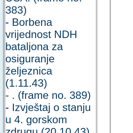
383)
-
Borbena
vrijednost NDH
bataljona za
osiguranje
željeznica
(1.11.43)
- . (frame no. 389)
-
Izvještaj o stanju
u 4. gorskom
zdrugu (20.10.43)