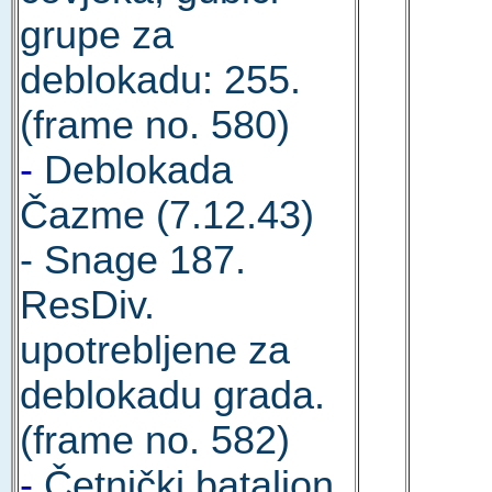
grupe za
deblokadu: 255.
(frame no. 580)
-
Deblokada
Čazme (7.12.43)
- Snage 187.
ResDiv.
upotrebljene za
deblokadu grada.
(frame no. 582)
-
Četnički bataljon