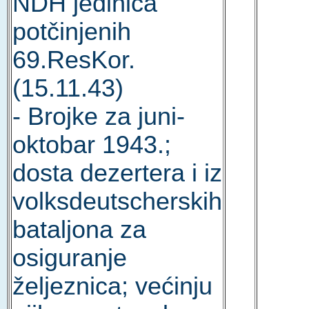
NDH jedinica
potčinjenih
69.ResKor.
(15.11.43)
- Brojke za juni-
oktobar 1943.;
dosta dezertera i iz
volksdeutscherskih
bataljona za
osiguranje
željeznica; većinju