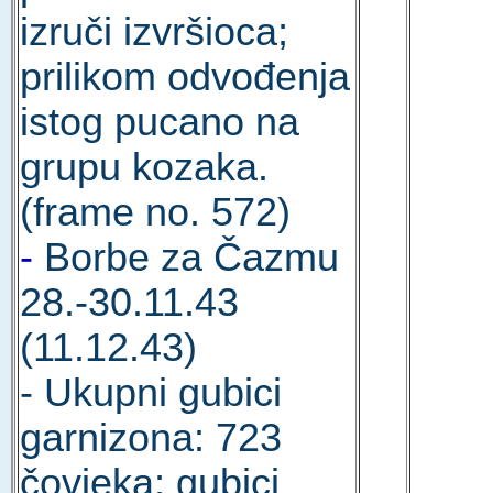
izruči izvršioca;
prilikom odvođenja
istog pucano na
grupu kozaka.
(frame no. 572)
-
Borbe za Čazmu
28.-30.11.43
(11.12.43)
- Ukupni gubici
garnizona: 723
čovjeka; gubici