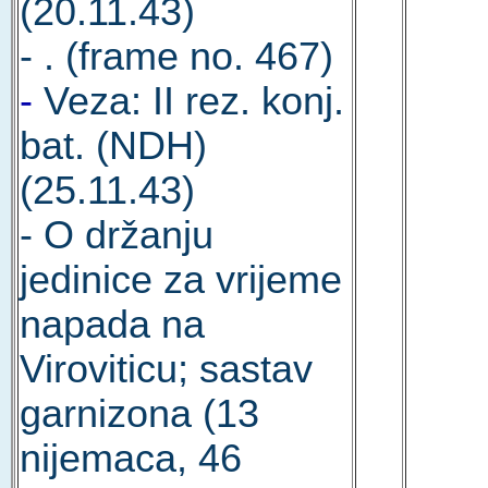
(20.11.43)
- . (frame no. 467)
-
Veza: II rez. konj.
bat. (NDH)
(25.11.43)
- O držanju
jedinice za vrijeme
napada na
Viroviticu; sastav
garnizona (13
nijemaca, 46