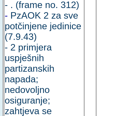
- . (frame no. 312)
-
PzAOK 2 za sve
potčinjene jedinice
(7.9.43)
- 2 primjera
uspješnih
partizanskih
napada;
nedovoljno
osiguranje;
zahtjeva se