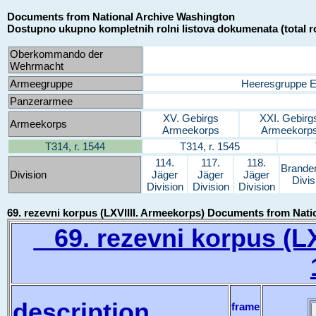
Documents from National Archive Washington
Dostupno ukupno kompletnih rolni listova dokumenata (total ro
Oberkommando der
Wehrmacht
Armeegruppe
Heeresgruppe 
Panzerarmee
XV. Gebirgs
XXI. Gebirg
Armeekorps
Armeekorps
Armeekorp
T314, r. 1544
T314, r. 1545
114.
117.
118.
Brande
Division
Jäger
Jäger
Jäger
Divis
Division
Division
Division
69. rezevni korpus (LXVIIII. Armeekorps) Documents from Nat
69. rezevni korpus (LXV
description
frame