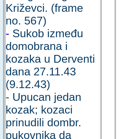
Križevci. (frame
no. 567)
-
Sukob između
domobrana i
kozaka u Derventi
dana 27.11.43
(9.12.43)
- Upucan jedan
kozak; kozaci
prinudili dombr.
pukovnika da