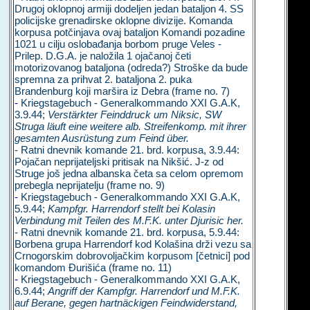
Drugoj oklopnoj armiji dodeljen jedan bataljon 4. SS
policijske grenadirske oklopne divizije. Komanda
korpusa potčinjava ovaj bataljon Komandi pozadine
1021 u cilju oslobađanja borbom pruge Veles -
Prilep. D.G.A. je naložila 1 ojačanoj četi
motorizovanog bataljona (odreda?) Stroške da bude
spremna za prihvat 2. bataljona 2. puka
Brandenburg koji maršira iz Debra (frame no. 7)
-
Kriegstagebuch - Generalkommando XXI G.A.K,
3.9.44;
Verstärkter Feinddruck um Niksic, SW
Struga läuft eine weitere alb. Streifenkomp. mit ihrer
gesamten Ausrüstung zum Feind über.
- Ratni dnevnik komande 21. brd. korpusa, 3.9.44:
Pojačan neprijateljski pritisak na Nikšić. J-z od
Struge još jedna albanska četa sa celom opremom
prebegla neprijatelju (frame no. 9)
-
Kriegstagebuch - Generalkommando XXI G.A.K,
5.9.44;
Kampfgr. Harrendorf stellt bei Kolasin
Verbindung mit Teilen des M.F.K. unter Djurisic her.
- Ratni dnevnik komande 21. brd. korpusa, 5.9.44:
Borbena grupa Harrendorf kod Kolašina drži vezu sa
Crnogorskim dobrovoljačkim korpusom [četnici] pod
komandom Đurišića (frame no. 11)
-
Kriegstagebuch - Generalkommando XXI G.A.K,
6.9.44;
Angriff der Kampfgr. Harrendorf und M.F.K.
auf Berane, gegen hartnäckigen Feindwiderstand,