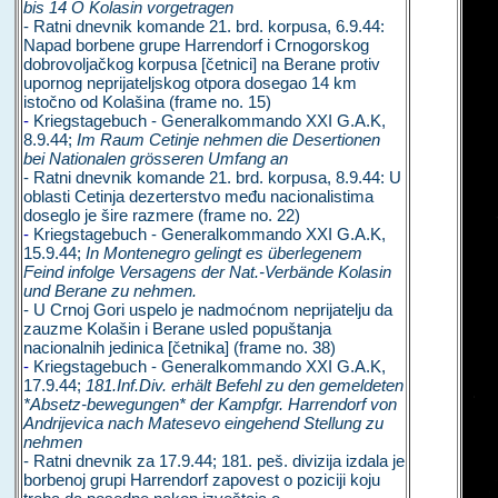
bis 14 O Kolasin vorgetragen
- Ratni dnevnik komande 21. brd. korpusa, 6.9.44:
Napad borbene grupe Harrendorf i Crnogorskog
dobrovoljačkog korpusa [četnici] na Berane protiv
upornog neprijateljskog otpora dosegao 14 km
istočno od Kolašina (frame no. 15)
-
Kriegstagebuch - Generalkommando XXI G.A.K,
8.9.44;
Im Raum Cetinje nehmen die Desertionen
bei Nationalen grösseren Umfang an
- Ratni dnevnik komande 21. brd. korpusa, 8.9.44: U
oblasti Cetinja dezerterstvo među nacionalistima
doseglo je šire razmere (frame no. 22)
-
Kriegstagebuch - Generalkommando XXI G.A.K,
15.9.44;
In Montenegro gelingt es überlegenem
Feind infolge Versagens der Nat.-Verbände Kolasin
und Berane zu nehmen.
- U Crnoj Gori uspelo je nadmoćnom neprijatelju da
zauzme Kolašin i Berane usled popuštanja
nacionalnih jedinica [četnika] (frame no. 38)
-
Kriegstagebuch - Generalkommando XXI G.A.K,
17.9.44;
181.Inf.Div. erhält Befehl zu den gemeldeten
*Absetz-bewegungen* der Kampfgr. Harrendorf von
Andrijevica nach Matesevo eingehend Stellung zu
nehmen
- Ratni dnevnik za 17.9.44; 181. peš. divizija izdala je
borbenoj grupi Harrendorf zapovest o poziciji koju