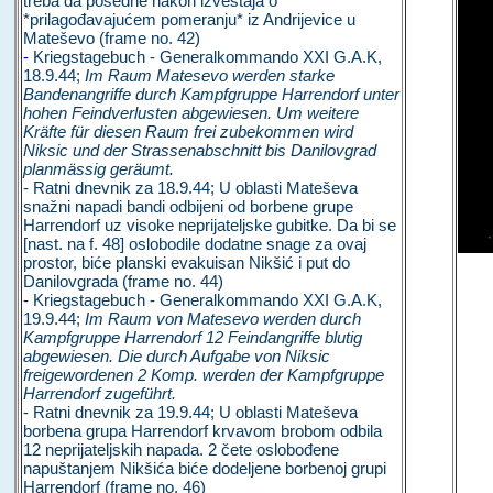
treba da posedne nakon izveštaja o
*prilagođavajućem pomeranju* iz Andrijevice u
Mateševo (frame no. 42)
-
Kriegstagebuch - Generalkommando XXI G.A.K,
18.9.44;
Im Raum Matesevo werden starke
Bandenangriffe durch Kampfgruppe Harrendorf unter
hohen Feindverlusten abgewiesen. Um weitere
Kräfte für diesen Raum frei zubekommen wird
Niksic und der Strassenabschnitt bis Danilovgrad
planmässig geräumt.
- Ratni dnevnik za 18.9.44; U oblasti Mateševa
snažni napadi bandi odbijeni od borbene grupe
Harrendorf uz visoke neprijateljske gubitke. Da bi se
[nast. na f. 48] oslobodile dodatne snage za ovaj
prostor, biće planski evakuisan Nikšić i put do
Danilovgrada (frame no. 44)
-
Kriegstagebuch - Generalkommando XXI G.A.K,
19.9.44;
Im Raum von Matesevo werden durch
Kampfgruppe Harrendorf 12 Feindangriffe blutig
abgewiesen. Die durch Aufgabe von Niksic
freigewordenen 2 Komp. werden der Kampfgruppe
Harrendorf zugeführt.
- Ratni dnevnik za 19.9.44; U oblasti Mateševa
borbena grupa Harrendorf krvavom brobom odbila
12 neprijateljskih napada. 2 čete oslobođene
napuštanjem Nikšića biće dodeljene borbenoj grupi
Harrendorf (frame no. 46)