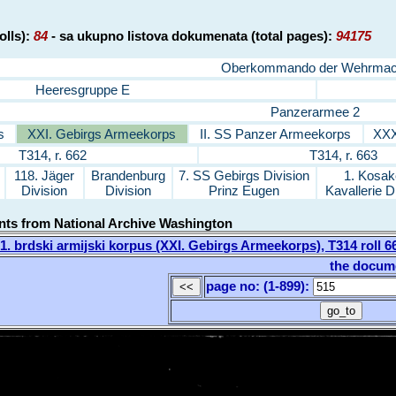
olls):
84
- sa ukupno listova dokumenata (total pages):
94175
Oberkommando der Wehrmac
Heeresgruppe E
Panzerarmee 2
s
XXI. Gebirgs Armeekorps
II. SS Panzer Armeekorps
XXX
T314, r. 662
T314, r. 663
118. Jäger
Brandenburg
7. SS Gebirgs Division
1. Kosak
Division
Division
Prinz Eugen
Kavallerie D
nts from National Archive Washington
. brdski armijski korpus (XXI. Gebirgs Armeekorps), T314 roll 
the docum
page no: (1-899)
: