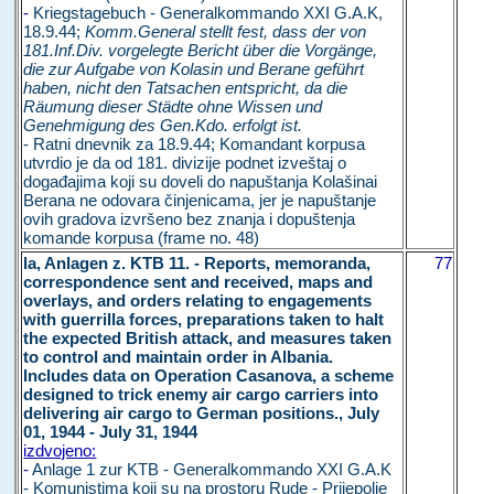
-
Kriegstagebuch - Generalkommando XXI G.A.K,
18.9.44;
Komm.General stellt fest, dass der von
181.Inf.Div. vorgelegte Bericht über die Vorgänge,
die zur Aufgabe von Kolasin und Berane geführt
haben, nicht den Tatsachen entspricht, da die
Räumung dieser Städte ohne Wissen und
Genehmigung des Gen.Kdo. erfolgt ist.
- Ratni dnevnik za 18.9.44; Komandant korpusa
utvrdio je da od 181. divizije podnet izveštaj o
događajima koji su doveli do napuštanja Kolašinai
Berana ne odovara činjenicama, jer je napuštanje
ovih gradova izvršeno bez znanja i dopuštenja
komande korpusa (frame no. 48)
la, Anlagen z. KTB 11. - Reports, memoranda,
77
correspondence sent and received, maps and
overlays, and orders relating to engagements
with guerrilla forces, preparations taken to halt
the expected British attack, and measures taken
to control and maintain order in Albania.
Includes data on Operation Casanova, a scheme
designed to trick enemy air cargo carriers into
delivering air cargo to German positions., July
01, 1944 - July 31, 1944
izdvojeno:
-
Anlage 1 zur KTB - Generalkommando XXI G.A.K
- Komunistima koji su na prostoru Rude - Prijepolje