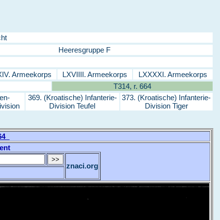
ht
Heeresgruppe F
IV. Armeekorps
LXVIIII. Armeekorps
LXXXXI. Armeekorps
T314, r. 664
en-
369. (Kroatische) Infanterie-
373. (Kroatische) Infanterie-
ivision
Division Teufel
Division Tiger
664
ent
znaci.org