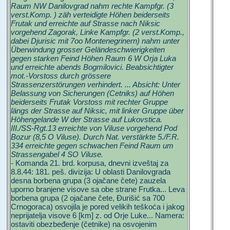
Raum NW Danilovgrad nahm rechte Kampfgr. (3
verst.Komp. ) zäh verteidigte Höhen beiderseits
Frutak und erreichte auf Strasse nach Niksic
vorgehend Zagorak, Linke Kampfgr. (2 verst.Komp.,
dabei Djurisic mit 7oo Montenegrinern) nahm unter
Überwindung grosser Geländeschwierigkeiten
gegen starken Feind Höhen Raum 6 W Orja Luka
und erreichte abends Bogmilovici. Beabsichtigter
mot.-Vorstoss durch grössere
Strassenzerstörungen verhindert. ... Absicht: Unter
Belassung von Sicherungen (Cetniks) auf Höhen
beiderseits Frutak Vorstoss mit rechter Gruppe
längs der Strasse auf Niksic, mit linker Gruppe über
Höhengelande W der Strasse auf Lukovstica.
III./SS-Rgt.13 erreichte von Viluse vorgehend Pod
Bozur (8,5 O Viluse). Durch Nat. verstärkte 5./F.R.
334 erreichte gegen schwachen Feind Raum um
Strassengabel 4 SO Viluse.
- Komanda 21. brd. korpusa, dnevni izveštaj za
8.8.44: 181. peš. divizija: U oblasti Danilovgrada
desna borbena grupa (3 ojačane čete) zauzela
uporno branjene visove sa obe strane Frutka... Leva
borbena grupa (2 ojačane čete, Đurišić sa 700
Crnogoraca) osvojila je pored velikih teškoća i jakog
neprijatelja visove 6 [km] z. od Orje Luke... Namera:
ostaviti obezbeđenje (četnike) na osvojenim