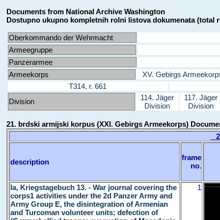
Documents from National Archive Washington
Dostupno ukupno kompletnih rolni listova dokumenata (total r
Oberkommando der Wehrmacht
Armeegruppe
Panzerarmee
Armeekorps
XV. Gebirgs Armeekorp
T314, r. 661
114. Jäger
117. Jäger
Division
Division
Division
21. brdski armijski korpus (XXI. Gebirgs Armeekorps) Docume
21
frame
description
no.
la, Kriegstagebuch 13. - War journal covering the
1
corps1 activities under the 2d Panzer Army and
Army Group E, the disintegration of Armenian
and Turcoman volunteer units; defection of