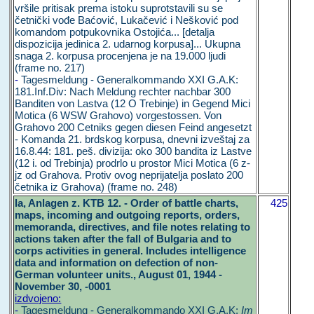
vršile pritisak prema istoku suprotstavili su se
četnički vođe Baćović, Lukačević i Nešković pod
komandom potpukovnika Ostojića... [detalja
dispozicija jedinica 2. udarnog korpusa]... Ukupna
snaga 2. korpusa procenjena je na 19.000 ljudi
(frame no. 217)
-
Tagesmeldung - Generalkommando XXI G.A.K:
181.Inf.Div: Nach Meldung rechter nachbar 300
Banditen von Lastva (12 O Trebinje) in Gegend Mici
Motica (6 WSW Grahovo) vorgestossen. Von
Grahovo 200 Cetniks gegen diesen Feind angesetzt
- Komanda 21. brdskog korpusa, dnevni izveštaj za
16.8.44: 181. peš. divizija: oko 300 bandita iz Lastve
(12 i. od Trebinja) prodrlo u prostor Mici Motica (6 z-
jz od Grahova. Protiv ovog neprijatelja poslato 200
četnika iz Grahova) (frame no. 248)
la, Anlagen z. KTB 12. - Order of battle charts,
425
maps, incoming and outgoing reports, orders,
memoranda, directives, and file notes relating to
actions taken after the fall of Bulgaria and to
corps activities in general. Includes intelligence
data and information on defection of non-
German volunteer units., August 01, 1944 -
November 30, -0001
izdvojeno:
-
Tagesmeldung - Generalkommando XXI G.A.K;
Im