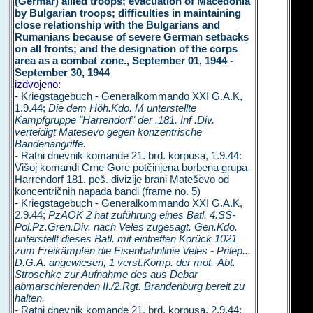
(Germar) allied troops; evacuation of Macedonia
by Bulgarian troops; difficulties in maintaining
close relationship with the Bulgarians and
Rumanians because of severe German setbacks
on all fronts; and the designation of the corps
area as a combat zone., September 01, 1944 -
September 30, 1944
izdvojeno:
-
Kriegstagebuch - Generalkommando XXI G.A.K,
1.9.44;
Die dem Höh.Kdo. M unterstellte
Kampfgruppe "Harrendorf" der .181. Inf .Div.
verteidigt Matesevo gegen konzentrische
Bandenangriffe.
- Ratni dnevnik komande 21. brd. korpusa, 1.9.44:
Višoj komandi Crne Gore potčinjena borbena grupa
Harrendorf 181. peš. divizije brani Mateševo od
koncentričnih napada bandi (frame no. 5)
-
Kriegstagebuch - Generalkommando XXI G.A.K,
2.9.44;
PzAOK 2 hat zuführung eines Batl. 4.SS-
Pol.Pz.Gren.Div. nach Veles zugesagt. Gen.Kdo.
unterstellt dieses Batl. mit eintreffen Korück 1021
zum Freikämpfen die Eisenbahnlinie Veles - Prilep...
D.G.A. angewiesen, 1 verst.Komp. der mot.-Abt.
Stroschke zur Aufnahme des aus Debar
abmarschierenden II./2.Rgt. Brandenburg bereit zu
halten.
- Ratni dnevnik komande 21. brd. korpusa, 2.9.44: