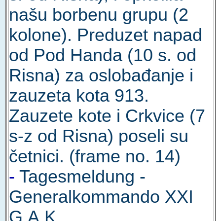
našu borbenu grupu (2
kolone). Preduzet napad
od Pod Handa (10 s. od
Risna) za oslobađanje i
zauzeta kota 913.
Zauzete kote i Crkvice (7
s-z od Risna) poseli su
četnici. (frame no. 14)
-
Tagesmeldung -
Generalkommando XXI
G.A.K