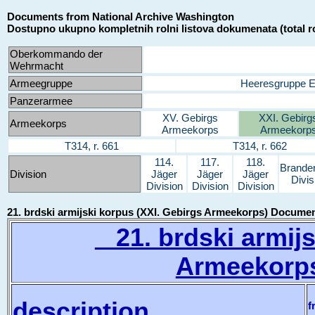
Documents from National Archive Washington
Dostupno ukupno kompletnih rolni listova dokumenata (total ro
Oberkommando der
Wehrmacht
Armeegruppe
Heeresgruppe 
Panzerarmee
XV. Gebirgs
XXI. Gebirg
Armeekorps
Armeekorps
Armeekorp
T314, r. 661
T314, r. 662
114.
117.
118.
Brande
Division
Jäger
Jäger
Jäger
Divis
Division
Division
Division
21. brdski armijski korpus (XXI. Gebirgs Armeekorps) Docume
21. brdski armijs
Armeekorps
description
f