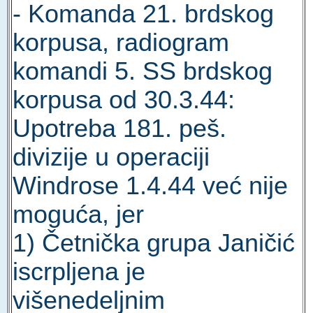
- Komanda 21. brdskog
korpusa, radiogram
komandi 5. SS brdskog
korpusa od 30.3.44:
Upotreba 181. peš.
divizije u operaciji
Windrose 1.4.44 već nije
moguća, jer
1) Četnička grupa Janičić
iscrpljena je
višenedeljnim