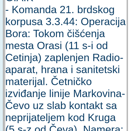
- Komanda 21. brdskog
korpusa 3.3.44: Operacija
Bora: Tokom čišćenja
mesta Orasi (11 s-i od
Cetinja) zaplenjen Radio-
aparat, hrana i sanitetski
materijal. Četničko
izviđanje linije Markovina-
Čevo uz slab kontakt sa
neprijateljem kod Kruga
(5 s-z od Čeva). Namera: