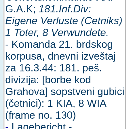
G.A.K;
181.Inf.Div:
Eigene Verluste (Cetniks)
1 Toter, 8 Verwundete.
- Komanda 21. brdskog
korpusa, dnevni izveštaj
za 16.3.44: 181. peš.
divizija: [borbe kod
Grahova] sopstveni gubici
(četnici): 1 KIA, 8 WIA
(frame no. 130)
-
Lagebericht -