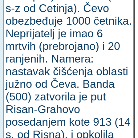
s-z od Cetinja). Čevo
obezbeđuje 1000 četnika.
Neprijatelj je imao 6
mrtvih (prebrojano) i 20
ranjenih. Namera:
nastavak čišćenja oblasti
južno od Čeva. Banda
(500) zatvorila je put
Risan-Grahovo
posedanjem kote 913 (14
s. od Risna), i opkolila