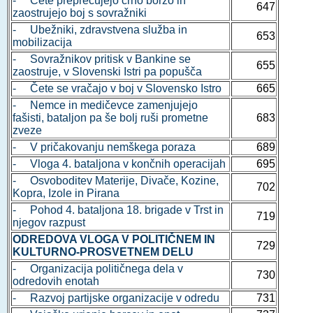
- Čete preprečujejo črno borzo in
647
zaostrujejo boj s sovražniki
- Ubežniki, zdravstvena služba in
653
mobilizacija
- Sovražnikov pritisk v Bankine se
655
zaostruje, v Slovenski Istri pa popušča
- Čete se vračajo v boj v Slovensko Istro
665
- Nemce in medičevce zamenjujejo
fašisti, bataljon pa še bolj ruši prometne
683
zveze
- V pričakovanju nemškega poraza
689
- Vloga 4. bataljona v končnih operacijah
695
- Osvoboditev Materije, Divače, Kozine,
702
Kopra, Izole in Pirana
- Pohod 4. bataljona 18. brigade v Trst in
719
njegov razpust
ODREDOVA VLOGA V POLITIČNEM IN
729
KULTURNO-PROSVETNEM DELU
- Organizacija političnega dela v
730
odredovih enotah
- Razvoj partijske organizacije v odredu
731