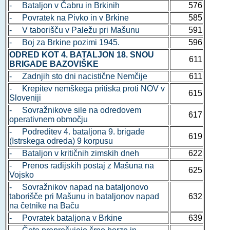
- Bataljon v Čabru in Brkinih
576
- Povratek na Pivko in v Brkine
585
- V taborišču v Paležu pri Mašunu
591
- Boj za Brkine pozimi 1945.
596
ODRED KOT 4. BATALJON 18. SNOU
611
BRIGADE BAZOVIŠKE
- Zadnjih sto dni nacistične Nemčije
611
- Krepitev nemškega pritiska proti NOV v
615
Sloveniji
- Sovražnikove sile na odredovem
617
operativnem območju
- Podreditev 4. bataljona 9. brigade
619
(Istrskega odreda) 9 korpusu
- Bataljon v kritičnih zimskih dneh
622
- Prenos radijskih postaj z Mašuna na
625
Vojsko
- Sovražnikov napad na bataljonovo
taborišče pri Mašunu in bataljonov napad
632
na četnike na Baču
- Povratek bataljona v Brkine
639