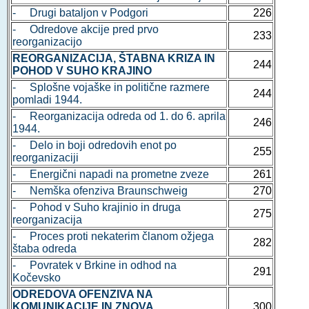
- Drugi bataljon v Podgori
226
- Odredove akcije pred prvo
233
reorganizacijo
REORGANIZACIJA, ŠTABNA KRIZA IN
244
POHOD V SUHO KRAJINO
- Splošne vojaške in politične razmere
244
pomladi 1944.
- Reorganizacija odreda od 1. do 6. aprila
246
1944.
- Delo in boji odredovih enot po
255
reorganizaciji
- Energični napadi na prometne zveze
261
- Nemška ofenziva Braunschweig
270
- Pohod v Suho krajinio in druga
275
reorganizacija
- Proces proti nekaterim članom ožjega
282
štaba odreda
- Povratek v Brkine in odhod na
291
Kočevsko
ODREDOVA OFENZIVA NA
KOMUNIKACIJE IN ZNOVA
300