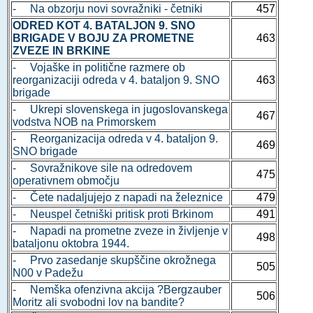
- Na obzorju novi sovražniki - četniki
457
ODRED KOT 4. BATALJON 9. SNO
BRIGADE V BOJU ZA PROMETNE
463
ZVEZE IN BRKINE
- Vojaške in politične razmere ob
reorganizaciji odreda v 4. bataljon 9. SNO
463
brigade
- Ukrepi slovenskega in jugoslovanskega
467
vodstva NOB na Primorskem
- Reorganizacija odreda v 4. bataljon 9.
469
SNO brigade
- Sovražnikove sile na odredovem
475
operativnem območju
- Čete nadaljujejo z napadi na železnice
479
- Neuspel četniški pritisk proti Brkinom
491
- Napadi na prometne zveze in življenje v
498
bataljonu oktobra 1944.
- Prvo zasedanje skupščine okrožnega
505
N00 v Padežu
- Nemška ofenzivna akcija ?Bergzauber
506
Moritz ali svobodni lov na bandite?