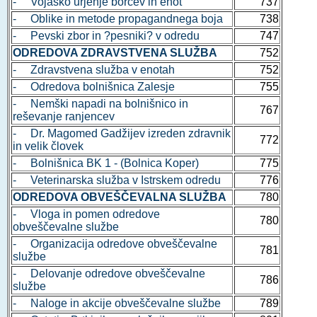
- Vojaško urjenje borcev in enot
737
- Oblike in metode propagandnega boja
738
- Pevski zbor in ?pesniki? v odredu
747
ODREDOVA ZDRAVSTVENA SLUŽBA
752
- Zdravstvena služba v enotah
752
- Odredova bolnišnica Zalesje
755
- Nemški napadi na bolnišnico in
767
reševanje ranjencev
- Dr. Magomed Gadžijev izreden zdravnik
772
in velik človek
- Bolnišnica BK 1 - (Bolnica Koper)
775
- Veterinarska služba v Istrskem odredu
776
ODREDOVA OBVEŠČEVALNA SLUŽBA
780
- Vloga in pomen odredove
780
obveščevalne službe
- Organizacija odredove obveščevalne
781
službe
- Delovanje odredove obveščevalne
786
službe
- Naloge in akcije obveščevalne službe
789