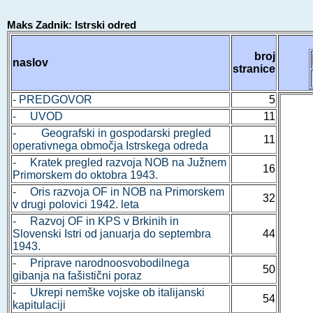
Maks Zadnik: Istrski odred
broj
naslov
stranice
- PREDGOVOR
5
- UVOD
11
- Geografski in gospodarski pregled
11
operativnega območja Istrskega odreda
- Kratek pregled razvoja NOB na Južnem
16
Primorskem do oktobra 1943.
- Oris razvoja OF in NOB na Primorskem
32
v drugi polovici 1942. leta
- Razvoj OF in KPS v Brkinih in
Slovenski Istri od januarja do septembra
44
1943.
- Priprave narodnoosvobodilnega
50
gibanja na fašistični poraz
- Ukrepi nemške vojske ob italijanski
54
kapitulaciji