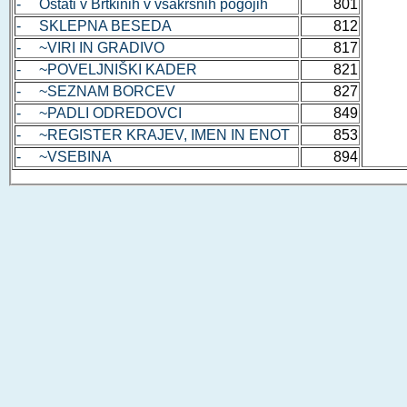
- Ostati v Brtkinih v vsakršnih pogojih
801
- SKLEPNA BESEDA
812
- ~VIRI IN GRADIVO
817
- ~POVELJNIŠKI KADER
821
- ~SEZNAM BORCEV
827
- ~PADLI ODREDOVCI
849
- ~REGISTER KRAJEV, IMEN IN ENOT
853
- ~VSEBINA
894