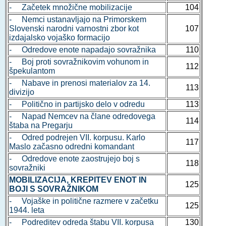
- Začetek množične mobilizacije
104
- Nemci ustanavljajo na Primorskem
Slovenski narodni varnostni zbor kot
107
izdajalsko vojaško formacijo
- Odredove enote napadajo sovražnika
110
- Boj proti sovražnikovim vohunom in
112
špekulantom
- Nabave in prenosi materialov za 14.
113
divizijo
- Politično in partijsko delo v odredu
113
- Napad Nemcev na člane odredovega
114
štaba na Pregarju
- Odred podrejen VII. korpusu. Karlo
117
Maslo začasno odredni komandant
- Odredove enote zaostrujejo boj s
118
sovražniki
MOBILIZACIJA, KREPITEV ENOT IN
125
BOJI S SOVRAŽNIKOM
- Vojaške in politične razmere v začetku
125
1944. leta
- Podreditev odreda štabu VII. korpusa
130