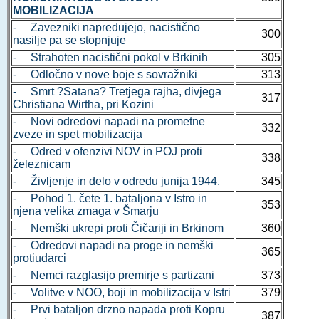
MOBILIZACIJA
- Zavezniki napredujejo, nacistično
300
nasilje pa se stopnjuje
- Strahoten nacistični pokol v Brkinih
305
- Odločno v nove boje s sovražniki
313
- Smrt ?Satana? Tretjega rajha, divjega
317
Christiana Wirtha, pri Kozini
- Novi odredovi napadi na prometne
332
zveze in spet mobilizacija
- Odred v ofenzivi NOV in POJ proti
338
železnicam
- Življenje in delo v odredu junija 1944.
345
- Pohod 1. čete 1. bataljona v Istro in
353
njena velika zmaga v Šmarju
- Nemški ukrepi proti Čičariji in Brkinom
360
- Odredovi napadi na proge in nemški
365
protiudarci
- Nemci razglasijo premirje s partizani
373
- Volitve v NOO, boji in mobilizacija v Istri
379
- Prvi bataljon drzno napada proti Kopru
387