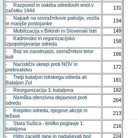
- Razpored in oskrba odredovih enot v
131
začetku 1944
- Napadi na sovražnikove patrulje, vozila
134
in manjše postojanke
- Mobilizacija v Brkinih in Slovenski Istri
149
- Kadrovsko in organizacijsko
158
izpopolnjevanje odreda
- Boji se zaostrujejo, sovražnikov teror
166
tudi
- Nacistični ukrepi proti NOV in
172
prebivalstvu
- Tretji bataljon Istrskega odreda ali
181
Bataljon Zol
- Reorganizacija 3. bataljona
192
- Nemška ofenzivna dejavnost proti
204
odredu
- Krepitev odreda, njegove akcije in
213
težave
- Stara Sušica - bridko poglavje 1.
216
bataljona
- Hitro zaceliti rane in nadaljevati boj!
224