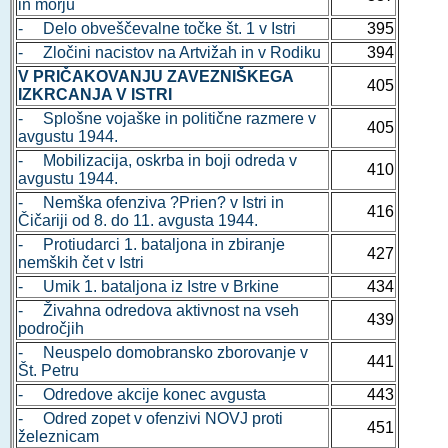
in morju
- Delo obveščevalne točke št. 1 v Istri
395
- Zločini nacistov na Artvižah in v Rodiku
394
V PRIČAKOVANJU ZAVEZNIŠKEGA
405
IZKRCANJA V ISTRI
- Splošne vojaške in politične razmere v
405
avgustu 1944.
- Mobilizacija, oskrba in boji odreda v
410
avgustu 1944.
- Nemška ofenziva ?Prien? v Istri in
416
Čičariji od 8. do 11. avgusta 1944.
- Protiudarci 1. bataljona in zbiranje
427
nemških čet v Istri
- Umik 1. bataljona iz Istre v Brkine
434
- Živahna odredova aktivnost na vseh
439
področjih
- Neuspelo domobransko zborovanje v
441
Št. Petru
- Odredove akcije konec avgusta
443
- Odred zopet v ofenzivi NOVJ proti
451
železnicam