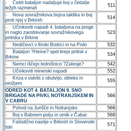
- Četrti bataljon nadaljuje boj v čedalje
511
težjih razmerah
- Nova sovražnikova bojna taktika in boj
514
proti njej v Brkinih
- Učinkoviti napadi 4. bataljona na proge
in naglo zaostrevanje sovražnikovega
523
pritiska v Brkine
- Nedičevci v Ilirski Bistrici in na Pivki
532
- Bataljon ?Heine? spet krepi pritisk v
534
Brkine
- Nemci iščejo bolnišnico ?Zalesje?
542
- Učinkoviti minerski napadi
552
- Kriza v oskrbi z obutvijo, obleko in
555
orožjem
ODRED KOT 4. BATALJON 9. SNO
BRIGADE NA PIVKI, NOTRANJSKEM IN
566
V CABRU
- Pohod na Jurišče in Notranjsko
566
- Boj v Babnem polju in umik v Čabar
568
- Fašistično nasilje v Brkinih in Slovenski
571
Istri