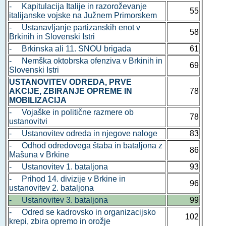
- Kapitulacija Italije in razoroževanje
55
italijanske vojske na Južnem Primorskem
- Ustanavljanje partizanskih enot v
58
Brkinih in Slovenski Istri
- Brkinska ali 11. SNOU brigada
61
- Nemška oktobrska ofenziva v Brkinih in
69
Slovenski Istri
USTANOVITEV ODREDA, PRVE
AKCIJE, ZBIRANJE OPREME IN
78
MOBILIZACIJA
- Vojaške in politične razmere ob
78
ustanovitvi
- Ustanovitev odreda in njegove naloge
83
- Odhod odredovega štaba in bataljona z
86
Mašuna v Brkine
- Ustanovitev 1. bataljona
93
- Prihod 14. divizije v Brkine in
96
ustanovitev 2. bataljona
- Ustanovitev 3. bataljona
99
- Odred se kadrovsko in organizacijsko
102
krepi, zbira opremo in orožje