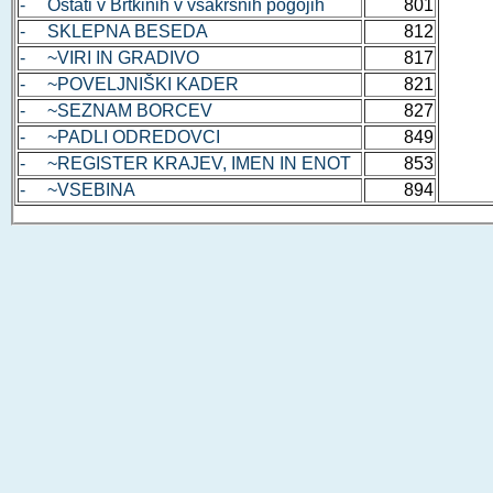
- Ostati v Brtkinih v vsakršnih pogojih
801
- SKLEPNA BESEDA
812
- ~VIRI IN GRADIVO
817
- ~POVELJNIŠKI KADER
821
- ~SEZNAM BORCEV
827
- ~PADLI ODREDOVCI
849
- ~REGISTER KRAJEV, IMEN IN ENOT
853
- ~VSEBINA
894