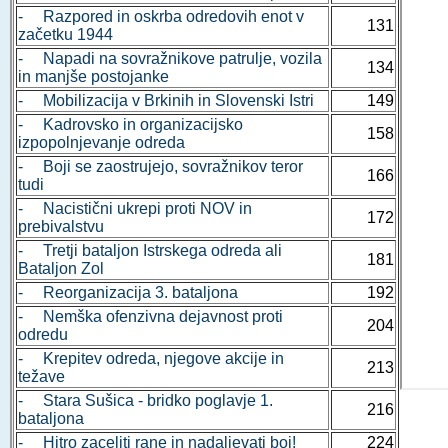
- Razpored in oskrba odredovih enot v
131
začetku 1944
- Napadi na sovražnikove patrulje, vozila
134
in manjše postojanke
- Mobilizacija v Brkinih in Slovenski Istri
149
- Kadrovsko in organizacijsko
158
izpopolnjevanje odreda
- Boji se zaostrujejo, sovražnikov teror
166
tudi
- Nacistični ukrepi proti NOV in
172
prebivalstvu
- Tretji bataljon Istrskega odreda ali
181
Bataljon Zol
- Reorganizacija 3. bataljona
192
- Nemška ofenzivna dejavnost proti
204
odredu
- Krepitev odreda, njegove akcije in
213
težave
- Stara Sušica - bridko poglavje 1.
216
bataljona
- Hitro zaceliti rane in nadaljevati boj!
224