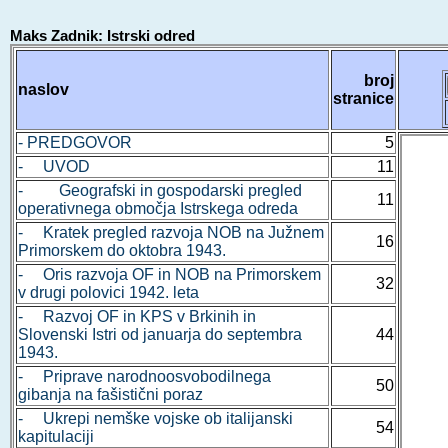
Maks Zadnik: Istrski odred
broj
naslov
stranice
- PREDGOVOR
5
- UVOD
11
- Geografski in gospodarski pregled
11
operativnega območja Istrskega odreda
- Kratek pregled razvoja NOB na Južnem
16
Primorskem do oktobra 1943.
- Oris razvoja OF in NOB na Primorskem
32
v drugi polovici 1942. leta
- Razvoj OF in KPS v Brkinih in
Slovenski Istri od januarja do septembra
44
1943.
- Priprave narodnoosvobodilnega
50
gibanja na fašistični poraz
- Ukrepi nemške vojske ob italijanski
54
kapitulaciji