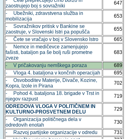
- Čete preprečujejo črno borzo in
647
zaostrujejo boj s sovražniki
- Ubežniki, zdravstvena služba in
653
mobilizacija
- Sovražnikov pritisk v Bankine se
655
zaostruje, v Slovenski Istri pa popušča
- Čete se vračajo v boj v Slovensko Istro
665
- Nemce in medičevce zamenjujejo
fašisti, bataljon pa še bolj ruši prometne
683
zveze
- V pričakovanju nemškega poraza
689
- Vloga 4. bataljona v končnih operacijah
695
- Osvoboditev Materije, Divače, Kozine,
702
Kopra, Izole in Pirana
- Pohod 4. bataljona 18. brigade v Trst in
719
njegov razpust
ODREDOVA VLOGA V POLITIČNEM IN
729
KULTURNO-PROSVETNEM DELU
- Organizacija političnega dela v
730
odredovih enotah
- Razvoj partijske organizacije v odredu
731