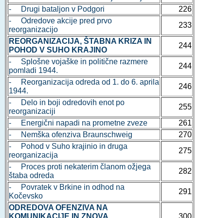
- Drugi bataljon v Podgori
226
- Odredove akcije pred prvo
233
reorganizacijo
REORGANIZACIJA, ŠTABNA KRIZA IN
244
POHOD V SUHO KRAJINO
- Splošne vojaške in politične razmere
244
pomladi 1944.
- Reorganizacija odreda od 1. do 6. aprila
246
1944.
- Delo in boji odredovih enot po
255
reorganizaciji
- Energični napadi na prometne zveze
261
- Nemška ofenziva Braunschweig
270
- Pohod v Suho krajinio in druga
275
reorganizacija
- Proces proti nekaterim članom ožjega
282
štaba odreda
- Povratek v Brkine in odhod na
291
Kočevsko
ODREDOVA OFENZIVA NA
KOMUNIKACIJE IN ZNOVA
300