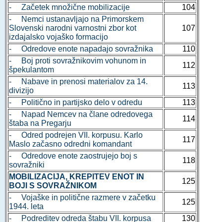
- Začetek množične mobilizacije
104
- Nemci ustanavljajo na Primorskem
Slovenski narodni varnostni zbor kot
107
izdajalsko vojaško formacijo
- Odredove enote napadajo sovražnika
110
- Boj proti sovražnikovim vohunom in
112
špekulantom
- Nabave in prenosi materialov za 14.
113
divizijo
- Politično in partijsko delo v odredu
113
- Napad Nemcev na člane odredovega
114
štaba na Pregarju
- Odred podrejen VII. korpusu. Karlo
117
Maslo začasno odredni komandant
- Odredove enote zaostrujejo boj s
118
sovražniki
MOBILIZACIJA, KREPITEV ENOT IN
125
BOJI S SOVRAŽNIKOM
- Vojaške in politične razmere v začetku
125
1944. leta
- Podreditev odreda štabu VII. korpusa
130