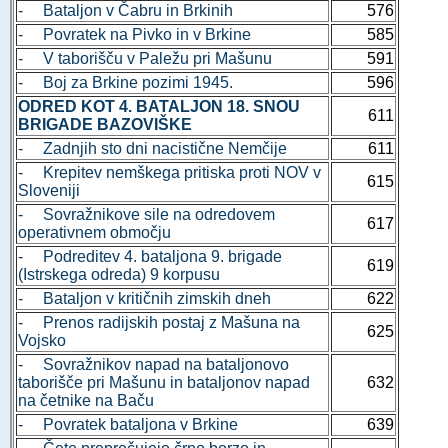
- Bataljon v Čabru in Brkinih
576
- Povratek na Pivko in v Brkine
585
- V taborišču v Paležu pri Mašunu
591
- Boj za Brkine pozimi 1945.
596
ODRED KOT 4. BATALJON 18. SNOU
611
BRIGADE BAZOVIŠKE
- Zadnjih sto dni nacistične Nemčije
611
- Krepitev nemškega pritiska proti NOV v
615
Sloveniji
- Sovražnikove sile na odredovem
617
operativnem območju
- Podreditev 4. bataljona 9. brigade
619
(Istrskega odreda) 9 korpusu
- Bataljon v kritičnih zimskih dneh
622
- Prenos radijskih postaj z Mašuna na
625
Vojsko
- Sovražnikov napad na bataljonovo
taborišče pri Mašunu in bataljonov napad
632
na četnike na Baču
- Povratek bataljona v Brkine
639