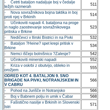
- Četrti bataljon nadaljuje boj v čedalje
511
težjih razmerah
- Nova sovražnikova bojna taktika in boj
514
proti njej v Brkinih
- Učinkoviti napadi 4. bataljona na proge
in naglo zaostrevanje sovražnikovega
523
pritiska v Brkine
- Nedičevci v Ilirski Bistrici in na Pivki
532
- Bataljon ?Heine? spet krepi pritisk v
534
Brkine
- Nemci iščejo bolnišnico ?Zalesje?
542
- Učinkoviti minerski napadi
552
- Kriza v oskrbi z obutvijo, obleko in
555
orožjem
ODRED KOT 4. BATALJON 9. SNO
BRIGADE NA PIVKI, NOTRANJSKEM IN
566
V CABRU
- Pohod na Jurišče in Notranjsko
566
- Boj v Babnem polju in umik v Čabar
568
- Fašistično nasilje v Brkinih in Slovenski
571
Istri