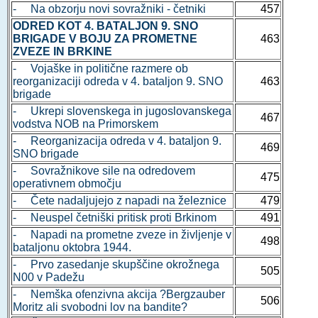
- Na obzorju novi sovražniki - četniki
457
ODRED KOT 4. BATALJON 9. SNO
BRIGADE V BOJU ZA PROMETNE
463
ZVEZE IN BRKINE
- Vojaške in politične razmere ob
reorganizaciji odreda v 4. bataljon 9. SNO
463
brigade
- Ukrepi slovenskega in jugoslovanskega
467
vodstva NOB na Primorskem
- Reorganizacija odreda v 4. bataljon 9.
469
SNO brigade
- Sovražnikove sile na odredovem
475
operativnem območju
- Čete nadaljujejo z napadi na železnice
479
- Neuspel četniški pritisk proti Brkinom
491
- Napadi na prometne zveze in življenje v
498
bataljonu oktobra 1944.
- Prvo zasedanje skupščine okrožnega
505
N00 v Padežu
- Nemška ofenzivna akcija ?Bergzauber
506
Moritz ali svobodni lov na bandite?