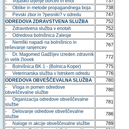
- Vojaško urjenje borcev in enot
737
- Oblike in metode propagandnega boja
738
- Pevski zbor in ?pesniki? v odredu
747
ODREDOVA ZDRAVSTVENA SLUŽBA
752
- Zdravstvena služba v enotah
752
- Odredova bolnišnica Zalesje
755
- Nemški napadi na bolnišnico in
767
reševanje ranjencev
- Dr. Magomed Gadžijev izreden zdravnik
772
in velik človek
- Bolnišnica BK 1 - (Bolnica Koper)
775
- Veterinarska služba v Istrskem odredu
776
ODREDOVA OBVEŠČEVALNA SLUŽBA
780
- Vloga in pomen odredove
780
obveščevalne službe
- Organizacija odredove obveščevalne
781
službe
- Delovanje odredove obveščevalne
786
službe
- Naloge in akcije obveščevalne službe
789