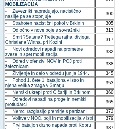
MOBILIZACIJA
- Zavezniki napredujejo, nacistično
300
nasilje pa se stopnjuje
- Strahoten nacistični pokol v Brkinih
305
- Odločno v nove boje s sovražniki
313
- Smrt ?Satana? Tretjega rajha, divjega
317
Christiana Wirtha, pri Kozini
- Novi odredovi napadi na prometne
332
zveze in spet mobilizacija
- Odred v ofenzivi NOV in POJ proti
338
železnicam
- Življenje in delo v odredu junija 1944.
345
- Pohod 1. čete 1. bataljona v Istro in
353
njena velika zmaga v Šmarju
- Nemški ukrepi proti Čičariji in Brkinom
360
- Odredovi napadi na proge in nemški
365
protiudarci
- Nemci razglasijo premirje s partizani
373
- Volitve v NOO, boji in mobilizacija v Istri
379
- Prvi bataljon drzno napada proti Kopru
387