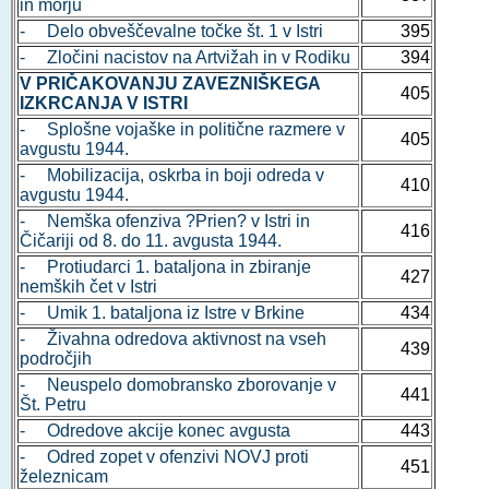
in morju
- Delo obveščevalne točke št. 1 v Istri
395
- Zločini nacistov na Artvižah in v Rodiku
394
V PRIČAKOVANJU ZAVEZNIŠKEGA
405
IZKRCANJA V ISTRI
- Splošne vojaške in politične razmere v
405
avgustu 1944.
- Mobilizacija, oskrba in boji odreda v
410
avgustu 1944.
- Nemška ofenziva ?Prien? v Istri in
416
Čičariji od 8. do 11. avgusta 1944.
- Protiudarci 1. bataljona in zbiranje
427
nemških čet v Istri
- Umik 1. bataljona iz Istre v Brkine
434
- Živahna odredova aktivnost na vseh
439
področjih
- Neuspelo domobransko zborovanje v
441
Št. Petru
- Odredove akcije konec avgusta
443
- Odred zopet v ofenzivi NOVJ proti
451
železnicam