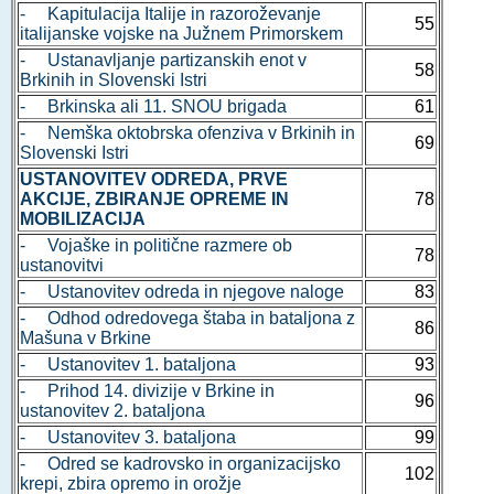
- Kapitulacija Italije in razoroževanje
55
italijanske vojske na Južnem Primorskem
- Ustanavljanje partizanskih enot v
58
Brkinih in Slovenski Istri
- Brkinska ali 11. SNOU brigada
61
- Nemška oktobrska ofenziva v Brkinih in
69
Slovenski Istri
USTANOVITEV ODREDA, PRVE
AKCIJE, ZBIRANJE OPREME IN
78
MOBILIZACIJA
- Vojaške in politične razmere ob
78
ustanovitvi
- Ustanovitev odreda in njegove naloge
83
- Odhod odredovega štaba in bataljona z
86
Mašuna v Brkine
- Ustanovitev 1. bataljona
93
- Prihod 14. divizije v Brkine in
96
ustanovitev 2. bataljona
- Ustanovitev 3. bataljona
99
- Odred se kadrovsko in organizacijsko
102
krepi, zbira opremo in orožje