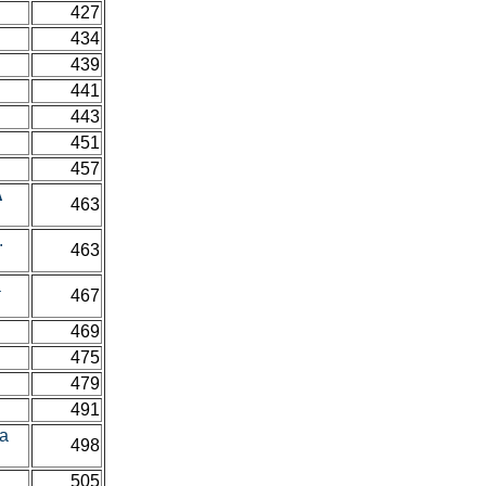
427
434
439
441
443
451
457
A
463
.
463
a
467
469
475
479
491
ra
498
505