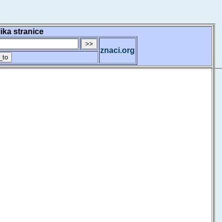
lika stranice
znaci.org