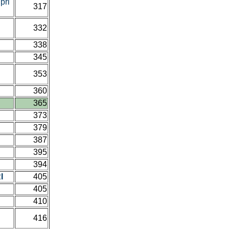
pri
317
332
338
345
v
353
360
365
373
379
387
395
394
I
405
405
410
416