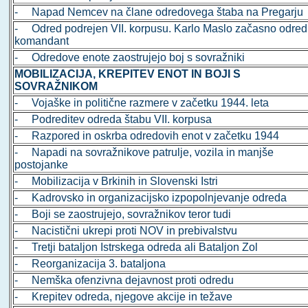
- Napad Nemcev na člane odredovega štaba na Pregarju
- Odred podrejen VII. korpusu. Karlo Maslo začasno odred
komandant
- Odredove enote zaostrujejo boj s sovražniki
MOBILIZACIJA, KREPITEV ENOT IN BOJI S
SOVRAŽNIKOM
- Vojaške in politične razmere v začetku 1944. leta
- Podreditev odreda štabu VII. korpusa
- Razpored in oskrba odredovih enot v začetku 1944
- Napadi na sovražnikove patrulje, vozila in manjše
postojanke
- Mobilizacija v Brkinih in Slovenski Istri
- Kadrovsko in organizacijsko izpopolnjevanje odreda
- Boji se zaostrujejo, sovražnikov teror tudi
- Nacistični ukrepi proti NOV in prebivalstvu
- Tretji bataljon Istrskega odreda ali Bataljon Zol
- Reorganizacija 3. bataljona
- Nemška ofenzivna dejavnost proti odredu
- Krepitev odreda, njegove akcije in težave