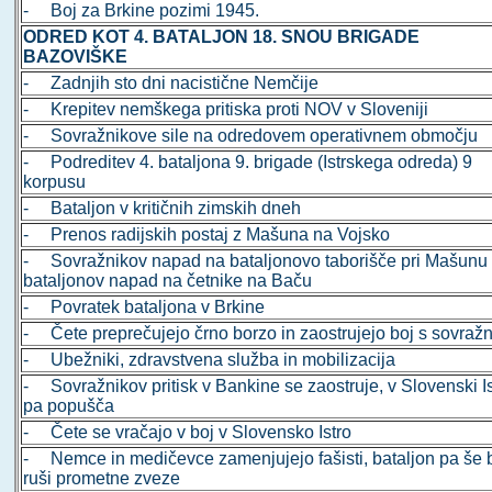
- Boj za Brkine pozimi 1945.
ODRED KOT 4. BATALJON 18. SNOU BRIGADE
BAZOVIŠKE
- Zadnjih sto dni nacistične Nemčije
- Krepitev nemškega pritiska proti NOV v Sloveniji
- Sovražnikove sile na odredovem operativnem območju
- Podreditev 4. bataljona 9. brigade (Istrskega odreda) 9
korpusu
- Bataljon v kritičnih zimskih dneh
- Prenos radijskih postaj z Mašuna na Vojsko
- Sovražnikov napad na bataljonovo taborišče pri Mašunu 
bataljonov napad na četnike na Baču
- Povratek bataljona v Brkine
- Čete preprečujejo črno borzo in zaostrujejo boj s sovražn
- Ubežniki, zdravstvena služba in mobilizacija
- Sovražnikov pritisk v Bankine se zaostruje, v Slovenski Is
pa popušča
- Čete se vračajo v boj v Slovensko Istro
- Nemce in medičevce zamenjujejo fašisti, bataljon pa še b
ruši prometne zveze