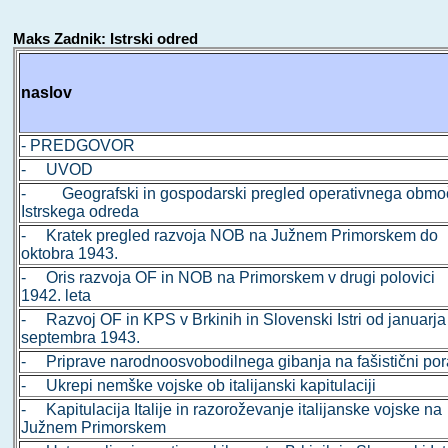
Maks Zadnik: Istrski odred
naslov
- PREDGOVOR
- UVOD
- Geografski in gospodarski pregled operativnega obmo
Istrskega odreda
- Kratek pregled razvoja NOB na Južnem Primorskem do
oktobra 1943.
- Oris razvoja OF in NOB na Primorskem v drugi polovici
1942. leta
- Razvoj OF in KPS v Brkinih in Slovenski Istri od januarja
septembra 1943.
- Priprave narodnoosvobodilnega gibanja na fašistični po
- Ukrepi nemške vojske ob italijanski kapitulaciji
- Kapitulacija Italije in razoroževanje italijanske vojske na
Južnem Primorskem