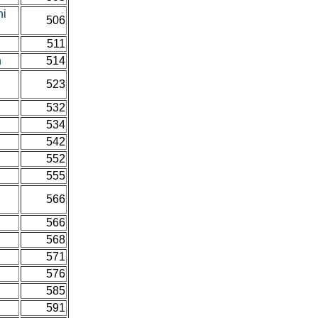
ni
506
511
h
514
523
532
534
542
552
555
566
566
568
571
576
585
591