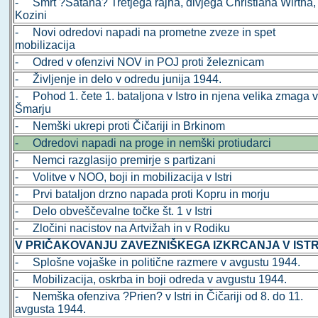
- Smrt ?Satana? Tretjega rajha, divjega Christiana Wirtha, 
Kozini
- Novi odredovi napadi na prometne zveze in spet
mobilizacija
- Odred v ofenzivi NOV in POJ proti železnicam
- Življenje in delo v odredu junija 1944.
- Pohod 1. čete 1. bataljona v Istro in njena velika zmaga 
Šmarju
- Nemški ukrepi proti Čičariji in Brkinom
- Odredovi napadi na proge in nemški protiudarci
- Nemci razglasijo premirje s partizani
- Volitve v NOO, boji in mobilizacija v Istri
- Prvi bataljon drzno napada proti Kopru in morju
- Delo obveščevalne točke št. 1 v Istri
- Zločini nacistov na Artvižah in v Rodiku
V PRIČAKOVANJU ZAVEZNIŠKEGA IZKRCANJA V ISTR
- Splošne vojaške in politične razmere v avgustu 1944.
- Mobilizacija, oskrba in boji odreda v avgustu 1944.
- Nemška ofenziva ?Prien? v Istri in Čičariji od 8. do 11.
avgusta 1944.