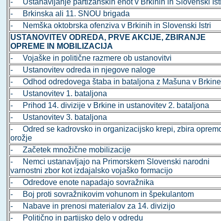
- Ustanavljanje partizanskih enot v Brkinih in Slovenski Ist
- Brkinska ali 11. SNOU brigada
- Nemška oktobrska ofenziva v Brkinih in Slovenski Istri
USTANOVITEV ODREDA, PRVE AKCIJE, ZBIRANJE
OPREME IN MOBILIZACIJA
- Vojaške in politične razmere ob ustanovitvi
- Ustanovitev odreda in njegove naloge
- Odhod odredovega štaba in bataljona z Mašuna v Brkin
- Ustanovitev 1. bataljona
- Prihod 14. divizije v Brkine in ustanovitev 2. bataljona
- Ustanovitev 3. bataljona
- Odred se kadrovsko in organizacijsko krepi, zbira opremo
orožje
- Začetek množične mobilizacije
- Nemci ustanavljajo na Primorskem Slovenski narodni
varnostni zbor kot izdajalsko vojaško formacijo
- Odredove enote napadajo sovražnika
- Boj proti sovražnikovim vohunom in špekulantom
- Nabave in prenosi materialov za 14. divizijo
- Politično in partijsko delo v odredu