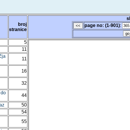
s
broj
page no: (1-901)
:
stranice
5
11
čja
11
16
32
 do
44
raz
50
54
55