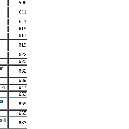
596
611
611
615
617
619
622
625
in
632
639
iki
647
653
tri
655
665
olj
683