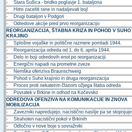
- Stara Sušica - bridko poglavje 1. bataljona
- Hitro zaceliti rane in nadaljevati boj!
- Drugi bataljon v Podgori
- Odredove akcije pred prvo reorganizacijo
REORGANIZACIJA, ŠTABNA KRIZA IN POHOD V SUHO
KRAJINO
- Splošne vojaške in politične razmere pomladi 1944.
- Reorganizacija odreda od 1. do 6. aprila 1944.
- Delo in boji odredovih enot po reorganizaciji
- Energični napadi na prometne zveze
- Nemška ofenziva Braunschweig
- Pohod v Suho krajinio in druga reorganizacija
- Proces proti nekaterim članom ožjega štaba odreda
- Povratek v Brkine in odhod na Kočevsko
ODREDOVA OFENZIVA NA KOMUNIKACIJE IN ZNOVA
MOBILIZACIJA
- Zavezniki napredujejo, nacistično nasilje pa se stopnjuje
- Strahoten nacistični pokol v Brkinih
- Odločno v nove boje s sovražniki