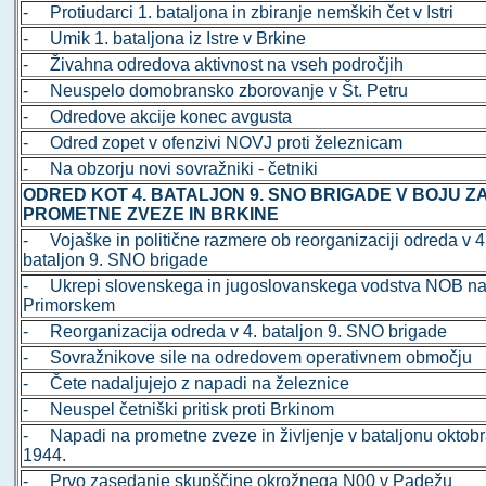
- Protiudarci 1. bataljona in zbiranje nemških čet v Istri
- Umik 1. bataljona iz Istre v Brkine
- Živahna odredova aktivnost na vseh področjih
- Neuspelo domobransko zborovanje v Št. Petru
- Odredove akcije konec avgusta
- Odred zopet v ofenzivi NOVJ proti železnicam
- Na obzorju novi sovražniki - četniki
ODRED KOT 4. BATALJON 9. SNO BRIGADE V BOJU Z
PROMETNE ZVEZE IN BRKINE
- Vojaške in politične razmere ob reorganizaciji odreda v 4
bataljon 9. SNO brigade
- Ukrepi slovenskega in jugoslovanskega vodstva NOB n
Primorskem
- Reorganizacija odreda v 4. bataljon 9. SNO brigade
- Sovražnikove sile na odredovem operativnem območju
- Čete nadaljujejo z napadi na železnice
- Neuspel četniški pritisk proti Brkinom
- Napadi na prometne zveze in življenje v bataljonu oktob
1944.
- Prvo zasedanje skupščine okrožnega N00 v Padežu