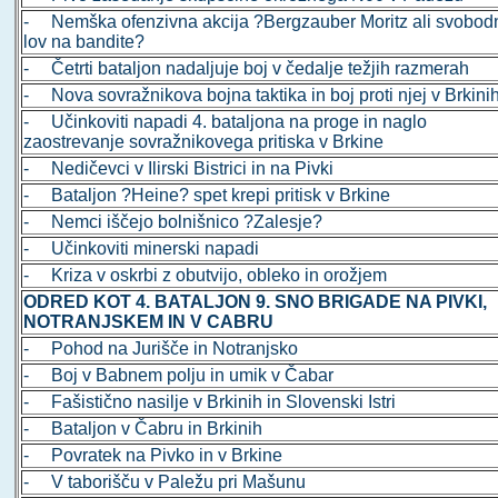
- Nemška ofenzivna akcija ?Bergzauber Moritz ali svobod
lov na bandite?
- Četrti bataljon nadaljuje boj v čedalje težjih razmerah
- Nova sovražnikova bojna taktika in boj proti njej v Brkini
- Učinkoviti napadi 4. bataljona na proge in naglo
zaostrevanje sovražnikovega pritiska v Brkine
- Nedičevci v Ilirski Bistrici in na Pivki
- Bataljon ?Heine? spet krepi pritisk v Brkine
- Nemci iščejo bolnišnico ?Zalesje?
- Učinkoviti minerski napadi
- Kriza v oskrbi z obutvijo, obleko in orožjem
ODRED KOT 4. BATALJON 9. SNO BRIGADE NA PIVKI,
NOTRANJSKEM IN V CABRU
- Pohod na Jurišče in Notranjsko
- Boj v Babnem polju in umik v Čabar
- Fašistično nasilje v Brkinih in Slovenski Istri
- Bataljon v Čabru in Brkinih
- Povratek na Pivko in v Brkine
- V taborišču v Paležu pri Mašunu