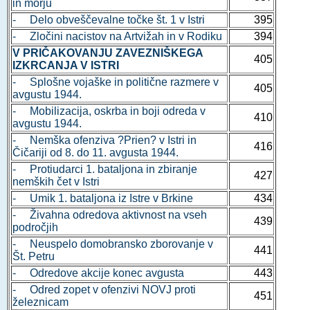
in morju
- Delo obveščevalne točke št. 1 v Istri
395
- Zločini nacistov na Artvižah in v Rodiku
394
V PRIČAKOVANJU ZAVEZNIŠKEGA
405
IZKRCANJA V ISTRI
- Splošne vojaške in politične razmere v
405
avgustu 1944.
- Mobilizacija, oskrba in boji odreda v
410
avgustu 1944.
- Nemška ofenziva ?Prien? v Istri in
416
Čičariji od 8. do 11. avgusta 1944.
- Protiudarci 1. bataljona in zbiranje
427
nemških čet v Istri
- Umik 1. bataljona iz Istre v Brkine
434
- Živahna odredova aktivnost na vseh
439
področjih
- Neuspelo domobransko zborovanje v
441
Št. Petru
- Odredove akcije konec avgusta
443
- Odred zopet v ofenzivi NOVJ proti
451
železnicam