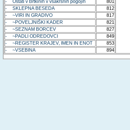
- Ostati v Brtkinih v vsakršnih pogojih
801
- SKLEPNA BESEDA
812
- ~VIRI IN GRADIVO
817
- ~POVELJNIŠKI KADER
821
- ~SEZNAM BORCEV
827
- ~PADLI ODREDOVCI
849
- ~REGISTER KRAJEV, IMEN IN ENOT
853
- ~VSEBINA
894