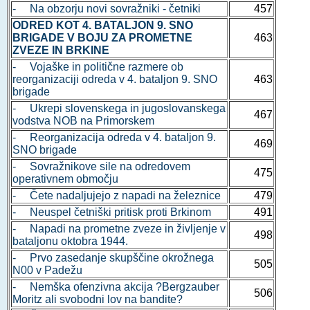
- Na obzorju novi sovražniki - četniki
457
ODRED KOT 4. BATALJON 9. SNO
BRIGADE V BOJU ZA PROMETNE
463
ZVEZE IN BRKINE
- Vojaške in politične razmere ob
reorganizaciji odreda v 4. bataljon 9. SNO
463
brigade
- Ukrepi slovenskega in jugoslovanskega
467
vodstva NOB na Primorskem
- Reorganizacija odreda v 4. bataljon 9.
469
SNO brigade
- Sovražnikove sile na odredovem
475
operativnem območju
- Čete nadaljujejo z napadi na železnice
479
- Neuspel četniški pritisk proti Brkinom
491
- Napadi na prometne zveze in življenje v
498
bataljonu oktobra 1944.
- Prvo zasedanje skupščine okrožnega
505
N00 v Padežu
- Nemška ofenzivna akcija ?Bergzauber
506
Moritz ali svobodni lov na bandite?