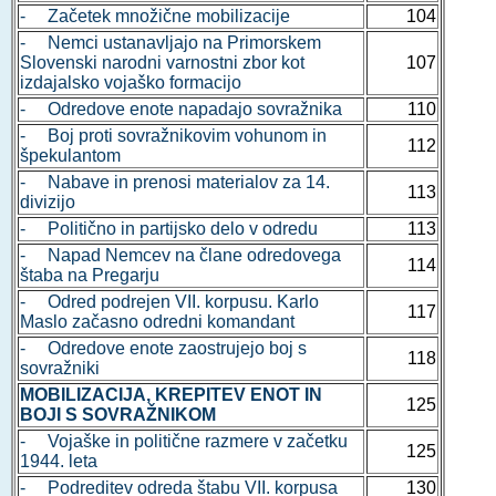
- Začetek množične mobilizacije
104
- Nemci ustanavljajo na Primorskem
Slovenski narodni varnostni zbor kot
107
izdajalsko vojaško formacijo
- Odredove enote napadajo sovražnika
110
- Boj proti sovražnikovim vohunom in
112
špekulantom
- Nabave in prenosi materialov za 14.
113
divizijo
- Politično in partijsko delo v odredu
113
- Napad Nemcev na člane odredovega
114
štaba na Pregarju
- Odred podrejen VII. korpusu. Karlo
117
Maslo začasno odredni komandant
- Odredove enote zaostrujejo boj s
118
sovražniki
MOBILIZACIJA, KREPITEV ENOT IN
125
BOJI S SOVRAŽNIKOM
- Vojaške in politične razmere v začetku
125
1944. leta
- Podreditev odreda štabu VII. korpusa
130