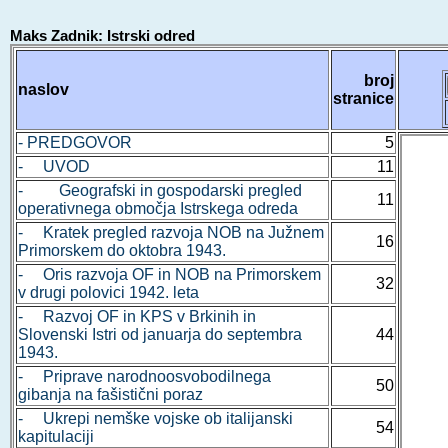
Maks Zadnik: Istrski odred
broj
naslov
stranice
- PREDGOVOR
5
- UVOD
11
- Geografski in gospodarski pregled
11
operativnega območja Istrskega odreda
- Kratek pregled razvoja NOB na Južnem
16
Primorskem do oktobra 1943.
- Oris razvoja OF in NOB na Primorskem
32
v drugi polovici 1942. leta
- Razvoj OF in KPS v Brkinih in
Slovenski Istri od januarja do septembra
44
1943.
- Priprave narodnoosvobodilnega
50
gibanja na fašistični poraz
- Ukrepi nemške vojske ob italijanski
54
kapitulaciji