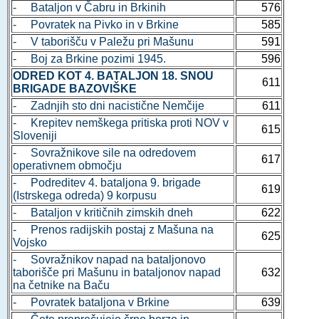
- Bataljon v Čabru in Brkinih
576
- Povratek na Pivko in v Brkine
585
- V taborišču v Paležu pri Mašunu
591
- Boj za Brkine pozimi 1945.
596
ODRED KOT 4. BATALJON 18. SNOU
611
BRIGADE BAZOVIŠKE
- Zadnjih sto dni nacistične Nemčije
611
- Krepitev nemškega pritiska proti NOV v
615
Sloveniji
- Sovražnikove sile na odredovem
617
operativnem območju
- Podreditev 4. bataljona 9. brigade
619
(Istrskega odreda) 9 korpusu
- Bataljon v kritičnih zimskih dneh
622
- Prenos radijskih postaj z Mašuna na
625
Vojsko
- Sovražnikov napad na bataljonovo
taborišče pri Mašunu in bataljonov napad
632
na četnike na Baču
- Povratek bataljona v Brkine
639