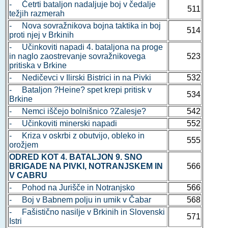
- Četrti bataljon nadaljuje boj v čedalje
511
težjih razmerah
- Nova sovražnikova bojna taktika in boj
514
proti njej v Brkinih
- Učinkoviti napadi 4. bataljona na proge
in naglo zaostrevanje sovražnikovega
523
pritiska v Brkine
- Nedičevci v Ilirski Bistrici in na Pivki
532
- Bataljon ?Heine? spet krepi pritisk v
534
Brkine
- Nemci iščejo bolnišnico ?Zalesje?
542
- Učinkoviti minerski napadi
552
- Kriza v oskrbi z obutvijo, obleko in
555
orožjem
ODRED KOT 4. BATALJON 9. SNO
BRIGADE NA PIVKI, NOTRANJSKEM IN
566
V CABRU
- Pohod na Jurišče in Notranjsko
566
- Boj v Babnem polju in umik v Čabar
568
- Fašistično nasilje v Brkinih in Slovenski
571
Istri