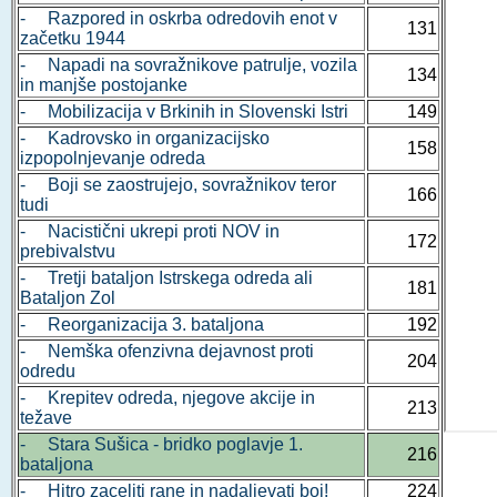
- Razpored in oskrba odredovih enot v
131
začetku 1944
- Napadi na sovražnikove patrulje, vozila
134
in manjše postojanke
- Mobilizacija v Brkinih in Slovenski Istri
149
- Kadrovsko in organizacijsko
158
izpopolnjevanje odreda
- Boji se zaostrujejo, sovražnikov teror
166
tudi
- Nacistični ukrepi proti NOV in
172
prebivalstvu
- Tretji bataljon Istrskega odreda ali
181
Bataljon Zol
- Reorganizacija 3. bataljona
192
- Nemška ofenzivna dejavnost proti
204
odredu
- Krepitev odreda, njegove akcije in
213
težave
- Stara Sušica - bridko poglavje 1.
216
bataljona
- Hitro zaceliti rane in nadaljevati boj!
224