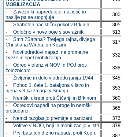
MOBILIZACIJA
- Zavezniki napredujejo, nacistično
300
nasilje pa se stopnjuje
- Strahoten nacistični pokol v Brkinih
305
- Odločno v nove boje s sovražniki
313
- Smrt ?Satana? Tretjega rajha, divjega
317
Christiana Wirtha, pri Kozini
- Novi odredovi napadi na prometne
332
zveze in spet mobilizacija
- Odred v ofenzivi NOV in POJ proti
338
železnicam
- Življenje in delo v odredu junija 1944.
345
- Pohod 1. čete 1. bataljona v Istro in
353
njena velika zmaga v Šmarju
- Nemški ukrepi proti Čičariji in Brkinom
360
- Odredovi napadi na proge in nemški
365
protiudarci
- Nemci razglasijo premirje s partizani
373
- Volitve v NOO, boji in mobilizacija v Istri
379
- Prvi bataljon drzno napada proti Kopru
387