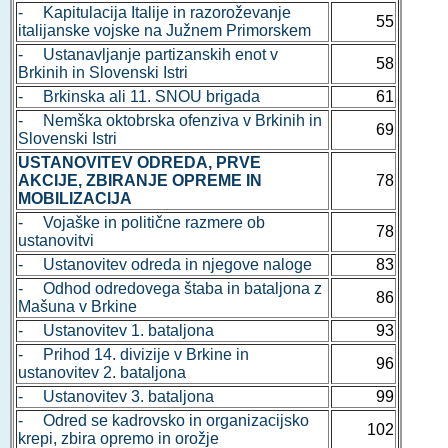
- Kapitulacija Italije in razoroževanje
55
italijanske vojske na Južnem Primorskem
- Ustanavljanje partizanskih enot v
58
Brkinih in Slovenski Istri
- Brkinska ali 11. SNOU brigada
61
- Nemška oktobrska ofenziva v Brkinih in
69
Slovenski Istri
USTANOVITEV ODREDA, PRVE
AKCIJE, ZBIRANJE OPREME IN
78
MOBILIZACIJA
- Vojaške in politične razmere ob
78
ustanovitvi
- Ustanovitev odreda in njegove naloge
83
- Odhod odredovega štaba in bataljona z
86
Mašuna v Brkine
- Ustanovitev 1. bataljona
93
- Prihod 14. divizije v Brkine in
96
ustanovitev 2. bataljona
- Ustanovitev 3. bataljona
99
- Odred se kadrovsko in organizacijsko
102
krepi, zbira opremo in orožje