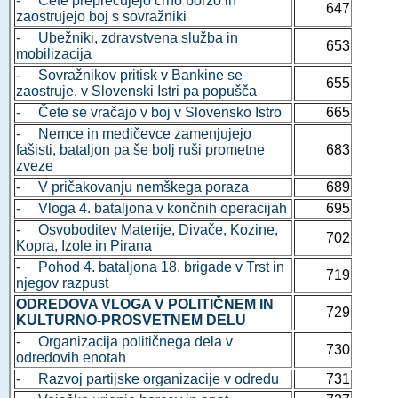
- Čete preprečujejo črno borzo in
647
zaostrujejo boj s sovražniki
- Ubežniki, zdravstvena služba in
653
mobilizacija
- Sovražnikov pritisk v Bankine se
655
zaostruje, v Slovenski Istri pa popušča
- Čete se vračajo v boj v Slovensko Istro
665
- Nemce in medičevce zamenjujejo
fašisti, bataljon pa še bolj ruši prometne
683
zveze
- V pričakovanju nemškega poraza
689
- Vloga 4. bataljona v končnih operacijah
695
- Osvoboditev Materije, Divače, Kozine,
702
Kopra, Izole in Pirana
- Pohod 4. bataljona 18. brigade v Trst in
719
njegov razpust
ODREDOVA VLOGA V POLITIČNEM IN
729
KULTURNO-PROSVETNEM DELU
- Organizacija političnega dela v
730
odredovih enotah
- Razvoj partijske organizacije v odredu
731