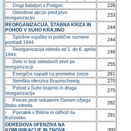
- Drugi bataljon v Podgori
226
- Odredove akcije pred prvo
233
reorganizacijo
REORGANIZACIJA, ŠTABNA KRIZA IN
244
POHOD V SUHO KRAJINO
- Splošne vojaške in politične razmere
244
pomladi 1944.
- Reorganizacija odreda od 1. do 6. aprila
246
1944.
- Delo in boji odredovih enot po
255
reorganizaciji
- Energični napadi na prometne zveze
261
- Nemška ofenziva Braunschweig
270
- Pohod v Suho krajinio in druga
275
reorganizacija
- Proces proti nekaterim članom ožjega
282
štaba odreda
- Povratek v Brkine in odhod na
291
Kočevsko
ODREDOVA OFENZIVA NA
KOMUNIKACIJE IN ZNOVA
300