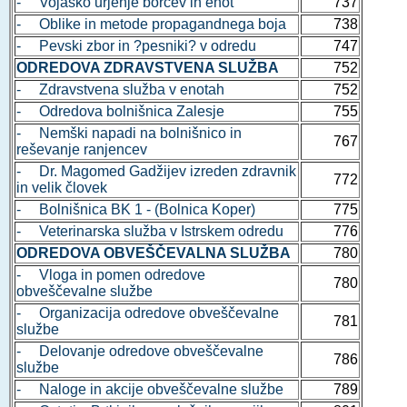
- Vojaško urjenje borcev in enot
737
- Oblike in metode propagandnega boja
738
- Pevski zbor in ?pesniki? v odredu
747
ODREDOVA ZDRAVSTVENA SLUŽBA
752
- Zdravstvena služba v enotah
752
- Odredova bolnišnica Zalesje
755
- Nemški napadi na bolnišnico in
767
reševanje ranjencev
- Dr. Magomed Gadžijev izreden zdravnik
772
in velik človek
- Bolnišnica BK 1 - (Bolnica Koper)
775
- Veterinarska služba v Istrskem odredu
776
ODREDOVA OBVEŠČEVALNA SLUŽBA
780
- Vloga in pomen odredove
780
obveščevalne službe
- Organizacija odredove obveščevalne
781
službe
- Delovanje odredove obveščevalne
786
službe
- Naloge in akcije obveščevalne službe
789