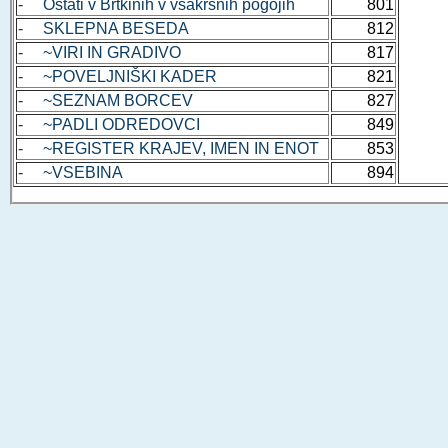
- Ostati v Brtkinih v vsakršnih pogojih
801
- SKLEPNA BESEDA
812
- ~VIRI IN GRADIVO
817
- ~POVELJNIŠKI KADER
821
- ~SEZNAM BORCEV
827
- ~PADLI ODREDOVCI
849
- ~REGISTER KRAJEV, IMEN IN ENOT
853
- ~VSEBINA
894