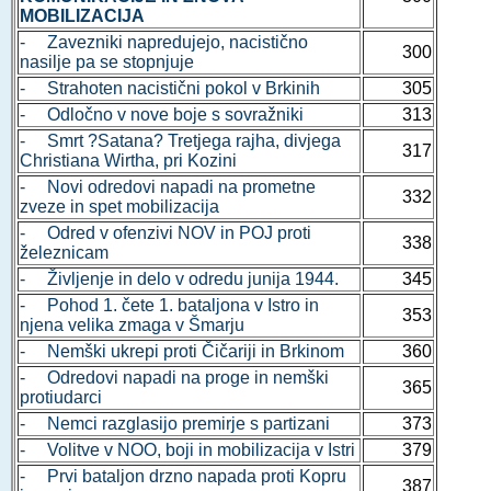
MOBILIZACIJA
- Zavezniki napredujejo, nacistično
300
nasilje pa se stopnjuje
- Strahoten nacistični pokol v Brkinih
305
- Odločno v nove boje s sovražniki
313
- Smrt ?Satana? Tretjega rajha, divjega
317
Christiana Wirtha, pri Kozini
- Novi odredovi napadi na prometne
332
zveze in spet mobilizacija
- Odred v ofenzivi NOV in POJ proti
338
železnicam
- Življenje in delo v odredu junija 1944.
345
- Pohod 1. čete 1. bataljona v Istro in
353
njena velika zmaga v Šmarju
- Nemški ukrepi proti Čičariji in Brkinom
360
- Odredovi napadi na proge in nemški
365
protiudarci
- Nemci razglasijo premirje s partizani
373
- Volitve v NOO, boji in mobilizacija v Istri
379
- Prvi bataljon drzno napada proti Kopru
387