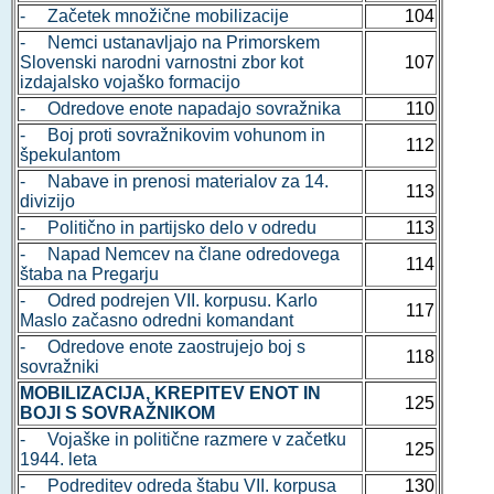
- Začetek množične mobilizacije
104
- Nemci ustanavljajo na Primorskem
Slovenski narodni varnostni zbor kot
107
izdajalsko vojaško formacijo
- Odredove enote napadajo sovražnika
110
- Boj proti sovražnikovim vohunom in
112
špekulantom
- Nabave in prenosi materialov za 14.
113
divizijo
- Politično in partijsko delo v odredu
113
- Napad Nemcev na člane odredovega
114
štaba na Pregarju
- Odred podrejen VII. korpusu. Karlo
117
Maslo začasno odredni komandant
- Odredove enote zaostrujejo boj s
118
sovražniki
MOBILIZACIJA, KREPITEV ENOT IN
125
BOJI S SOVRAŽNIKOM
- Vojaške in politične razmere v začetku
125
1944. leta
- Podreditev odreda štabu VII. korpusa
130