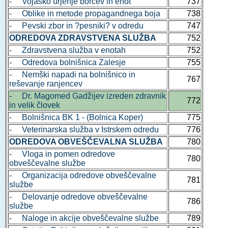
- Vojaško urjenje borcev in enot
737
- Oblike in metode propagandnega boja
738
- Pevski zbor in ?pesniki? v odredu
747
ODREDOVA ZDRAVSTVENA SLUŽBA
752
- Zdravstvena služba v enotah
752
- Odredova bolnišnica Zalesje
755
- Nemški napadi na bolnišnico in
767
reševanje ranjencev
- Dr. Magomed Gadžijev izreden zdravnik
772
in velik človek
- Bolnišnica BK 1 - (Bolnica Koper)
775
- Veterinarska služba v Istrskem odredu
776
ODREDOVA OBVEŠČEVALNA SLUŽBA
780
- Vloga in pomen odredove
780
obveščevalne službe
- Organizacija odredove obveščevalne
781
službe
- Delovanje odredove obveščevalne
786
službe
- Naloge in akcije obveščevalne službe
789