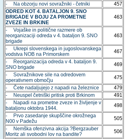
- Na obzorju novi sovražniki - četniki
457
ODRED KOT 4. BATALJON 9. SNO
BRIGADE V BOJU ZA PROMETNE
463
ZVEZE IN BRKINE
- Vojaške in politične razmere ob
reorganizaciji odreda v 4. bataljon 9. SNO
463
brigade
- Ukrepi slovenskega in jugoslovanskega
467
vodstva NOB na Primorskem
- Reorganizacija odreda v 4. bataljon 9.
469
SNO brigade
- Sovražnikove sile na odredovem
475
operativnem območju
- Čete nadaljujejo z napadi na železnice
479
- Neuspel četniški pritisk proti Brkinom
491
- Napadi na prometne zveze in življenje v
498
bataljonu oktobra 1944.
- Prvo zasedanje skupščine okrožnega
505
N00 v Padežu
- Nemška ofenzivna akcija ?Bergzauber
506
Moritz ali svobodni lov na bandite?