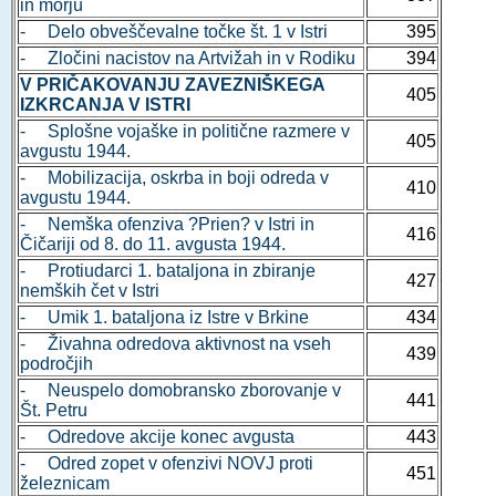
in morju
- Delo obveščevalne točke št. 1 v Istri
395
- Zločini nacistov na Artvižah in v Rodiku
394
V PRIČAKOVANJU ZAVEZNIŠKEGA
405
IZKRCANJA V ISTRI
- Splošne vojaške in politične razmere v
405
avgustu 1944.
- Mobilizacija, oskrba in boji odreda v
410
avgustu 1944.
- Nemška ofenziva ?Prien? v Istri in
416
Čičariji od 8. do 11. avgusta 1944.
- Protiudarci 1. bataljona in zbiranje
427
nemških čet v Istri
- Umik 1. bataljona iz Istre v Brkine
434
- Živahna odredova aktivnost na vseh
439
področjih
- Neuspelo domobransko zborovanje v
441
Št. Petru
- Odredove akcije konec avgusta
443
- Odred zopet v ofenzivi NOVJ proti
451
železnicam