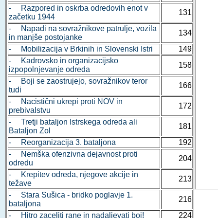
- Razpored in oskrba odredovih enot v
131
začetku 1944
- Napadi na sovražnikove patrulje, vozila
134
in manjše postojanke
- Mobilizacija v Brkinih in Slovenski Istri
149
- Kadrovsko in organizacijsko
158
izpopolnjevanje odreda
- Boji se zaostrujejo, sovražnikov teror
166
tudi
- Nacistični ukrepi proti NOV in
172
prebivalstvu
- Tretji bataljon Istrskega odreda ali
181
Bataljon Zol
- Reorganizacija 3. bataljona
192
- Nemška ofenzivna dejavnost proti
204
odredu
- Krepitev odreda, njegove akcije in
213
težave
- Stara Sušica - bridko poglavje 1.
216
bataljona
- Hitro zaceliti rane in nadaljevati boj!
224