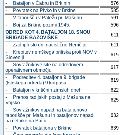
- Bataljon v Čabru in Brkinih
576
- Povratek na Pivko in v Brkine
585
- V taborišču v Paležu pri Mašunu
591
- Boj za Brkine pozimi 1945.
596
ODRED KOT 4. BATALJON 18. SNOU
611
BRIGADE BAZOVIŠKE
- Zadnjih sto dni nacistične Nemčije
611
- Krepitev nemškega pritiska proti NOV v
615
Sloveniji
- Sovražnikove sile na odredovem
617
operativnem območju
- Podreditev 4. bataljona 9. brigade
619
(Istrskega odreda) 9 korpusu
- Bataljon v kritičnih zimskih dneh
622
- Prenos radijskih postaj z Mašuna na
625
Vojsko
- Sovražnikov napad na bataljonovo
taborišče pri Mašunu in bataljonov napad
632
na četnike na Baču
- Povratek bataljona v Brkine
639