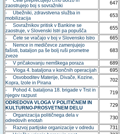
- Čete preprečujejo črno borzo in
647
zaostrujejo boj s sovražniki
- Ubežniki, zdravstvena služba in
653
mobilizacija
- Sovražnikov pritisk v Bankine se
655
zaostruje, v Slovenski Istri pa popušča
- Čete se vračajo v boj v Slovensko Istro
665
- Nemce in medičevce zamenjujejo
fašisti, bataljon pa še bolj ruši prometne
683
zveze
- V pričakovanju nemškega poraza
689
- Vloga 4. bataljona v končnih operacijah
695
- Osvoboditev Materije, Divače, Kozine,
702
Kopra, Izole in Pirana
- Pohod 4. bataljona 18. brigade v Trst in
719
njegov razpust
ODREDOVA VLOGA V POLITIČNEM IN
729
KULTURNO-PROSVETNEM DELU
- Organizacija političnega dela v
730
odredovih enotah
- Razvoj partijske organizacije v odredu
731