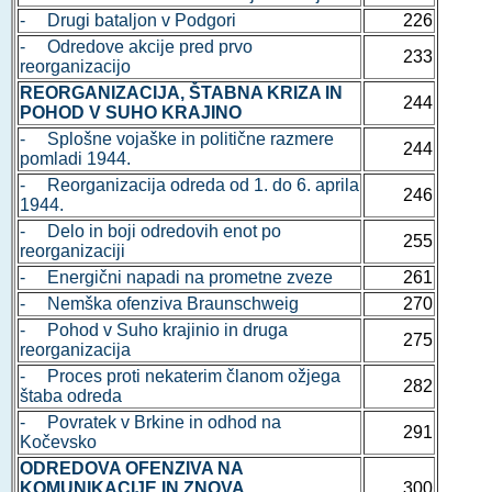
- Drugi bataljon v Podgori
226
- Odredove akcije pred prvo
233
reorganizacijo
REORGANIZACIJA, ŠTABNA KRIZA IN
244
POHOD V SUHO KRAJINO
- Splošne vojaške in politične razmere
244
pomladi 1944.
- Reorganizacija odreda od 1. do 6. aprila
246
1944.
- Delo in boji odredovih enot po
255
reorganizaciji
- Energični napadi na prometne zveze
261
- Nemška ofenziva Braunschweig
270
- Pohod v Suho krajinio in druga
275
reorganizacija
- Proces proti nekaterim članom ožjega
282
štaba odreda
- Povratek v Brkine in odhod na
291
Kočevsko
ODREDOVA OFENZIVA NA
KOMUNIKACIJE IN ZNOVA
300