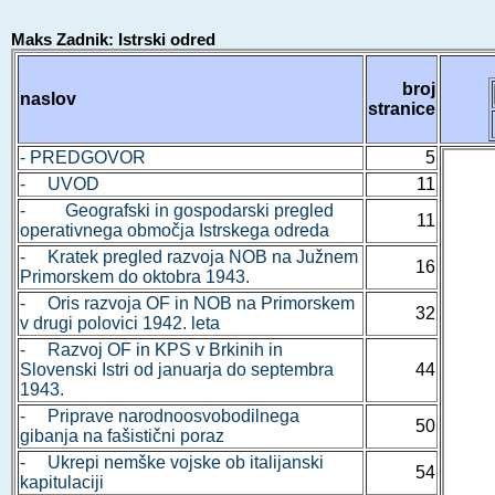
Maks Zadnik: Istrski odred
broj
naslov
stranice
- PREDGOVOR
5
- UVOD
11
- Geografski in gospodarski pregled
11
operativnega območja Istrskega odreda
- Kratek pregled razvoja NOB na Južnem
16
Primorskem do oktobra 1943.
- Oris razvoja OF in NOB na Primorskem
32
v drugi polovici 1942. leta
- Razvoj OF in KPS v Brkinih in
Slovenski Istri od januarja do septembra
44
1943.
- Priprave narodnoosvobodilnega
50
gibanja na fašistični poraz
- Ukrepi nemške vojske ob italijanski
54
kapitulaciji