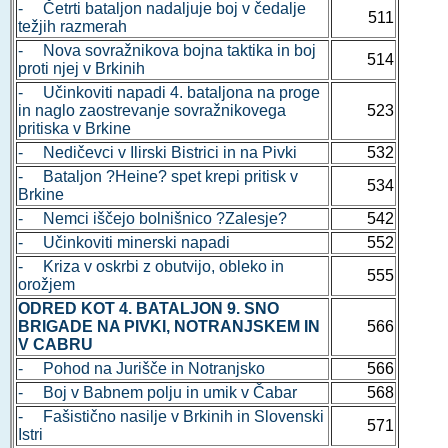
- Četrti bataljon nadaljuje boj v čedalje
511
težjih razmerah
- Nova sovražnikova bojna taktika in boj
514
proti njej v Brkinih
- Učinkoviti napadi 4. bataljona na proge
in naglo zaostrevanje sovražnikovega
523
pritiska v Brkine
- Nedičevci v Ilirski Bistrici in na Pivki
532
- Bataljon ?Heine? spet krepi pritisk v
534
Brkine
- Nemci iščejo bolnišnico ?Zalesje?
542
- Učinkoviti minerski napadi
552
- Kriza v oskrbi z obutvijo, obleko in
555
orožjem
ODRED KOT 4. BATALJON 9. SNO
BRIGADE NA PIVKI, NOTRANJSKEM IN
566
V CABRU
- Pohod na Jurišče in Notranjsko
566
- Boj v Babnem polju in umik v Čabar
568
- Fašistično nasilje v Brkinih in Slovenski
571
Istri