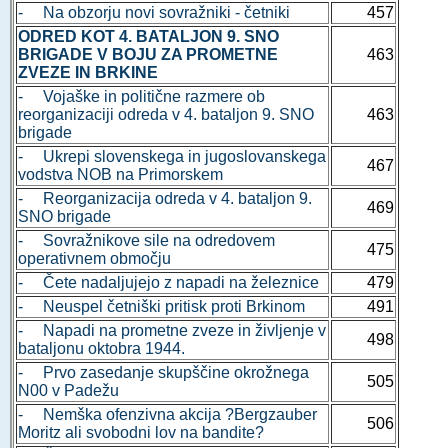
- Na obzorju novi sovražniki - četniki
457
ODRED KOT 4. BATALJON 9. SNO
BRIGADE V BOJU ZA PROMETNE
463
ZVEZE IN BRKINE
- Vojaške in politične razmere ob
reorganizaciji odreda v 4. bataljon 9. SNO
463
brigade
- Ukrepi slovenskega in jugoslovanskega
467
vodstva NOB na Primorskem
- Reorganizacija odreda v 4. bataljon 9.
469
SNO brigade
- Sovražnikove sile na odredovem
475
operativnem območju
- Čete nadaljujejo z napadi na železnice
479
- Neuspel četniški pritisk proti Brkinom
491
- Napadi na prometne zveze in življenje v
498
bataljonu oktobra 1944.
- Prvo zasedanje skupščine okrožnega
505
N00 v Padežu
- Nemška ofenzivna akcija ?Bergzauber
506
Moritz ali svobodni lov na bandite?