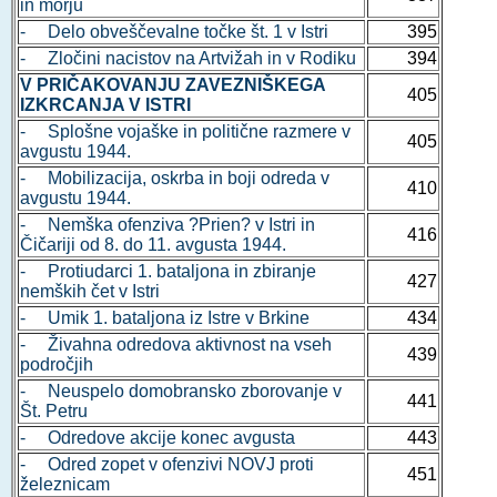
in morju
- Delo obveščevalne točke št. 1 v Istri
395
- Zločini nacistov na Artvižah in v Rodiku
394
V PRIČAKOVANJU ZAVEZNIŠKEGA
405
IZKRCANJA V ISTRI
- Splošne vojaške in politične razmere v
405
avgustu 1944.
- Mobilizacija, oskrba in boji odreda v
410
avgustu 1944.
- Nemška ofenziva ?Prien? v Istri in
416
Čičariji od 8. do 11. avgusta 1944.
- Protiudarci 1. bataljona in zbiranje
427
nemških čet v Istri
- Umik 1. bataljona iz Istre v Brkine
434
- Živahna odredova aktivnost na vseh
439
področjih
- Neuspelo domobransko zborovanje v
441
Št. Petru
- Odredove akcije konec avgusta
443
- Odred zopet v ofenzivi NOVJ proti
451
železnicam