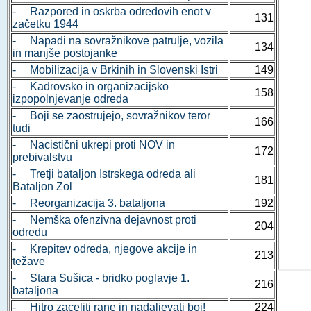
- Razpored in oskrba odredovih enot v
131
začetku 1944
- Napadi na sovražnikove patrulje, vozila
134
in manjše postojanke
- Mobilizacija v Brkinih in Slovenski Istri
149
- Kadrovsko in organizacijsko
158
izpopolnjevanje odreda
- Boji se zaostrujejo, sovražnikov teror
166
tudi
- Nacistični ukrepi proti NOV in
172
prebivalstvu
- Tretji bataljon Istrskega odreda ali
181
Bataljon Zol
- Reorganizacija 3. bataljona
192
- Nemška ofenzivna dejavnost proti
204
odredu
- Krepitev odreda, njegove akcije in
213
težave
- Stara Sušica - bridko poglavje 1.
216
bataljona
- Hitro zaceliti rane in nadaljevati boj!
224