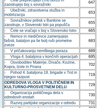
- Čete preprečujejo črno borzo in
647
zaostrujejo boj s sovražniki
- Ubežniki, zdravstvena služba in
653
mobilizacija
- Sovražnikov pritisk v Bankine se
655
zaostruje, v Slovenski Istri pa popušča
- Čete se vračajo v boj v Slovensko Istro
665
- Nemce in medičevce zamenjujejo
fašisti, bataljon pa še bolj ruši prometne
683
zveze
- V pričakovanju nemškega poraza
689
- Vloga 4. bataljona v končnih operacijah
695
- Osvoboditev Materije, Divače, Kozine,
702
Kopra, Izole in Pirana
- Pohod 4. bataljona 18. brigade v Trst in
719
njegov razpust
ODREDOVA VLOGA V POLITIČNEM IN
729
KULTURNO-PROSVETNEM DELU
- Organizacija političnega dela v
730
odredovih enotah
- Razvoj partijske organizacije v odredu
731