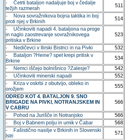
- Četrti bataljon nadaljuje boj v čedalje
511
težjih razmerah
- Nova sovražnikova bojna taktika in boj
514
proti njej v Brkinih
- Učinkoviti napadi 4. bataljona na proge
in naglo zaostrevanje sovražnikovega
523
pritiska v Brkine
- Nedičevci v Ilirski Bistrici in na Pivki
532
- Bataljon ?Heine? spet krepi pritisk v
534
Brkine
- Nemci iščejo bolnišnico ?Zalesje?
542
- Učinkoviti minerski napadi
552
- Kriza v oskrbi z obutvijo, obleko in
555
orožjem
ODRED KOT 4. BATALJON 9. SNO
BRIGADE NA PIVKI, NOTRANJSKEM IN
566
V CABRU
- Pohod na Jurišče in Notranjsko
566
- Boj v Babnem polju in umik v Čabar
568
- Fašistično nasilje v Brkinih in Slovenski
571
Istri