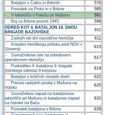
- Bataljon v Čabru in Brkinih
576
- Povratek na Pivko in v Brkine
585
- V taborišču v Paležu pri Mašunu
591
- Boj za Brkine pozimi 1945.
596
ODRED KOT 4. BATALJON 18. SNOU
611
BRIGADE BAZOVIŠKE
- Zadnjih sto dni nacistične Nemčije
611
- Krepitev nemškega pritiska proti NOV v
615
Sloveniji
- Sovražnikove sile na odredovem
617
operativnem območju
- Podreditev 4. bataljona 9. brigade
619
(Istrskega odreda) 9 korpusu
- Bataljon v kritičnih zimskih dneh
622
- Prenos radijskih postaj z Mašuna na
625
Vojsko
- Sovražnikov napad na bataljonovo
taborišče pri Mašunu in bataljonov napad
632
na četnike na Baču
- Povratek bataljona v Brkine
639