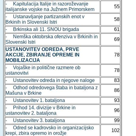
- Kapitulacija Italije in razoroževanje
55
italijanske vojske na Južnem Primorskem
- Ustanavljanje partizanskih enot v
58
Brkinih in Slovenski Istri
- Brkinska ali 11. SNOU brigada
61
- Nemška oktobrska ofenziva v Brkinih in
69
Slovenski Istri
USTANOVITEV ODREDA, PRVE
AKCIJE, ZBIRANJE OPREME IN
78
MOBILIZACIJA
- Vojaške in politične razmere ob
78
ustanovitvi
- Ustanovitev odreda in njegove naloge
83
- Odhod odredovega štaba in bataljona z
86
Mašuna v Brkine
- Ustanovitev 1. bataljona
93
- Prihod 14. divizije v Brkine in
96
ustanovitev 2. bataljona
- Ustanovitev 3. bataljona
99
- Odred se kadrovsko in organizacijsko
102
krepi, zbira opremo in orožje