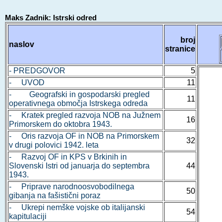
Maks Zadnik: Istrski odred
broj
naslov
stranice
- PREDGOVOR
5
- UVOD
11
- Geografski in gospodarski pregled
11
operativnega območja Istrskega odreda
- Kratek pregled razvoja NOB na Južnem
16
Primorskem do oktobra 1943.
- Oris razvoja OF in NOB na Primorskem
32
v drugi polovici 1942. leta
- Razvoj OF in KPS v Brkinih in
Slovenski Istri od januarja do septembra
44
1943.
- Priprave narodnoosvobodilnega
50
gibanja na fašistični poraz
- Ukrepi nemške vojske ob italijanski
54
kapitulaciji