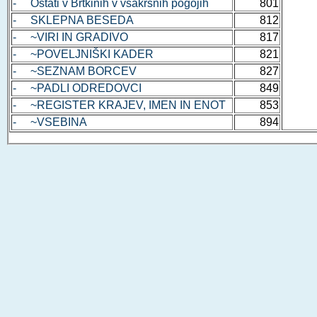
- Ostati v Brtkinih v vsakršnih pogojih
801
- SKLEPNA BESEDA
812
- ~VIRI IN GRADIVO
817
- ~POVELJNIŠKI KADER
821
- ~SEZNAM BORCEV
827
- ~PADLI ODREDOVCI
849
- ~REGISTER KRAJEV, IMEN IN ENOT
853
- ~VSEBINA
894