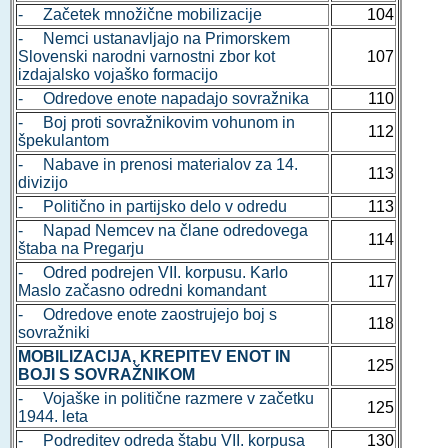
- Začetek množične mobilizacije
104
- Nemci ustanavljajo na Primorskem
Slovenski narodni varnostni zbor kot
107
izdajalsko vojaško formacijo
- Odredove enote napadajo sovražnika
110
- Boj proti sovražnikovim vohunom in
112
špekulantom
- Nabave in prenosi materialov za 14.
113
divizijo
- Politično in partijsko delo v odredu
113
- Napad Nemcev na člane odredovega
114
štaba na Pregarju
- Odred podrejen VII. korpusu. Karlo
117
Maslo začasno odredni komandant
- Odredove enote zaostrujejo boj s
118
sovražniki
MOBILIZACIJA, KREPITEV ENOT IN
125
BOJI S SOVRAŽNIKOM
- Vojaške in politične razmere v začetku
125
1944. leta
- Podreditev odreda štabu VII. korpusa
130