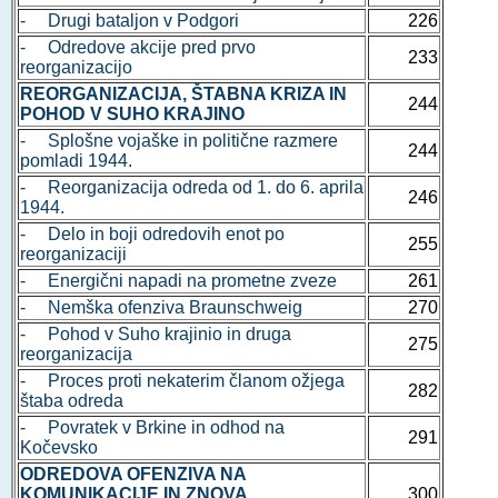
- Drugi bataljon v Podgori
226
- Odredove akcije pred prvo
233
reorganizacijo
REORGANIZACIJA, ŠTABNA KRIZA IN
244
POHOD V SUHO KRAJINO
- Splošne vojaške in politične razmere
244
pomladi 1944.
- Reorganizacija odreda od 1. do 6. aprila
246
1944.
- Delo in boji odredovih enot po
255
reorganizaciji
- Energični napadi na prometne zveze
261
- Nemška ofenziva Braunschweig
270
- Pohod v Suho krajinio in druga
275
reorganizacija
- Proces proti nekaterim članom ožjega
282
štaba odreda
- Povratek v Brkine in odhod na
291
Kočevsko
ODREDOVA OFENZIVA NA
KOMUNIKACIJE IN ZNOVA
300