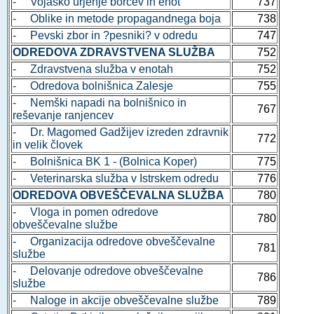
- Vojaško urjenje borcev in enot
737
- Oblike in metode propagandnega boja
738
- Pevski zbor in ?pesniki? v odredu
747
ODREDOVA ZDRAVSTVENA SLUŽBA
752
- Zdravstvena služba v enotah
752
- Odredova bolnišnica Zalesje
755
- Nemški napadi na bolnišnico in
767
reševanje ranjencev
- Dr. Magomed Gadžijev izreden zdravnik
772
in velik človek
- Bolnišnica BK 1 - (Bolnica Koper)
775
- Veterinarska služba v Istrskem odredu
776
ODREDOVA OBVEŠČEVALNA SLUŽBA
780
- Vloga in pomen odredove
780
obveščevalne službe
- Organizacija odredove obveščevalne
781
službe
- Delovanje odredove obveščevalne
786
službe
- Naloge in akcije obveščevalne službe
789