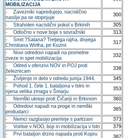
MOBILIZACIJA
- Zavezniki napredujejo, nacistično
300
nasilje pa se stopnjuje
- Strahoten nacistični pokol v Brkinih
305
- Odločno v nove boje s sovražniki
313
- Smrt ?Satana? Tretjega rajha, divjega
317
Christiana Wirtha, pri Kozini
- Novi odredovi napadi na prometne
332
zveze in spet mobilizacija
- Odred v ofenzivi NOV in POJ proti
338
železnicam
- Življenje in delo v odredu junija 1944.
345
- Pohod 1. čete 1. bataljona v Istro in
353
njena velika zmaga v Šmarju
- Nemški ukrepi proti Čičariji in Brkinom
360
- Odredovi napadi na proge in nemški
365
protiudarci
- Nemci razglasijo premirje s partizani
373
- Volitve v NOO, boji in mobilizacija v Istri
379
- Prvi bataljon drzno napada proti Kopru
387