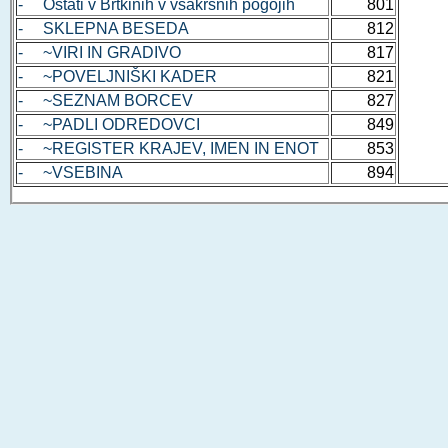
- Ostati v Brtkinih v vsakršnih pogojih
801
- SKLEPNA BESEDA
812
- ~VIRI IN GRADIVO
817
- ~POVELJNIŠKI KADER
821
- ~SEZNAM BORCEV
827
- ~PADLI ODREDOVCI
849
- ~REGISTER KRAJEV, IMEN IN ENOT
853
- ~VSEBINA
894