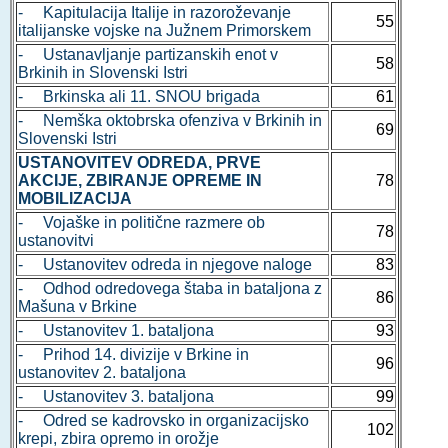
- Kapitulacija Italije in razoroževanje
55
italijanske vojske na Južnem Primorskem
- Ustanavljanje partizanskih enot v
58
Brkinih in Slovenski Istri
- Brkinska ali 11. SNOU brigada
61
- Nemška oktobrska ofenziva v Brkinih in
69
Slovenski Istri
USTANOVITEV ODREDA, PRVE
AKCIJE, ZBIRANJE OPREME IN
78
MOBILIZACIJA
- Vojaške in politične razmere ob
78
ustanovitvi
- Ustanovitev odreda in njegove naloge
83
- Odhod odredovega štaba in bataljona z
86
Mašuna v Brkine
- Ustanovitev 1. bataljona
93
- Prihod 14. divizije v Brkine in
96
ustanovitev 2. bataljona
- Ustanovitev 3. bataljona
99
- Odred se kadrovsko in organizacijsko
102
krepi, zbira opremo in orožje