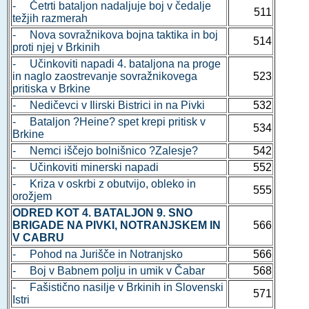
- Četrti bataljon nadaljuje boj v čedalje
511
težjih razmerah
- Nova sovražnikova bojna taktika in boj
514
proti njej v Brkinih
- Učinkoviti napadi 4. bataljona na proge
in naglo zaostrevanje sovražnikovega
523
pritiska v Brkine
- Nedičevci v Ilirski Bistrici in na Pivki
532
- Bataljon ?Heine? spet krepi pritisk v
534
Brkine
- Nemci iščejo bolnišnico ?Zalesje?
542
- Učinkoviti minerski napadi
552
- Kriza v oskrbi z obutvijo, obleko in
555
orožjem
ODRED KOT 4. BATALJON 9. SNO
BRIGADE NA PIVKI, NOTRANJSKEM IN
566
V CABRU
- Pohod na Jurišče in Notranjsko
566
- Boj v Babnem polju in umik v Čabar
568
- Fašistično nasilje v Brkinih in Slovenski
571
Istri