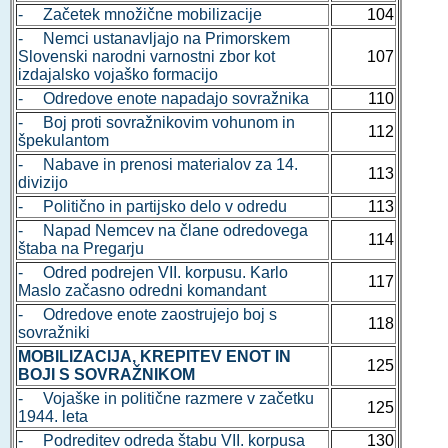
- Začetek množične mobilizacije
104
- Nemci ustanavljajo na Primorskem
Slovenski narodni varnostni zbor kot
107
izdajalsko vojaško formacijo
- Odredove enote napadajo sovražnika
110
- Boj proti sovražnikovim vohunom in
112
špekulantom
- Nabave in prenosi materialov za 14.
113
divizijo
- Politično in partijsko delo v odredu
113
- Napad Nemcev na člane odredovega
114
štaba na Pregarju
- Odred podrejen VII. korpusu. Karlo
117
Maslo začasno odredni komandant
- Odredove enote zaostrujejo boj s
118
sovražniki
MOBILIZACIJA, KREPITEV ENOT IN
125
BOJI S SOVRAŽNIKOM
- Vojaške in politične razmere v začetku
125
1944. leta
- Podreditev odreda štabu VII. korpusa
130