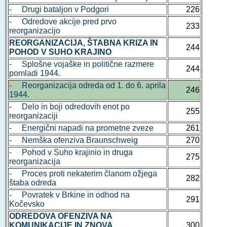
- Drugi bataljon v Podgori
226
- Odredove akcije pred prvo
233
reorganizacijo
REORGANIZACIJA, ŠTABNA KRIZA IN
244
POHOD V SUHO KRAJINO
- Splošne vojaške in politične razmere
244
pomladi 1944.
- Reorganizacija odreda od 1. do 6. aprila
246
1944.
- Delo in boji odredovih enot po
255
reorganizaciji
- Energični napadi na prometne zveze
261
- Nemška ofenziva Braunschweig
270
- Pohod v Suho krajinio in druga
275
reorganizacija
- Proces proti nekaterim članom ožjega
282
štaba odreda
- Povratek v Brkine in odhod na
291
Kočevsko
ODREDOVA OFENZIVA NA
KOMUNIKACIJE IN ZNOVA
300