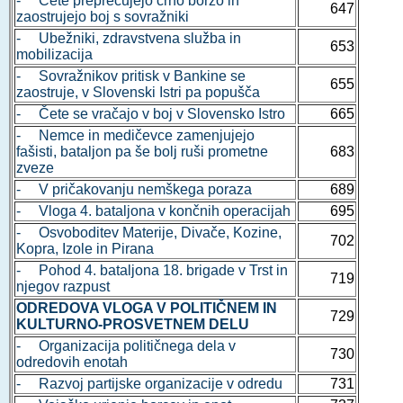
- Čete preprečujejo črno borzo in
647
zaostrujejo boj s sovražniki
- Ubežniki, zdravstvena služba in
653
mobilizacija
- Sovražnikov pritisk v Bankine se
655
zaostruje, v Slovenski Istri pa popušča
- Čete se vračajo v boj v Slovensko Istro
665
- Nemce in medičevce zamenjujejo
fašisti, bataljon pa še bolj ruši prometne
683
zveze
- V pričakovanju nemškega poraza
689
- Vloga 4. bataljona v končnih operacijah
695
- Osvoboditev Materije, Divače, Kozine,
702
Kopra, Izole in Pirana
- Pohod 4. bataljona 18. brigade v Trst in
719
njegov razpust
ODREDOVA VLOGA V POLITIČNEM IN
729
KULTURNO-PROSVETNEM DELU
- Organizacija političnega dela v
730
odredovih enotah
- Razvoj partijske organizacije v odredu
731