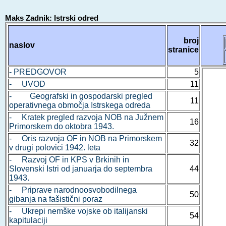
Maks Zadnik: Istrski odred
broj
naslov
stranice
- PREDGOVOR
5
- UVOD
11
- Geografski in gospodarski pregled
11
operativnega območja Istrskega odreda
- Kratek pregled razvoja NOB na Južnem
16
Primorskem do oktobra 1943.
- Oris razvoja OF in NOB na Primorskem
32
v drugi polovici 1942. leta
- Razvoj OF in KPS v Brkinih in
Slovenski Istri od januarja do septembra
44
1943.
- Priprave narodnoosvobodilnega
50
gibanja na fašistični poraz
- Ukrepi nemške vojske ob italijanski
54
kapitulaciji