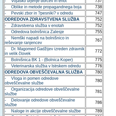
- Vojaško urjenje borcev in enot
737
- Oblike in metode propagandnega boja
738
- Pevski zbor in ?pesniki? v odredu
747
ODREDOVA ZDRAVSTVENA SLUŽBA
752
- Zdravstvena služba v enotah
752
- Odredova bolnišnica Zalesje
755
- Nemški napadi na bolnišnico in
767
reševanje ranjencev
- Dr. Magomed Gadžijev izreden zdravnik
772
in velik človek
- Bolnišnica BK 1 - (Bolnica Koper)
775
- Veterinarska služba v Istrskem odredu
776
ODREDOVA OBVEŠČEVALNA SLUŽBA
780
- Vloga in pomen odredove
780
obveščevalne službe
- Organizacija odredove obveščevalne
781
službe
- Delovanje odredove obveščevalne
786
službe
- Naloge in akcije obveščevalne službe
789