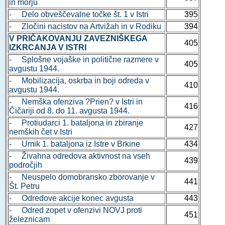
in morju
- Delo obveščevalne točke št. 1 v Istri
395
- Zločini nacistov na Artvižah in v Rodiku
394
V PRIČAKOVANJU ZAVEZNIŠKEGA
405
IZKRCANJA V ISTRI
- Splošne vojaške in politične razmere v
405
avgustu 1944.
- Mobilizacija, oskrba in boji odreda v
410
avgustu 1944.
- Nemška ofenziva ?Prien? v Istri in
416
Čičariji od 8. do 11. avgusta 1944.
- Protiudarci 1. bataljona in zbiranje
427
nemških čet v Istri
- Umik 1. bataljona iz Istre v Brkine
434
- Živahna odredova aktivnost na vseh
439
področjih
- Neuspelo domobransko zborovanje v
441
Št. Petru
- Odredove akcije konec avgusta
443
- Odred zopet v ofenzivi NOVJ proti
451
železnicam