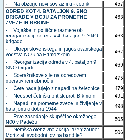
- Na obzorju novi sovražniki - četniki
457
ODRED KOT 4. BATALJON 9. SNO
BRIGADE V BOJU ZA PROMETNE
463
ZVEZE IN BRKINE
- Vojaške in politične razmere ob
reorganizaciji odreda v 4. bataljon 9. SNO
463
brigade
- Ukrepi slovenskega in jugoslovanskega
467
vodstva NOB na Primorskem
- Reorganizacija odreda v 4. bataljon 9.
469
SNO brigade
- Sovražnikove sile na odredovem
475
operativnem območju
- Čete nadaljujejo z napadi na železnice
479
- Neuspel četniški pritisk proti Brkinom
491
- Napadi na prometne zveze in življenje v
498
bataljonu oktobra 1944.
- Prvo zasedanje skupščine okrožnega
505
N00 v Padežu
- Nemška ofenzivna akcija ?Bergzauber
506
Moritz ali svobodni lov na bandite?