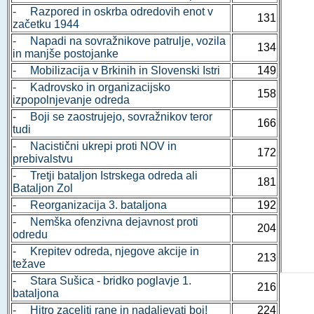
- Razpored in oskrba odredovih enot v
131
začetku 1944
- Napadi na sovražnikove patrulje, vozila
134
in manjše postojanke
- Mobilizacija v Brkinih in Slovenski Istri
149
- Kadrovsko in organizacijsko
158
izpopolnjevanje odreda
- Boji se zaostrujejo, sovražnikov teror
166
tudi
- Nacistični ukrepi proti NOV in
172
prebivalstvu
- Tretji bataljon Istrskega odreda ali
181
Bataljon Zol
- Reorganizacija 3. bataljona
192
- Nemška ofenzivna dejavnost proti
204
odredu
- Krepitev odreda, njegove akcije in
213
težave
- Stara Sušica - bridko poglavje 1.
216
bataljona
- Hitro zaceliti rane in nadaljevati boj!
224