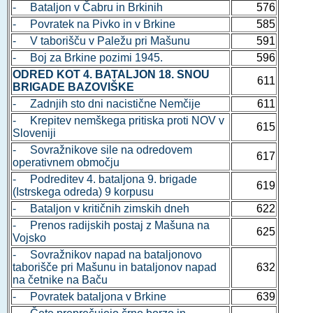
- Bataljon v Čabru in Brkinih
576
- Povratek na Pivko in v Brkine
585
- V taborišču v Paležu pri Mašunu
591
- Boj za Brkine pozimi 1945.
596
ODRED KOT 4. BATALJON 18. SNOU
611
BRIGADE BAZOVIŠKE
- Zadnjih sto dni nacistične Nemčije
611
- Krepitev nemškega pritiska proti NOV v
615
Sloveniji
- Sovražnikove sile na odredovem
617
operativnem območju
- Podreditev 4. bataljona 9. brigade
619
(Istrskega odreda) 9 korpusu
- Bataljon v kritičnih zimskih dneh
622
- Prenos radijskih postaj z Mašuna na
625
Vojsko
- Sovražnikov napad na bataljonovo
taborišče pri Mašunu in bataljonov napad
632
na četnike na Baču
- Povratek bataljona v Brkine
639