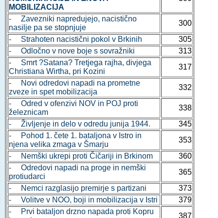
MOBILIZACIJA
- Zavezniki napredujejo, nacistično
300
nasilje pa se stopnjuje
- Strahoten nacistični pokol v Brkinih
305
- Odločno v nove boje s sovražniki
313
- Smrt ?Satana? Tretjega rajha, divjega
317
Christiana Wirtha, pri Kozini
- Novi odredovi napadi na prometne
332
zveze in spet mobilizacija
- Odred v ofenzivi NOV in POJ proti
338
železnicam
- Življenje in delo v odredu junija 1944.
345
- Pohod 1. čete 1. bataljona v Istro in
353
njena velika zmaga v Šmarju
- Nemški ukrepi proti Čičariji in Brkinom
360
- Odredovi napadi na proge in nemški
365
protiudarci
- Nemci razglasijo premirje s partizani
373
- Volitve v NOO, boji in mobilizacija v Istri
379
- Prvi bataljon drzno napada proti Kopru
387