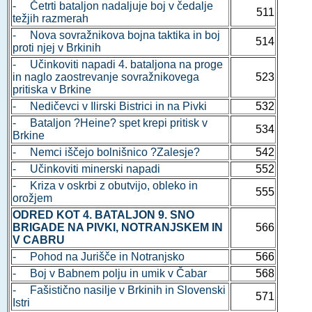
- Četrti bataljon nadaljuje boj v čedalje
511
težjih razmerah
- Nova sovražnikova bojna taktika in boj
514
proti njej v Brkinih
- Učinkoviti napadi 4. bataljona na proge
in naglo zaostrevanje sovražnikovega
523
pritiska v Brkine
- Nedičevci v Ilirski Bistrici in na Pivki
532
- Bataljon ?Heine? spet krepi pritisk v
534
Brkine
- Nemci iščejo bolnišnico ?Zalesje?
542
- Učinkoviti minerski napadi
552
- Kriza v oskrbi z obutvijo, obleko in
555
orožjem
ODRED KOT 4. BATALJON 9. SNO
BRIGADE NA PIVKI, NOTRANJSKEM IN
566
V CABRU
- Pohod na Jurišče in Notranjsko
566
- Boj v Babnem polju in umik v Čabar
568
- Fašistično nasilje v Brkinih in Slovenski
571
Istri