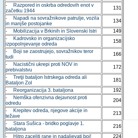
- Razpored in oskrba odredovih enot v
131
začetku 1944
- Napadi na sovražnikove patrulje, vozila
134
in manjše postojanke
- Mobilizacija v Brkinih in Slovenski Istri
149
- Kadrovsko in organizacijsko
158
izpopolnjevanje odreda
- Boji se zaostrujejo, sovražnikov teror
166
tudi
- Nacistični ukrepi proti NOV in
172
prebivalstvu
- Tretji bataljon Istrskega odreda ali
181
Bataljon Zol
- Reorganizacija 3. bataljona
192
- Nemška ofenzivna dejavnost proti
204
odredu
- Krepitev odreda, njegove akcije in
213
težave
- Stara Sušica - bridko poglavje 1.
216
bataljona
- Hitro zaceliti rane in nadaljevati boj!
224