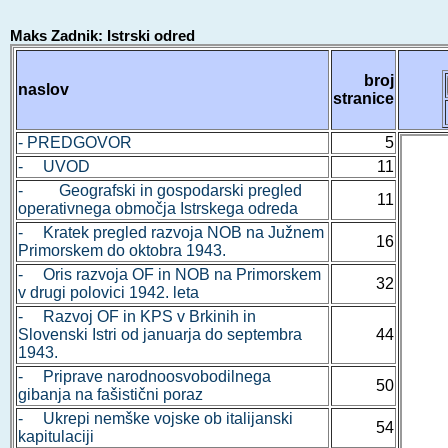
Maks Zadnik: Istrski odred
broj
naslov
stranice
- PREDGOVOR
5
- UVOD
11
- Geografski in gospodarski pregled
11
operativnega območja Istrskega odreda
- Kratek pregled razvoja NOB na Južnem
16
Primorskem do oktobra 1943.
- Oris razvoja OF in NOB na Primorskem
32
v drugi polovici 1942. leta
- Razvoj OF in KPS v Brkinih in
Slovenski Istri od januarja do septembra
44
1943.
- Priprave narodnoosvobodilnega
50
gibanja na fašistični poraz
- Ukrepi nemške vojske ob italijanski
54
kapitulaciji