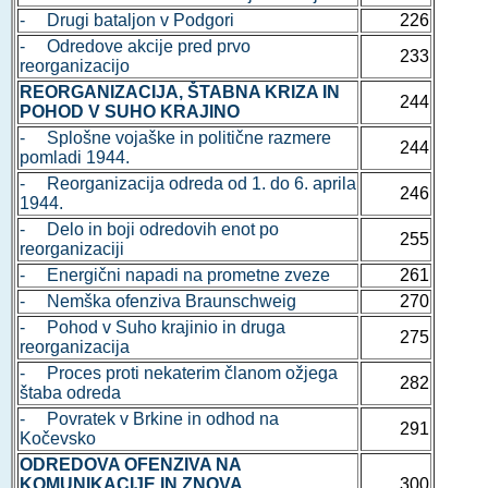
- Drugi bataljon v Podgori
226
- Odredove akcije pred prvo
233
reorganizacijo
REORGANIZACIJA, ŠTABNA KRIZA IN
244
POHOD V SUHO KRAJINO
- Splošne vojaške in politične razmere
244
pomladi 1944.
- Reorganizacija odreda od 1. do 6. aprila
246
1944.
- Delo in boji odredovih enot po
255
reorganizaciji
- Energični napadi na prometne zveze
261
- Nemška ofenziva Braunschweig
270
- Pohod v Suho krajinio in druga
275
reorganizacija
- Proces proti nekaterim članom ožjega
282
štaba odreda
- Povratek v Brkine in odhod na
291
Kočevsko
ODREDOVA OFENZIVA NA
KOMUNIKACIJE IN ZNOVA
300