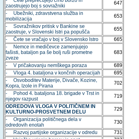
- Čete preprečujejo črno borzo in
647
zaostrujejo boj s sovražniki
- Ubežniki, zdravstvena služba in
653
mobilizacija
- Sovražnikov pritisk v Bankine se
655
zaostruje, v Slovenski Istri pa popušča
- Čete se vračajo v boj v Slovensko Istro
665
- Nemce in medičevce zamenjujejo
fašisti, bataljon pa še bolj ruši prometne
683
zveze
- V pričakovanju nemškega poraza
689
- Vloga 4. bataljona v končnih operacijah
695
- Osvoboditev Materije, Divače, Kozine,
702
Kopra, Izole in Pirana
- Pohod 4. bataljona 18. brigade v Trst in
719
njegov razpust
ODREDOVA VLOGA V POLITIČNEM IN
729
KULTURNO-PROSVETNEM DELU
- Organizacija političnega dela v
730
odredovih enotah
- Razvoj partijske organizacije v odredu
731