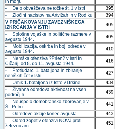
in morju
- Delo obveščevalne točke št. 1 v Istri
395
- Zločini nacistov na Artvižah in v Rodiku
394
V PRIČAKOVANJU ZAVEZNIŠKEGA
405
IZKRCANJA V ISTRI
- Splošne vojaške in politične razmere v
405
avgustu 1944.
- Mobilizacija, oskrba in boji odreda v
410
avgustu 1944.
- Nemška ofenziva ?Prien? v Istri in
416
Čičariji od 8. do 11. avgusta 1944.
- Protiudarci 1. bataljona in zbiranje
427
nemških čet v Istri
- Umik 1. bataljona iz Istre v Brkine
434
- Živahna odredova aktivnost na vseh
439
področjih
- Neuspelo domobransko zborovanje v
441
Št. Petru
- Odredove akcije konec avgusta
443
- Odred zopet v ofenzivi NOVJ proti
451
železnicam