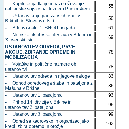
- Kapitulacija Italije in razoroževanje
55
italijanske vojske na Južnem Primorskem
- Ustanavljanje partizanskih enot v
58
Brkinih in Slovenski Istri
- Brkinska ali 11. SNOU brigada
61
- Nemška oktobrska ofenziva v Brkinih in
69
Slovenski Istri
USTANOVITEV ODREDA, PRVE
AKCIJE, ZBIRANJE OPREME IN
78
MOBILIZACIJA
- Vojaške in politične razmere ob
78
ustanovitvi
- Ustanovitev odreda in njegove naloge
83
- Odhod odredovega štaba in bataljona z
86
Mašuna v Brkine
- Ustanovitev 1. bataljona
93
- Prihod 14. divizije v Brkine in
96
ustanovitev 2. bataljona
- Ustanovitev 3. bataljona
99
- Odred se kadrovsko in organizacijsko
102
krepi, zbira opremo in orožje