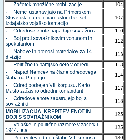
- Začetek množične mobilizacije
104
- Nemci ustanavljajo na Primorskem
Slovenski narodni varnostni zbor kot
107
izdajalsko vojaško formacijo
- Odredove enote napadajo sovražnika
110
- Boj proti sovražnikovim vohunom in
112
špekulantom
- Nabave in prenosi materialov za 14.
113
divizijo
- Politično in partijsko delo v odredu
113
- Napad Nemcev na člane odredovega
114
štaba na Pregarju
- Odred podrejen VII. korpusu. Karlo
117
Maslo začasno odredni komandant
- Odredove enote zaostrujejo boj s
118
sovražniki
MOBILIZACIJA, KREPITEV ENOT IN
125
BOJI S SOVRAŽNIKOM
- Vojaške in politične razmere v začetku
125
1944. leta
- Podreditev odreda štabu VII. korpusa
130