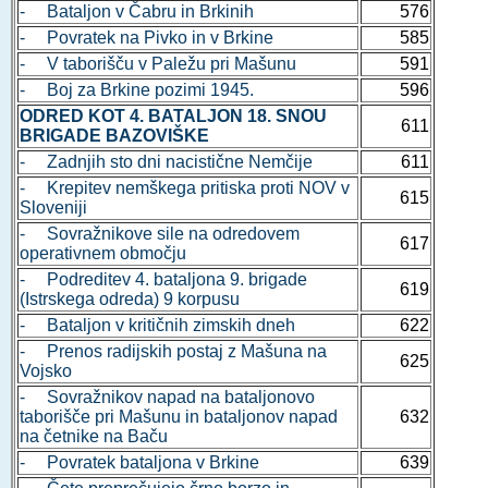
- Bataljon v Čabru in Brkinih
576
- Povratek na Pivko in v Brkine
585
- V taborišču v Paležu pri Mašunu
591
- Boj za Brkine pozimi 1945.
596
ODRED KOT 4. BATALJON 18. SNOU
611
BRIGADE BAZOVIŠKE
- Zadnjih sto dni nacistične Nemčije
611
- Krepitev nemškega pritiska proti NOV v
615
Sloveniji
- Sovražnikove sile na odredovem
617
operativnem območju
- Podreditev 4. bataljona 9. brigade
619
(Istrskega odreda) 9 korpusu
- Bataljon v kritičnih zimskih dneh
622
- Prenos radijskih postaj z Mašuna na
625
Vojsko
- Sovražnikov napad na bataljonovo
taborišče pri Mašunu in bataljonov napad
632
na četnike na Baču
- Povratek bataljona v Brkine
639