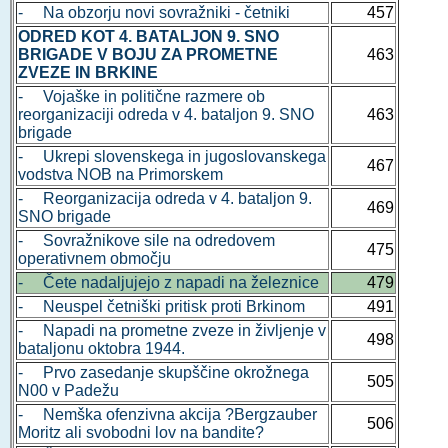
- Na obzorju novi sovražniki - četniki
457
ODRED KOT 4. BATALJON 9. SNO
BRIGADE V BOJU ZA PROMETNE
463
ZVEZE IN BRKINE
- Vojaške in politične razmere ob
reorganizaciji odreda v 4. bataljon 9. SNO
463
brigade
- Ukrepi slovenskega in jugoslovanskega
467
vodstva NOB na Primorskem
- Reorganizacija odreda v 4. bataljon 9.
469
SNO brigade
- Sovražnikove sile na odredovem
475
operativnem območju
- Čete nadaljujejo z napadi na železnice
479
- Neuspel četniški pritisk proti Brkinom
491
- Napadi na prometne zveze in življenje v
498
bataljonu oktobra 1944.
- Prvo zasedanje skupščine okrožnega
505
N00 v Padežu
- Nemška ofenzivna akcija ?Bergzauber
506
Moritz ali svobodni lov na bandite?