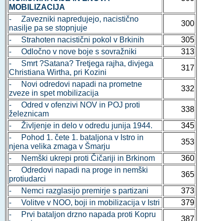
MOBILIZACIJA
- Zavezniki napredujejo, nacistično
300
nasilje pa se stopnjuje
- Strahoten nacistični pokol v Brkinih
305
- Odločno v nove boje s sovražniki
313
- Smrt ?Satana? Tretjega rajha, divjega
317
Christiana Wirtha, pri Kozini
- Novi odredovi napadi na prometne
332
zveze in spet mobilizacija
- Odred v ofenzivi NOV in POJ proti
338
železnicam
- Življenje in delo v odredu junija 1944.
345
- Pohod 1. čete 1. bataljona v Istro in
353
njena velika zmaga v Šmarju
- Nemški ukrepi proti Čičariji in Brkinom
360
- Odredovi napadi na proge in nemški
365
protiudarci
- Nemci razglasijo premirje s partizani
373
- Volitve v NOO, boji in mobilizacija v Istri
379
- Prvi bataljon drzno napada proti Kopru
387