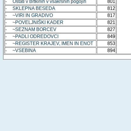
- Ostati v Brtkinih v vsakršnih pogojih
801
- SKLEPNA BESEDA
812
- ~VIRI IN GRADIVO
817
- ~POVELJNIŠKI KADER
821
- ~SEZNAM BORCEV
827
- ~PADLI ODREDOVCI
849
- ~REGISTER KRAJEV, IMEN IN ENOT
853
- ~VSEBINA
894