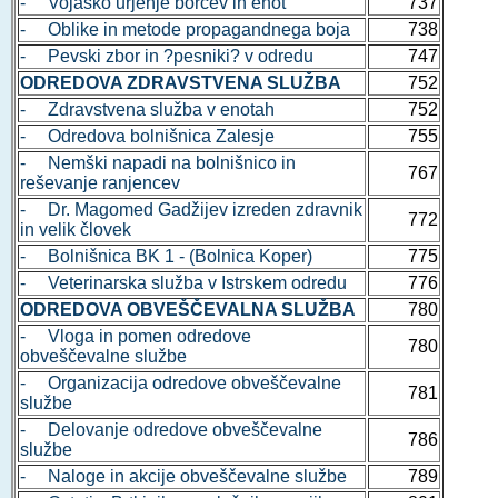
- Vojaško urjenje borcev in enot
737
- Oblike in metode propagandnega boja
738
- Pevski zbor in ?pesniki? v odredu
747
ODREDOVA ZDRAVSTVENA SLUŽBA
752
- Zdravstvena služba v enotah
752
- Odredova bolnišnica Zalesje
755
- Nemški napadi na bolnišnico in
767
reševanje ranjencev
- Dr. Magomed Gadžijev izreden zdravnik
772
in velik človek
- Bolnišnica BK 1 - (Bolnica Koper)
775
- Veterinarska služba v Istrskem odredu
776
ODREDOVA OBVEŠČEVALNA SLUŽBA
780
- Vloga in pomen odredove
780
obveščevalne službe
- Organizacija odredove obveščevalne
781
službe
- Delovanje odredove obveščevalne
786
službe
- Naloge in akcije obveščevalne službe
789