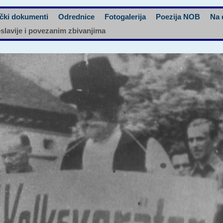
čki dokumenti
Odrednice
Fotogalerija
Poezija NOB
Na 
oslavije i povezanim zbivanjima