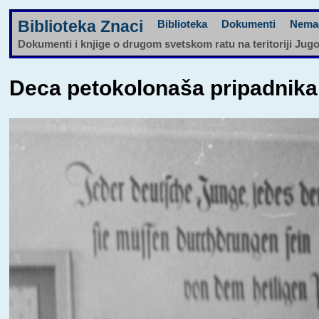
Biblioteka Znaci
Biblioteka
Dokumenti
Nema
Dokumenti i knjige o drugom svetskom ratu na teritoriji Jug
Deca petokolonaša pripadnik