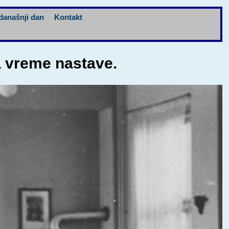
današnji dan
Kontakt
a vreme nastave.