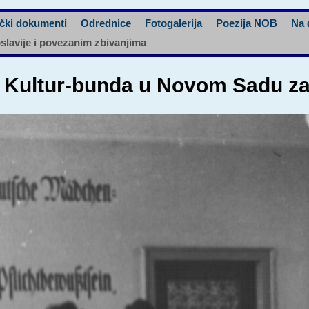
čki dokumenti
Odrednice
Fotogalerija
Poezija NOB
Na 
oslavije i povezanim zbivanjima
a Kultur-bunda u Novom Sadu z