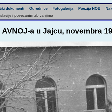
čki dokumenti
Odrednice
Fotogalerija
Poezija NOB
Na 
oslavije i povezanim zbivanjima
u AVNOJ-a u Jajcu, novembra 1