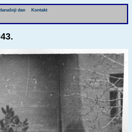
današnji dan
Kontakt
943.