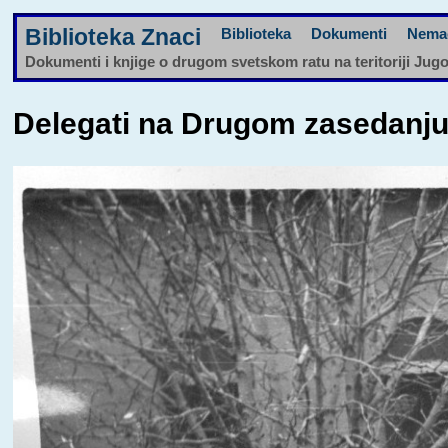
Biblioteka Znaci
Biblioteka
Dokumenti
Nema
Dokumenti i knjige o drugom svetskom ratu na teritoriji Jug
Delegati na Drugom zasedanj