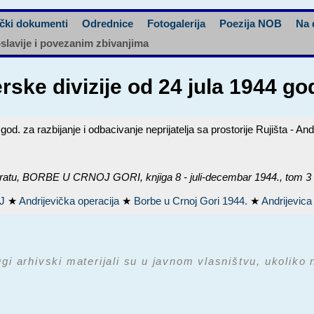
čki dokumenti
Odrednice
Fotogalerija
Poezija NOB
Na 
oslavije i povezanim zbivanjima
ske divizije od 24 jula 1944 go
od. za razbijanje i odbacivanje neprijatelja sa prostorije Rujišta - And
ratu,
BORBE U CRNOJ GORI, knjiga 8 - juli-decembar 1944.
, tom 3
VJ
★
Andrijevička operacija
★
Borbe u Crnoj Gori 1944.
★
Andrijevic
ugi arhivski materijali su u javnom vlasništvu, ukoliko