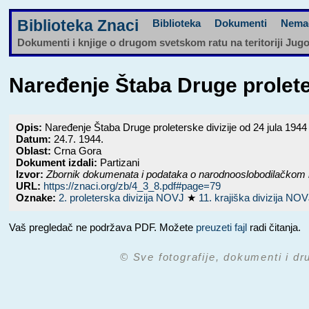
Biblioteka Znaci
Biblioteka
Dokumenti
Nema
Dokumenti i knjige o drugom svetskom ratu na teritoriji Jug
Naređenje Štaba Druge proleter
Opis:
Naređenje Štaba Druge proleterske divizije od 24 jula 1944 g
Datum:
24.7. 1944.
Oblast:
Crna Gora
Dokument izdali:
Partizani
Izvor:
Zbornik dokumenata i podataka o narodnooslobodilačkom 
URL:
https://znaci.org/zb/4_3_8.pdf#page=79
Oznake:
2. proleterska divizija NOVJ
★
11. krajiška divizija NO
Vaš pregledač ne podržava PDF. Možete
preuzeti fajl
radi čitanja.
© Sve fotografije, dokumenti i dr