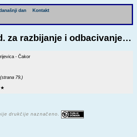
današnji dan
Kontakt
d. za razbijanje i odbacivanje…
rijevica - Čakor
 (strana 79.)
a
★
 nije drukčije naznačeno.