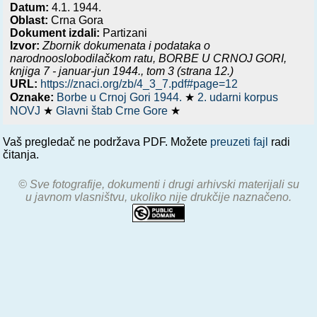
Datum:
4.1. 1944.
Oblast:
Crna Gora
Dokument izdali:
Partizani
Izvor:
Zbornik dokumenata i podataka o
narodnooslobodilačkom ratu,
BORBE U CRNOJ GORI,
knjiga 7 - januar-jun 1944.
, tom 3 (strana 12.)
URL:
https://znaci.org/zb/4_3_7.pdf#page=12
Oznake:
Borbe u Crnoj Gori 1944.
★
2. udarni korpus
NOVJ
★
Glavni štab Crne Gore
★
Vaš pregledač ne podržava PDF. Možete
preuzeti fajl
radi
čitanja.
© Sve fotografije, dokumenti i drugi arhivski materijali su
u javnom vlasništvu, ukoliko nije drukčije naznačeno.