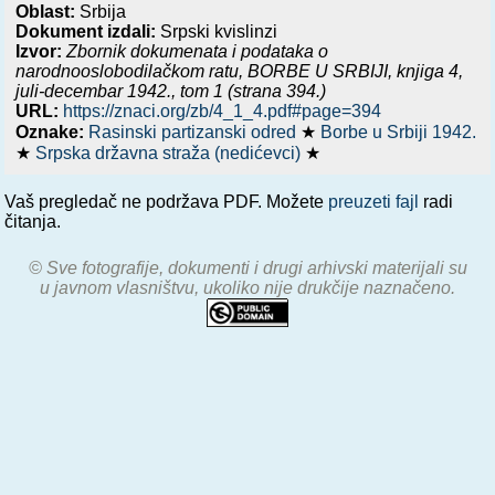
Oblast:
Srbija
Dokument izdali:
Srpski kvislinzi
Izvor:
Zbornik dokumenata i podataka o
narodnooslobodilačkom ratu,
BORBE U SRBIJI, knjiga 4,
juli-decembar 1942.
, tom 1 (strana 394.)
URL:
https://znaci.org/zb/4_1_4.pdf#page=394
Oznake:
Rasinski partizanski odred
★
Borbe u Srbiji 1942.
★
Srpska državna straža (nedićevci)
★
Vaš pregledač ne podržava PDF. Možete
preuzeti fajl
radi
čitanja.
© Sve fotografije, dokumenti i drugi arhivski materijali su
u javnom vlasništvu, ukoliko nije drukčije naznačeno.