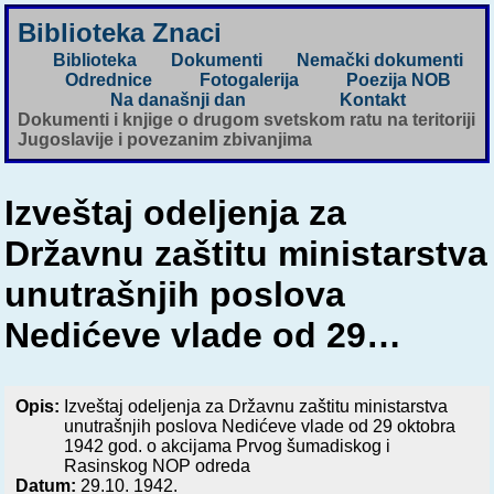
Biblioteka Znaci
Biblioteka
Dokumenti
Nemački dokumenti
Odrednice
Fotogalerija
Poezija NOB
Na današnji dan
Kontakt
Dokumenti i knjige o drugom svetskom ratu na teritoriji
Jugoslavije i povezanim zbivanjima
Izveštaj odeljenja za
Državnu zaštitu ministarstva
unutrašnjih poslova
Nedićeve vlade od 29…
Opis:
Izveštaj odeljenja za Državnu zaštitu ministarstva
unutrašnjih poslova Nedićeve vlade od 29 oktobra
1942 god. o akcijama Prvog šumadiskog i
Rasinskog NOP odreda
Datum:
29.10. 1942.