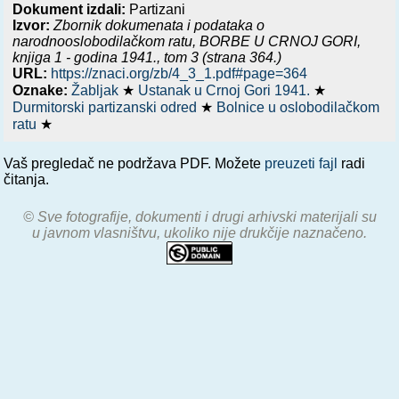
Dokument izdali:
Partizani
Izvor:
Zbornik dokumenata i podataka o
narodnooslobodilačkom ratu,
BORBE U CRNOJ GORI,
knjiga 1 - godina 1941.
, tom 3 (strana 364.)
URL:
https://znaci.org/zb/4_3_1.pdf#page=364
Oznake:
Žabljak
★
Ustanak u Crnoj Gori 1941.
★
Durmitorski partizanski odred
★
Bolnice u oslobodilačkom
ratu
★
Vaš pregledač ne podržava PDF. Možete
preuzeti fajl
radi
čitanja.
© Sve fotografije, dokumenti i drugi arhivski materijali su
u javnom vlasništvu, ukoliko nije drukčije naznačeno.