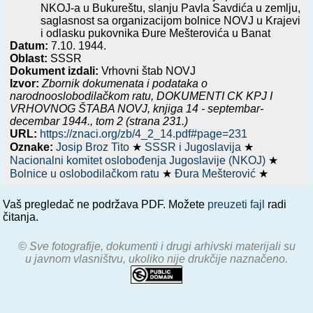
NKOJ-a u Bukureštu, slanju Pavla Savdića u zemlju,
saglasnost sa organizacijom bolnice NOVJ u Krajevi
i odlasku pukovnika Đure Mešterovića u Banat
Datum:
7.10. 1944.
Oblast:
SSSR
Dokument izdali:
Vrhovni štab NOVJ
Izvor:
Zbornik dokumenata i podataka o
narodnooslobodilačkom ratu,
DOKUMENTI CK KPJ I
VRHOVNOG ŠTABA NOVJ, knjiga 14 - septembar-
decembar 1944.
, tom 2 (strana 231.)
URL:
https://znaci.org/zb/4_2_14.pdf#page=231
Oznake:
Josip Broz Tito
★
SSSR i Jugoslavija
★
Nacionalni komitet oslobođenja Jugoslavije (NKOJ)
★
Bolnice u oslobodilačkom ratu
★
Đura Mešterović
★
Vaš pregledač ne podržava PDF. Možete
preuzeti fajl
radi
čitanja.
© Sve fotografije, dokumenti i drugi arhivski materijali su
u javnom vlasništvu, ukoliko nije drukčije naznačeno.