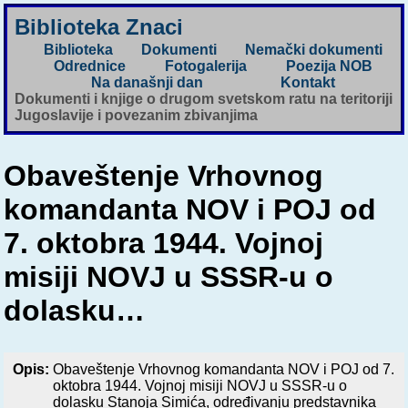
Biblioteka Znaci
Biblioteka
Dokumenti
Nemački dokumenti
Odrednice
Fotogalerija
Poezija NOB
Na današnji dan
Kontakt
Dokumenti i knjige o drugom svetskom ratu na teritoriji
Jugoslavije i povezanim zbivanjima
Obaveštenje Vrhovnog
komandanta NOV i POJ od
7. oktobra 1944. Vojnoj
misiji NOVJ u SSSR-u o
dolasku…
Opis:
Obaveštenje Vrhovnog komandanta NOV i POJ od 7.
oktobra 1944. Vojnoj misiji NOVJ u SSSR-u o
dolasku Stanoja Simića, određivanju predstavnika