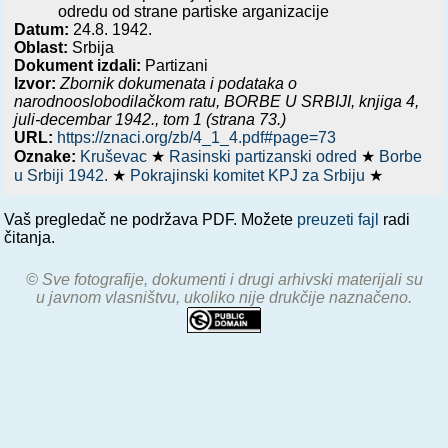
odredu od strane partiske arganizacije
Datum:
24.8. 1942.
Oblast:
Srbija
Dokument izdali:
Partizani
Izvor:
Zbornik dokumenata i podataka o
narodnooslobodilačkom ratu,
BORBE U SRBIJI, knjiga 4,
juli-decembar 1942.
, tom 1 (strana 73.)
URL:
https://znaci.org/zb/4_1_4.pdf#page=73
Oznake:
Kruševac
★
Rasinski partizanski odred
★
Borbe
u Srbiji 1942.
★
Pokrajinski komitet KPJ za Srbiju
★
Vaš pregledač ne podržava PDF. Možete
preuzeti fajl
radi
čitanja.
© Sve fotografije, dokumenti i drugi arhivski materijali su
u javnom vlasništvu, ukoliko nije drukčije naznačeno.