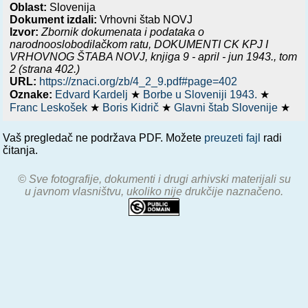
Oblast:
Slovenija
Dokument izdali:
Vrhovni štab NOVJ
Izvor:
Zbornik dokumenata i podataka o
narodnooslobodilačkom ratu,
DOKUMENTI CK KPJ I
VRHOVNOG ŠTABA NOVJ, knjiga 9 - april - jun 1943.
, tom
2 (strana 402.)
URL:
https://znaci.org/zb/4_2_9.pdf#page=402
Oznake:
Edvard Kardelj
★
Borbe u Sloveniji 1943.
★
Franc Leskošek
★
Boris Kidrič
★
Glavni štab Slovenije
★
Vaš pregledač ne podržava PDF. Možete
preuzeti fajl
radi
čitanja.
© Sve fotografije, dokumenti i drugi arhivski materijali su
u javnom vlasništvu, ukoliko nije drukčije naznačeno.