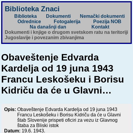
Biblioteka Znaci
Biblioteka
Dokumenti
Nemački dokumenti
Odrednice
Fotogalerija
Poezija NOB
Na današnji dan
Kontakt
Dokumenti i knjige o drugom svetskom ratu na teritoriji
Jugoslavije i povezanim zbivanjima
Obaveštenje Edvarda
Kardelja od 19 juna 1943
Francu Leskošeku i Borisu
Kidriču da će u Glavni…
Opis:
Obaveštenje Edvarda Kardelja od 19 juna 1943
Francu Leskošeku i Borisu Kidriču da će u Glavni
štab Slovenije prispeti oficiri za vezu iz Glavnog
štaba za Bliski istok
Datum:
19.6. 1943.