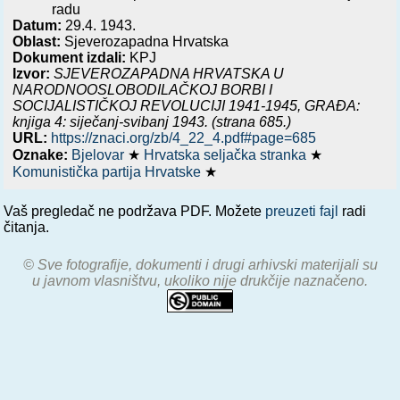
radu
Datum:
29.4. 1943.
Oblast:
Sjeverozapadna Hrvatska
Dokument izdali:
KPJ
Izvor:
SJEVEROZAPADNA HRVATSKA U
NARODNOOSLOBODILAČKOJ BORBI I
SOCIJALISTIČKOJ REVOLUCIJI 1941-1945, GRAĐA:
knjiga 4: siječanj-svibanj 1943.
(strana 685.)
URL:
https://znaci.org/zb/4_22_4.pdf#page=685
Oznake:
Bjelovar
★
Hrvatska seljačka stranka
★
Komunistička partija Hrvatske
★
Vaš pregledač ne podržava PDF. Možete
preuzeti fajl
radi
čitanja.
© Sve fotografije, dokumenti i drugi arhivski materijali su
u javnom vlasništvu, ukoliko nije drukčije naznačeno.