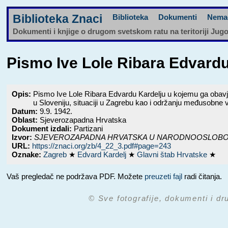
Biblioteka Znaci
Biblioteka
Dokumenti
Nema
Dokumenti i knjige o drugom svetskom ratu na teritoriji Jug
Pismo Ive Lole Ribara Edvard
Opis:
Pismo Ive Lole Ribara Edvardu Kardelju u kojemu ga oba
u Sloveniju, situaciji u Zagrebu kao i održanju međusobn
Datum:
9.9. 1942.
Oblast:
Sjeverozapadna Hrvatska
Dokument izdali:
Partizani
Izvor:
SJEVEROZAPADNA HRVATSKA U NARODNOOSLOBODILAČKO
URL:
https://znaci.org/zb/4_22_3.pdf#page=243
Oznake:
Zagreb
★
Edvard Kardelj
★
Glavni štab Hrvatske
★
Vaš pregledač ne podržava PDF. Možete
preuzeti fajl
radi čitanja.
© Sve fotografije, dokumenti i dr