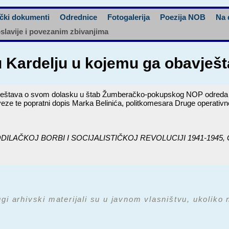
čki dokumenti
Odrednice
Fotogalerija
Poezija NOB
Na 
oslavije i povezanim zbivanjima
u Kardelju u kojemu ga obavješ
vještava o svom dolasku u štab Žumberačko-pokupskog NOP odreda 
e veze te popratni dopis Marka Belinića, politkomesara Druge operat
J BORBI I SOCIJALISTIČKOJ REVOLUCIJI 1941-1945, GRAĐA:
ugi arhivski materijali su u javnom vlasništvu, ukoliko