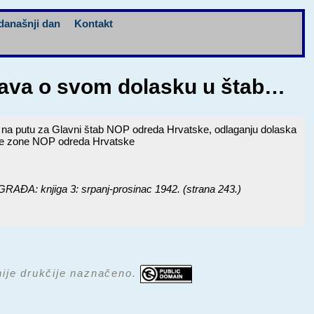
današnji dan
Kontakt
tava o svom dolasku u štab…
na putu za Glavni štab NOP odreda Hrvatske, odlaganju dolaska
ivne zone NOP odreda Hrvatske
 knjiga 3: srpanj-prosinac 1942.
(strana 243.)
 nije drukčije naznačeno.