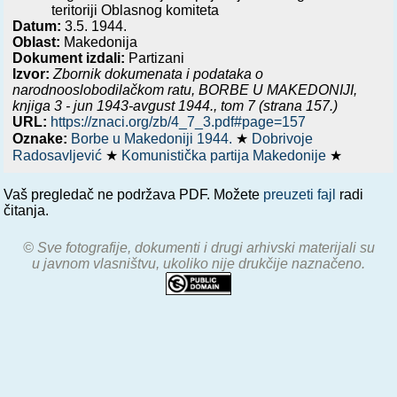
teritoriji Oblasnog komiteta
Datum:
3.5. 1944.
Oblast:
Makedonija
Dokument izdali:
Partizani
Izvor:
Zbornik dokumenata i podataka o
narodnooslobodilačkom ratu,
BORBE U MAKEDONIJI,
knjiga 3 - jun 1943-avgust 1944.
, tom 7 (strana 157.)
URL:
https://znaci.org/zb/4_7_3.pdf#page=157
Oznake:
Borbe u Makedoniji 1944.
★
Dobrivoje
Radosavljević
★
Komunistička partija Makedonije
★
Vaš pregledač ne podržava PDF. Možete
preuzeti fajl
radi
čitanja.
© Sve fotografije, dokumenti i drugi arhivski materijali su
u javnom vlasništvu, ukoliko nije drukčije naznačeno.