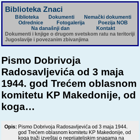
Biblioteka Znaci
Biblioteka
Dokumenti
Nemački dokumenti
Odrednice
Fotogalerija
Poezija NOB
Na današnji dan
Kontakt
Dokumenti i knjige o drugom svetskom ratu na teritoriji
Jugoslavije i povezanim zbivanjima
Pismo Dobrivoja
Radosavljevića od 3 maja
1944. god Trećem oblasnom
komitetu KP Makedonije, od
koga…
Opis:
Pismo Dobrivoja Radosavljevića od 3 maja 1944.
god Trećem oblasnom komitetu KP Makedonije, od
koga traži izveštaj o neprijateljskim snagama na