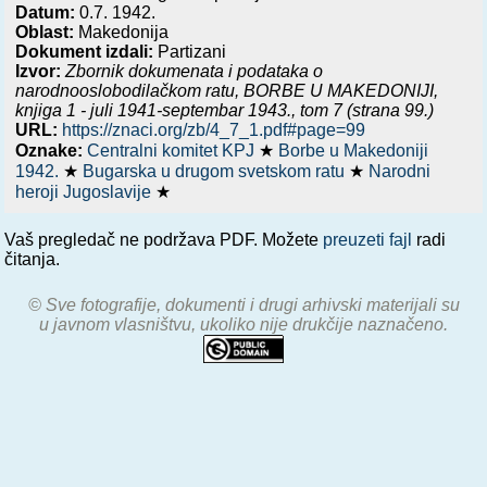
Datum:
0.7. 1942.
Oblast:
Makedonija
Dokument izdali:
Partizani
Izvor:
Zbornik dokumenata i podataka o
narodnooslobodilačkom ratu,
BORBE U MAKEDONIJI,
knjiga 1 - juli 1941-septembar 1943.
, tom 7 (strana 99.)
URL:
https://znaci.org/zb/4_7_1.pdf#page=99
Oznake:
Centralni komitet KPJ
★
Borbe u Makedoniji
1942.
★
Bugarska u drugom svetskom ratu
★
Narodni
heroji Jugoslavije
★
Vaš pregledač ne podržava PDF. Možete
preuzeti fajl
radi
čitanja.
© Sve fotografije, dokumenti i drugi arhivski materijali su
u javnom vlasništvu, ukoliko nije drukčije naznačeno.