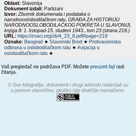
Oblast:
Slavonija
Dokument izdali:
Partizani
Izvor:
Zbornik dokumenata i podataka o
narodnooslobodilačkom ratu,
GRAĐA ZA HISTORIJU
NARODNOOSLOBODILAČKOG POKRETA U SLAVONIJI,
knjiga 8: 1. listopad-15. studeni 1943.
, tom 23 (strana 219.)
URL:
https://znaci.org/zb/4_23_8.pdf#page=219
Oznake:
Beograd
★
Slavonski Brod
★
Protivavionska
odbrana u oslobodilačkom ratu
★
Avijacija u
oslobodilačkom ratu
★
Vaš pregledač ne podržava PDF. Možete
preuzeti fajl
radi
čitanja.
© Sve fotografije, dokumenti i drugi arhivski materijali su
u javnom vlasništvu, ukoliko nije drukčije naznačeno.