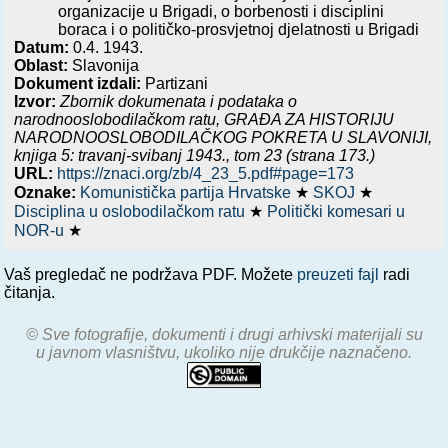
organizacije u Brigadi, o borbenosti i disciplini
boraca i o političko-prosvjetnoj djelatnosti u Brigadi
Datum:
0.4. 1943.
Oblast:
Slavonija
Dokument izdali:
Partizani
Izvor:
Zbornik dokumenata i podataka o
narodnooslobodilačkom ratu,
GRAĐA ZA HISTORIJU
NARODNOOSLOBODILAČKOG POKRETA U SLAVONIJI,
knjiga 5: travanj-svibanj 1943.
, tom 23 (strana 173.)
URL:
https://znaci.org/zb/4_23_5.pdf#page=173
Oznake:
Komunistička partija Hrvatske
★
SKOJ
★
Disciplina u oslobodilačkom ratu
★
Politički komesari u
NOR-u
★
Vaš pregledač ne podržava PDF. Možete
preuzeti fajl
radi
čitanja.
© Sve fotografije, dokumenti i drugi arhivski materijali su
u javnom vlasništvu, ukoliko nije drukčije naznačeno.