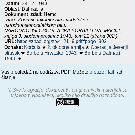
Datum:
24.12. 1943.
Oblast:
Dalmacija
Dokument izdali:
Nemci
Izvor:
Zbornik dokumenata i podataka o
narodnooslobodilačkom ratu,
NARODNOOSLOBODILAČKA BORBA U DALMACIJI,
knjiga 9: studeni-prosinac 1943.
, tom 21 (strana 902.)
URL:
https://znaci.org/zb/4_21_9.pdf#page=902
Oznake:
Korčula
★
2. oklopna armija
★
Operacija Jesenji
pljusak
★
Borbe u Hrvatskoj 1943.
★
Borbe u Dalmaciji
1943.
★
Vaš pregledač ne podržava PDF. Možete
preuzeti fajl
radi
čitanja.
© Sve fotografije, dokumenti i drugi arhivski materijali su
u javnom vlasništvu, ukoliko nije drukčije naznačeno.