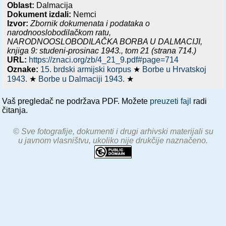
Oblast:
Dalmacija
Dokument izdali:
Nemci
Izvor:
Zbornik dokumenata i podataka o
narodnooslobodilačkom ratu,
NARODNOOSLOBODILAČKA BORBA U DALMACIJI,
knjiga 9: studeni-prosinac 1943.
, tom 21 (strana 714.)
URL:
https://znaci.org/zb/4_21_9.pdf#page=714
Oznake:
15. brdski armijski korpus
★
Borbe u Hrvatskoj
1943.
★
Borbe u Dalmaciji 1943.
★
Vaš pregledač ne podržava PDF. Možete
preuzeti fajl
radi
čitanja.
© Sve fotografije, dokumenti i drugi arhivski materijali su
u javnom vlasništvu, ukoliko nije drukčije naznačeno.