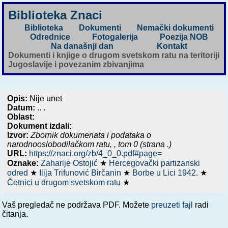
Biblioteka Znaci
Biblioteka
Dokumenti
Nemački dokumenti
Odrednice
Fotogalerija
Poezija NOB
Na današnji dan
Kontakt
Dokumenti i knjige o drugom svetskom ratu na teritoriji
Jugoslavije i povezanim zbivanjima
Opis:
Nije unet
Datum:
.. .
Oblast:
Dokument izdali:
Izvor:
Zbornik dokumenata i podataka o
narodnooslobodilačkom ratu,
, tom 0 (strana .)
URL:
https://znaci.org/zb/4_0_0.pdf#page=
Oznake:
Zaharije Ostojić
★
Hercegovački partizanski
odred
★
Ilija Trifunović Birčanin
★
Borbe u Lici 1942.
★
Četnici u drugom svetskom ratu
★
Vaš pregledač ne podržava PDF. Možete
preuzeti fajl
radi
čitanja.