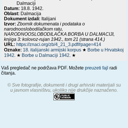
Dalmaciji
Datum:
18.8. 1942.
Oblast:
Dalmacija
Dokument izdali:
Italijani
Izvor:
Zbornik dokumenata i podataka o
narodnooslobodilačkom ratu,
NARODNOOSLOBODILAČKA BORBA U DALMACIJI,
knjiga 3: kolovoz-rujan 1942.
, tom 21 (strana 414.)
URL:
https://znaci.org/zb/4_21_3.pdf#page=414
Oznake:
18. italijanski armijski korpus
★
Borbe u Hrvatskoj
1942.
★
Borbe u Dalmaciji 1942.
★
Vaš pregledač ne podržava PDF. Možete
preuzeti fajl
radi
čitanja.
© Sve fotografije, dokumenti i drugi arhivski materijali su
u javnom vlasništvu, ukoliko nije drukčije naznačeno.