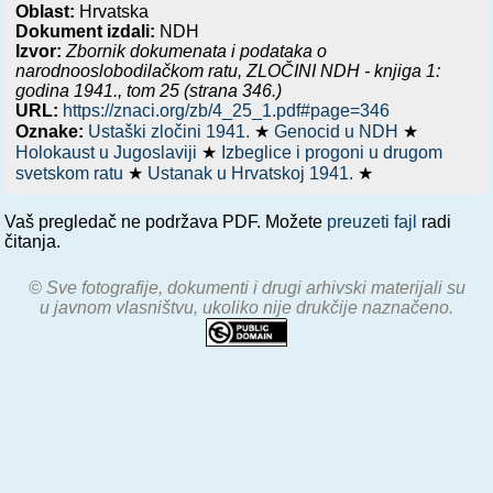
Oblast:
Hrvatska
Dokument izdali:
NDH
Izvor:
Zbornik dokumenata i podataka o
narodnooslobodilačkom ratu,
ZLOČINI NDH - knjiga 1:
godina 1941.
, tom 25 (strana 346.)
URL:
https://znaci.org/zb/4_25_1.pdf#page=346
Oznake:
Ustaški zločini 1941.
★
Genocid u NDH
★
Holokaust u Jugoslaviji
★
Izbeglice i progoni u drugom
svetskom ratu
★
Ustanak u Hrvatskoj 1941.
★
Vaš pregledač ne podržava PDF. Možete
preuzeti fajl
radi
čitanja.
© Sve fotografije, dokumenti i drugi arhivski materijali su
u javnom vlasništvu, ukoliko nije drukčije naznačeno.