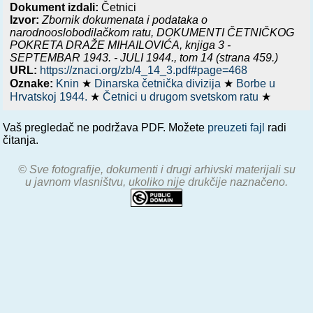
Dokument izdali:
Četnici
Izvor:
Zbornik dokumenata i podataka o
narodnooslobodilačkom ratu,
DOKUMENTI ČETNIČKOG
POKRETA DRAŽE MIHAILOVIĆA, knjiga 3 -
SEPTEMBAR 1943. - JULI 1944.
, tom 14 (strana 459.)
URL:
https://znaci.org/zb/4_14_3.pdf#page=468
Oznake:
Knin
★
Dinarska četnička divizija
★
Borbe u
Hrvatskoj 1944.
★
Četnici u drugom svetskom ratu
★
Vaš pregledač ne podržava PDF. Možete
preuzeti fajl
radi
čitanja.
© Sve fotografije, dokumenti i drugi arhivski materijali su
u javnom vlasništvu, ukoliko nije drukčije naznačeno.