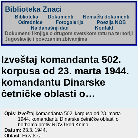
Biblioteka Znaci
Biblioteka
Dokumenti
Nemački dokumenti
Odrednice
Fotogalerija
Poezija NOB
Na današnji dan
Kontakt
Dokumenti i knjige o drugom svetskom ratu na teritoriji
Jugoslavije i povezanim zbivanjima
Izveštaj komandanta 502.
korpusa od 23. marta 1944.
komandantu Dinarske
četničke oblasti o…
Opis:
Izveštaj komandanta 502. korpusa od 23. marta
1944. komandantu Dinarske četničke oblasti o
borbama protiv NOVJ kod Knina
Datum:
23.3. 1944.
Oblast:
Hrvatska