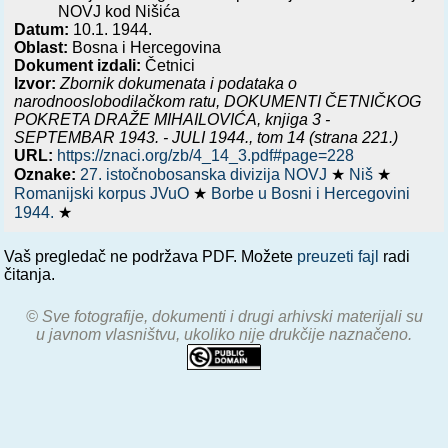
NOVJ kod Nišića
Datum:
10.1. 1944.
Oblast:
Bosna i Hercegovina
Dokument izdali:
Četnici
Izvor:
Zbornik dokumenata i podataka o
narodnooslobodilačkom ratu,
DOKUMENTI ČETNIČKOG
POKRETA DRAŽE MIHAILOVIĆA, knjiga 3 -
SEPTEMBAR 1943. - JULI 1944.
, tom 14 (strana 221.)
URL:
https://znaci.org/zb/4_14_3.pdf#page=228
Oznake:
27. istočnobosanska divizija NOVJ
★
Niš
★
Romanijski korpus JVuO
★
Borbe u Bosni i Hercegovini
1944.
★
Vaš pregledač ne podržava PDF. Možete
preuzeti fajl
radi
čitanja.
© Sve fotografije, dokumenti i drugi arhivski materijali su
u javnom vlasništvu, ukoliko nije drukčije naznačeno.