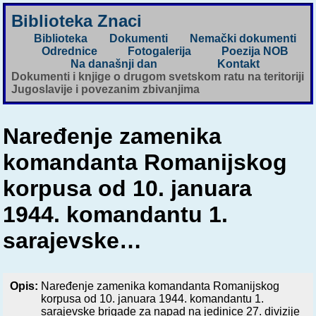
Biblioteka Znaci
Biblioteka
Dokumenti
Nemački dokumenti
Odrednice
Fotogalerija
Poezija NOB
Na današnji dan
Kontakt
Dokumenti i knjige o drugom svetskom ratu na teritoriji
Jugoslavije i povezanim zbivanjima
Naređenje zamenika
komandanta Romanijskog
korpusa od 10. januara
1944. komandantu 1.
sarajevske…
Opis:
Naređenje zamenika komandanta Romanijskog
korpusa od 10. januara 1944. komandantu 1.
sarajevske brigade za napad na jedinice 27. divizije