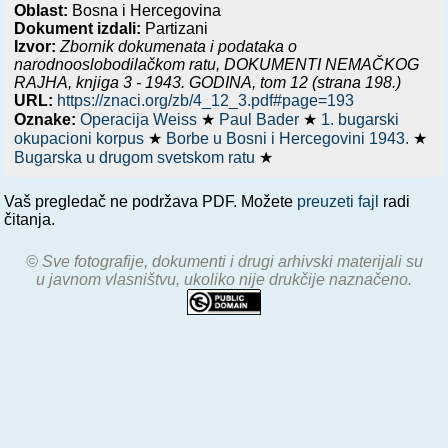
Oblast:
Bosna i Hercegovina
Dokument izdali:
Partizani
Izvor:
Zbornik dokumenata i podataka o
narodnooslobodilačkom ratu,
DOKUMENTI NEMAČKOG
RAJHA, knjiga 3 - 1943. GODINA
, tom 12 (strana 198.)
URL:
https://znaci.org/zb/4_12_3.pdf#page=193
Oznake:
Operacija Weiss
★
Paul Bader
★
1. bugarski
okupacioni korpus
★
Borbe u Bosni i Hercegovini 1943.
★
Bugarska u drugom svetskom ratu
★
Vaš pregledač ne podržava PDF. Možete
preuzeti fajl
radi
čitanja.
© Sve fotografije, dokumenti i drugi arhivski materijali su
u javnom vlasništvu, ukoliko nije drukčije naznačeno.