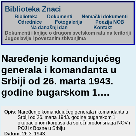
Biblioteka Znaci
Biblioteka
Dokumenti
Nemački dokumenti
Odrednice
Fotogalerija
Poezija NOB
Na današnji dan
Kontakt
Dokumenti i knjige o drugom svetskom ratu na teritoriji
Jugoslavije i povezanim zbivanjima
Naređenje komandujućeg
generala i komandanta u
Srbiji od 26. marta 1943.
godine bugarskom 1.…
Opis:
Naređenje komandujućeg generala i komandanta u
Srbiji od 26. marta 1943. godine bugarskom 1.
okupacionom korpusu da spreči prodor snaga NOV i
POJ iz Bosne u Srbiju
Datum:
26.3. 1943.