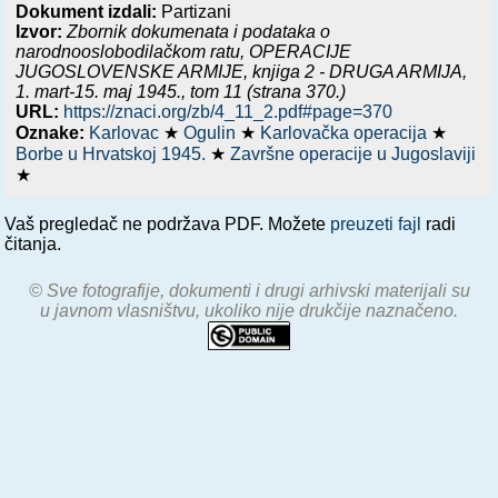
Dokument izdali:
Partizani
Izvor:
Zbornik dokumenata i podataka o
narodnooslobodilačkom ratu,
OPERACIJE
JUGOSLOVENSKE ARMIJE, knjiga 2 - DRUGA ARMIJA,
1. mart-15. maj 1945.
, tom 11 (strana 370.)
URL:
https://znaci.org/zb/4_11_2.pdf#page=370
Oznake:
Karlovac
★
Ogulin
★
Karlovačka operacija
★
Borbe u Hrvatskoj 1945.
★
Završne operacije u Jugoslaviji
★
Vaš pregledač ne podržava PDF. Možete
preuzeti fajl
radi
čitanja.
© Sve fotografije, dokumenti i drugi arhivski materijali su
u javnom vlasništvu, ukoliko nije drukčije naznačeno.