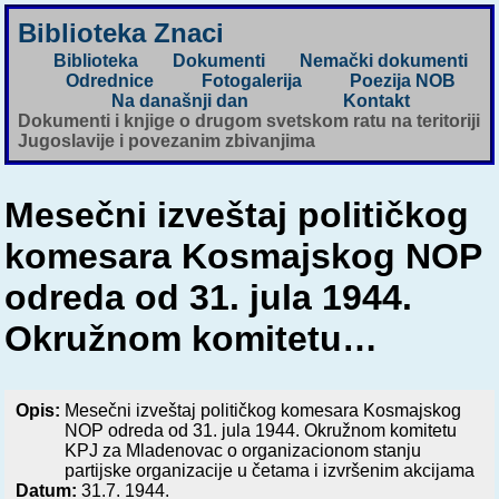
Biblioteka Znaci
Biblioteka
Dokumenti
Nemački dokumenti
Odrednice
Fotogalerija
Poezija NOB
Na današnji dan
Kontakt
Dokumenti i knjige o drugom svetskom ratu na teritoriji
Jugoslavije i povezanim zbivanjima
Mesečni izveštaj političkog
komesara Kosmajskog NOP
odreda od 31. jula 1944.
Okružnom komitetu…
Opis:
Mesečni izveštaj političkog komesara Kosmajskog
NOP odreda od 31. jula 1944. Okružnom komitetu
KPJ za Mladenovac o organizacionom stanju
partijske organizacije u četama i izvršenim akcijama
Datum:
31.7. 1944.