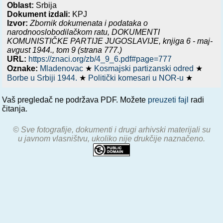
Oblast:
Srbija
Dokument izdali:
KPJ
Izvor:
Zbornik dokumenata i podataka o
narodnooslobodilačkom ratu,
DOKUMENTI
KOMUNISTIČKE PARTIJE JUGOSLAVIJE, knjiga 6 - maj-
avgust 1944.
, tom 9 (strana 777.)
URL:
https://znaci.org/zb/4_9_6.pdf#page=777
Oznake:
Mladenovac
★
Kosmajski partizanski odred
★
Borbe u Srbiji 1944.
★
Politički komesari u NOR-u
★
Vaš pregledač ne podržava PDF. Možete
preuzeti fajl
radi
čitanja.
© Sve fotografije, dokumenti i drugi arhivski materijali su
u javnom vlasništvu, ukoliko nije drukčije naznačeno.