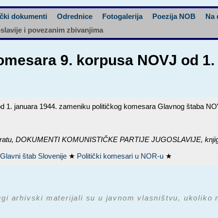
čki dokumenti
Odrednice
Fotogalerija
Poezija NOB
Na 
oslavije i povezanim zbivanjima
komesara 9. korpusa NOVJ od 1.
 1. januara 1944. zameniku političkog komesara Glavnog štaba NOV i 
ratu,
DOKUMENTI KOMUNISTIČKE PARTIJE JUGOSLAVIJE, knjiga 5 
★
Glavni štab Slovenije
★
Politički komesari u NOR-u
★
ugi arhivski materijali su u javnom vlasništvu, ukoliko