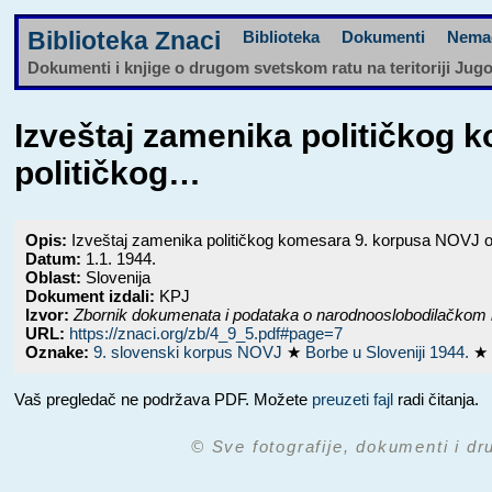
Biblioteka Znaci
Biblioteka
Dokumenti
Nema
Dokumenti i knjige o drugom svetskom ratu na teritoriji Jug
Izveštaj zamenika političkog 
političkog…
Opis:
Izveštaj zamenika političkog komesara 9. korpusa NOVJ od
Datum:
1.1. 1944.
Oblast:
Slovenija
Dokument izdali:
KPJ
Izvor:
Zbornik dokumenata i podataka o narodnooslobodilačkom 
URL:
https://znaci.org/zb/4_9_5.pdf#page=7
Oznake:
9. slovenski korpus NOVJ
★
Borbe u Sloveniji 1944.
Vaš pregledač ne podržava PDF. Možete
preuzeti fajl
radi čitanja.
© Sve fotografije, dokumenti i dr