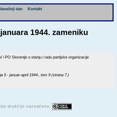
današnji dan
Kontakt
 januara 1944. zameniku
PO Slovenije o stanju i radu partijske organizacije
- januar-april 1944.
, tom 9 (strana 7.)
 nije drukčije naznačeno.