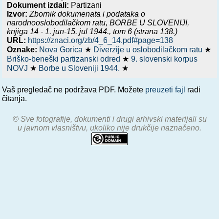
Dokument izdali:
Partizani
Izvor:
Zbornik dokumenata i podataka o
narodnooslobodilačkom ratu,
BORBE U SLOVENIJI,
knjiga 14 - 1. jun-15. jul 1944.
, tom 6 (strana 138.)
URL:
https://znaci.org/zb/4_6_14.pdf#page=138
Oznake:
Nova Gorica
★
Diverzije u oslobodilačkom ratu
★
Briško-beneški partizanski odred
★
9. slovenski korpus
NOVJ
★
Borbe u Sloveniji 1944.
★
Vaš pregledač ne podržava PDF. Možete
preuzeti fajl
radi
čitanja.
© Sve fotografije, dokumenti i drugi arhivski materijali su
u javnom vlasništvu, ukoliko nije drukčije naznačeno.