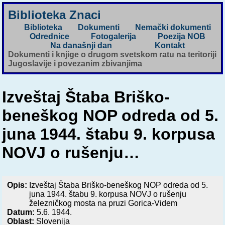
Biblioteka Znaci
Biblioteka
Dokumenti
Nemački dokumenti
Odrednice
Fotogalerija
Poezija NOB
Na današnji dan
Kontakt
Dokumenti i knjige o drugom svetskom ratu na teritoriji
Jugoslavije i povezanim zbivanjima
Izveštaj Štaba Briško-
beneškog NOP odreda od 5.
juna 1944. štabu 9. korpusa
NOVJ o rušenju…
Opis:
Izveštaj Štaba Briško-beneškog NOP odreda od 5.
juna 1944. štabu 9. korpusa NOVJ o rušenju
železničkog mosta na pruzi Gorica-Videm
Datum:
5.6. 1944.
Oblast:
Slovenija