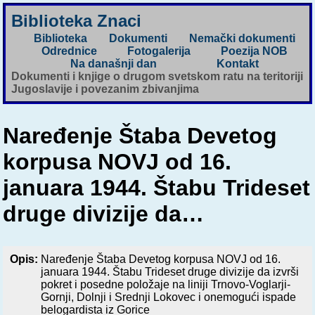
Biblioteka Znaci
Biblioteka
Dokumenti
Nemački dokumenti
Odrednice
Fotogalerija
Poezija NOB
Na današnji dan
Kontakt
Dokumenti i knjige o drugom svetskom ratu na teritoriji
Jugoslavije i povezanim zbivanjima
Naređenje Štaba Devetog
korpusa NOVJ od 16.
januara 1944. Štabu Trideset
druge divizije da…
Opis:
Naređenje Štaba Devetog korpusa NOVJ od 16.
januara 1944. Štabu Trideset druge divizije da izvrši
pokret i posedne položaje na liniji Trnovo-Voglarji-
Gornji, Dolnji i Srednji Lokovec i onemogući ispade
belogardista iz Gorice