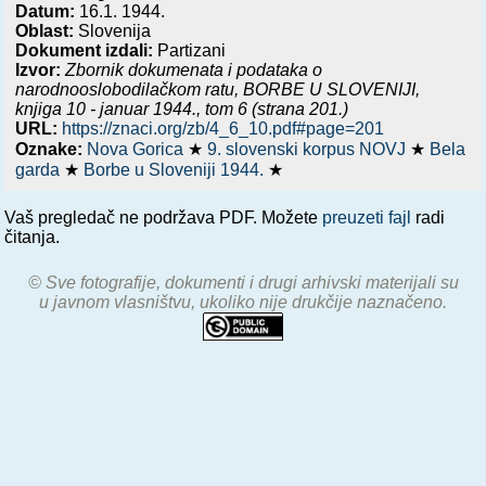
Datum:
16.1. 1944.
Oblast:
Slovenija
Dokument izdali:
Partizani
Izvor:
Zbornik dokumenata i podataka o
narodnooslobodilačkom ratu,
BORBE U SLOVENIJI,
knjiga 10 - januar 1944.
, tom 6 (strana 201.)
URL:
https://znaci.org/zb/4_6_10.pdf#page=201
Oznake:
Nova Gorica
★
9. slovenski korpus NOVJ
★
Bela
garda
★
Borbe u Sloveniji 1944.
★
Vaš pregledač ne podržava PDF. Možete
preuzeti fajl
radi
čitanja.
© Sve fotografije, dokumenti i drugi arhivski materijali su
u javnom vlasništvu, ukoliko nije drukčije naznačeno.