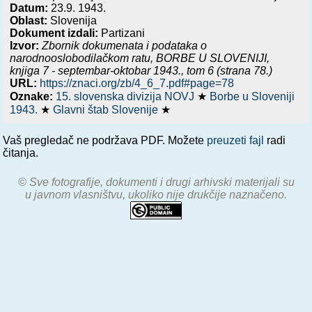
Datum:
23.9. 1943.
Oblast:
Slovenija
Dokument izdali:
Partizani
Izvor:
Zbornik dokumenata i podataka o
narodnooslobodilačkom ratu,
BORBE U SLOVENIJI,
knjiga 7 - septembar-oktobar 1943.
, tom 6 (strana 78.)
URL:
https://znaci.org/zb/4_6_7.pdf#page=78
Oznake:
15. slovenska divizija NOVJ
★
Borbe u Sloveniji
1943.
★
Glavni štab Slovenije
★
Vaš pregledač ne podržava PDF. Možete
preuzeti fajl
radi
čitanja.
© Sve fotografije, dokumenti i drugi arhivski materijali su
u javnom vlasništvu, ukoliko nije drukčije naznačeno.