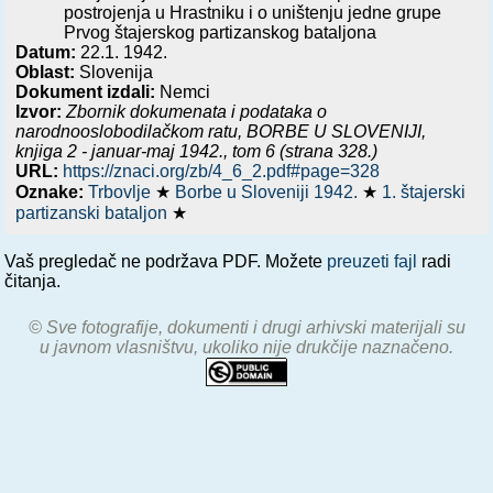
postrojenja u Hrastniku i o uništenju jedne grupe
Prvog štajerskog partizanskog bataljona
Datum:
22.1. 1942.
Oblast:
Slovenija
Dokument izdali:
Nemci
Izvor:
Zbornik dokumenata i podataka o
narodnooslobodilačkom ratu,
BORBE U SLOVENIJI,
knjiga 2 - januar-maj 1942.
, tom 6 (strana 328.)
URL:
https://znaci.org/zb/4_6_2.pdf#page=328
Oznake:
Trbovlje
★
Borbe u Sloveniji 1942.
★
1. štajerski
partizanski bataljon
★
Vaš pregledač ne podržava PDF. Možete
preuzeti fajl
radi
čitanja.
© Sve fotografije, dokumenti i drugi arhivski materijali su
u javnom vlasništvu, ukoliko nije drukčije naznačeno.