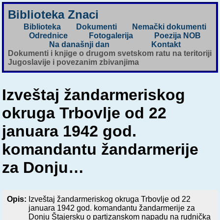
Biblioteka Znaci
Biblioteka
Dokumenti
Nemački dokumenti
Odrednice
Fotogalerija
Poezija NOB
Na današnji dan
Kontakt
Dokumenti i knjige o drugom svetskom ratu na teritoriji
Jugoslavije i povezanim zbivanjima
Izveštaj žandarmeriskog
okruga Trbovlje od 22
januara 1942 god.
komandantu žandarmerije
za Donju…
Opis:
Izveštaj žandarmeriskog okruga Trbovlje od 22
januara 1942 god. komandantu žandarmerije za
Donju Štajersku o partizanskom napadu na rudnička