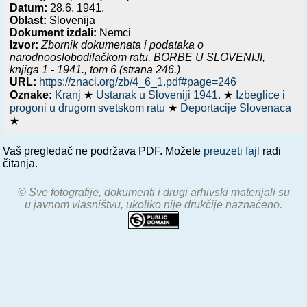
Datum:
28.6. 1941.
Oblast:
Slovenija
Dokument izdali:
Nemci
Izvor:
Zbornik dokumenata i podataka o
narodnooslobodilačkom ratu,
BORBE U SLOVENIJI,
knjiga 1 - 1941.
, tom 6 (strana 246.)
URL:
https://znaci.org/zb/4_6_1.pdf#page=246
Oznake:
Kranj
★
Ustanak u Sloveniji 1941.
★
Izbeglice i
progoni u drugom svetskom ratu
★
Deportacije Slovenaca
★
Vaš pregledač ne podržava PDF. Možete
preuzeti fajl
radi
čitanja.
© Sve fotografije, dokumenti i drugi arhivski materijali su
u javnom vlasništvu, ukoliko nije drukčije naznačeno.