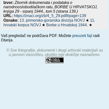
Izvor:
Zbornik dokumenata i podataka o
narodnooslobodilačkom ratu,
BORBE U HRVATSKOJ,
knjiga 29 - srpanj 1944.
, tom 5 (strana 139.)
URL:
https://znaci.org/zb/4_5_29.pdf#page=139
Oznake:
13. primorsko-goranska divizija NOVJ
★
11.
hrvatski korpus NOVJ
★
Borbe u Hrvatskoj 1944.
★
Vaš pregledač ne podržava PDF. Možete
preuzeti fajl
radi
čitanja.
© Sve fotografije, dokumenti i drugi arhivski materijali su
u javnom vlasništvu, ukoliko nije drukčije naznačeno.