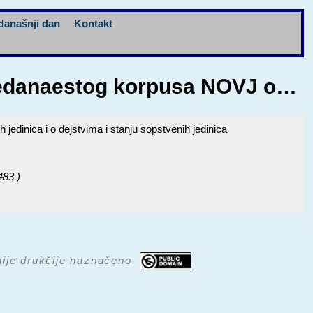
današnji dan
Kontakt
bu Jedanaestog korpusa NOVJ o…
jedinica i o dejstvima i stanju sopstvenih jedinica
483.)
 nije drukčije naznačeno.