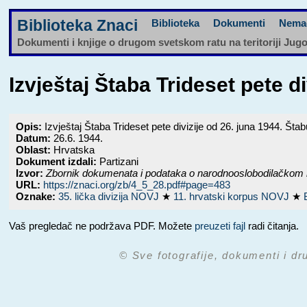
Biblioteka Znaci
Biblioteka
Dokumenti
Nema
Dokumenti i knjige o drugom svetskom ratu na teritoriji Jug
Izvještaj Štaba Trideset pete
Opis:
Izvještaj Štaba Trideset pete divizije od 26. juna 1944. Št
Datum:
26.6. 1944.
Oblast:
Hrvatska
Dokument izdali:
Partizani
Izvor:
Zbornik dokumenata i podataka o narodnooslobodilačkom 
URL:
https://znaci.org/zb/4_5_28.pdf#page=483
Oznake:
35. lička divizija NOVJ
★
11. hrvatski korpus NOVJ
★
Vaš pregledač ne podržava PDF. Možete
preuzeti fajl
radi čitanja.
© Sve fotografije, dokumenti i dr