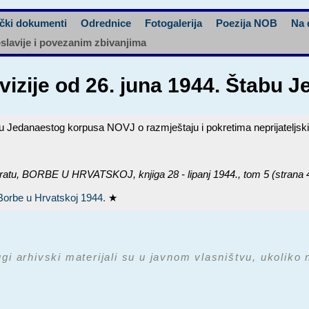
čki dokumenti
Odrednice
Fotogalerija
Poezija NOB
Na 
oslavije i povezanim zbivanjima
 divizije od 26. juna 1944. Šta
abu Jedanaestog korpusa NOVJ o razmještaju i pokretima neprijateljskih 
ratu,
BORBE U HRVATSKOJ, knjiga 28 - lipanj 1944.
, tom 5 (strana 
Borbe u Hrvatskoj 1944.
★
ugi arhivski materijali su u javnom vlasništvu, ukoliko