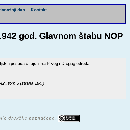
današnji dan
Kontakt
 1942 god. Glavnom štabu NOP
ljskih posada u rajonima Prvog i Drugog odreda
42.
, tom 5 (strana 184.)
 nije drukčije naznačeno.