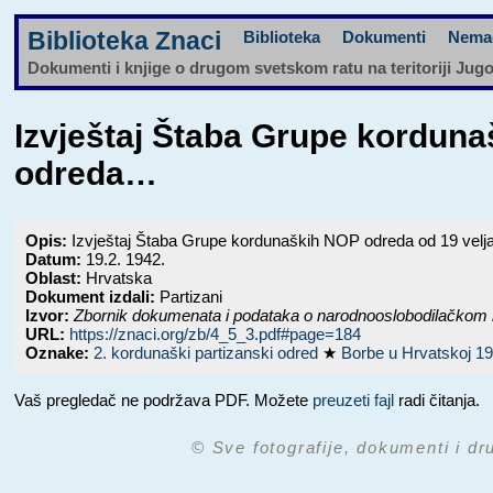
Biblioteka Znaci
Biblioteka
Dokumenti
Nema
Dokumenti i knjige o drugom svetskom ratu na teritoriji Jug
Izvještaj Štaba Grupe kordun
odreda…
Opis:
Izvještaj Štaba Grupe kordunaških NOP odreda od 19 velja
Datum:
19.2. 1942.
Oblast:
Hrvatska
Dokument izdali:
Partizani
Izvor:
Zbornik dokumenata i podataka o narodnooslobodilačkom 
URL:
https://znaci.org/zb/4_5_3.pdf#page=184
Oznake:
2. kordunaški partizanski odred
★
Borbe u Hrvatskoj 1
Vaš pregledač ne podržava PDF. Možete
preuzeti fajl
radi čitanja.
© Sve fotografije, dokumenti i dr