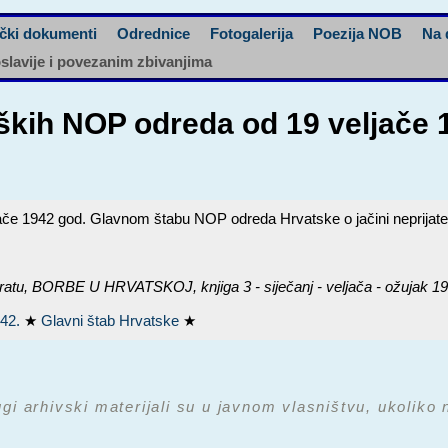
čki dokumenti
Odrednice
Fotogalerija
Poezija NOB
Na 
oslavije i povezanim zbivanjima
aških NOP odreda od 19 veljače
če 1942 god. Glavnom štabu NOP odreda Hrvatske o jačini neprijate
ratu,
BORBE U HRVATSKOJ, knjiga 3 - siječanj - veljača - ožujak 19
942.
★
Glavni štab Hrvatske
★
ugi arhivski materijali su u javnom vlasništvu, ukoliko