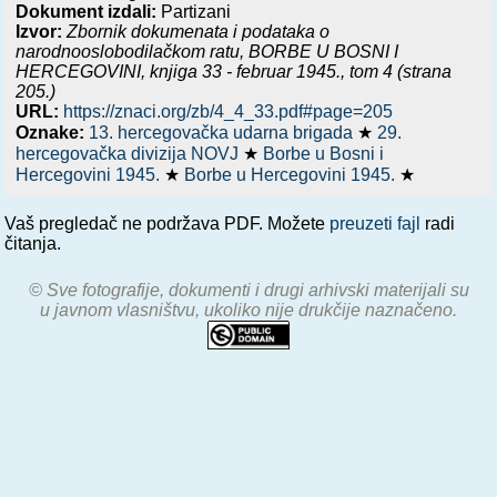
Dokument izdali:
Partizani
Izvor:
Zbornik dokumenata i podataka o
narodnooslobodilačkom ratu,
BORBE U BOSNI I
HERCEGOVINI, knjiga 33 - februar 1945.
, tom 4 (strana
205.)
URL:
https://znaci.org/zb/4_4_33.pdf#page=205
Oznake:
13. hercegovačka udarna brigada
★
29.
hercegovačka divizija NOVJ
★
Borbe u Bosni i
Hercegovini 1945.
★
Borbe u Hercegovini 1945.
★
Vaš pregledač ne podržava PDF. Možete
preuzeti fajl
radi
čitanja.
© Sve fotografije, dokumenti i drugi arhivski materijali su
u javnom vlasništvu, ukoliko nije drukčije naznačeno.