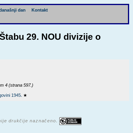
današnji dan
Kontakt
Štabu 29. NOU divizije o
om 4 (strana 597.)
govini 1945.
★
 nije drukčije naznačeno.