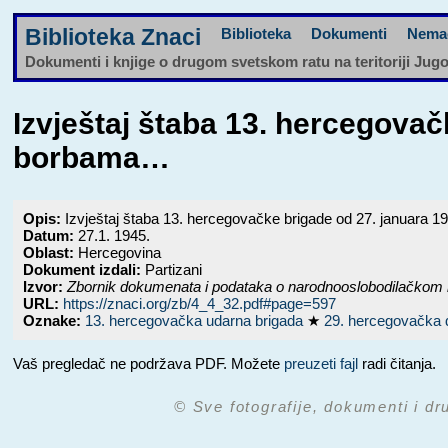
Biblioteka Znaci
Biblioteka
Dokumenti
Nema
Dokumenti i knjige o drugom svetskom ratu na teritoriji Jug
Izvještaj štaba 13. hercegovač
borbama…
Opis:
Izvještaj štaba 13. hercegovačke brigade od 27. januara 1
Datum:
27.1. 1945.
Oblast:
Hercegovina
Dokument izdali:
Partizani
Izvor:
Zbornik dokumenata i podataka o narodnooslobodilačkom 
URL:
https://znaci.org/zb/4_4_32.pdf#page=597
Oznake:
13. hercegovačka udarna brigada
★
29. hercegovačka 
Vaš pregledač ne podržava PDF. Možete
preuzeti fajl
radi čitanja.
© Sve fotografije, dokumenti i dr