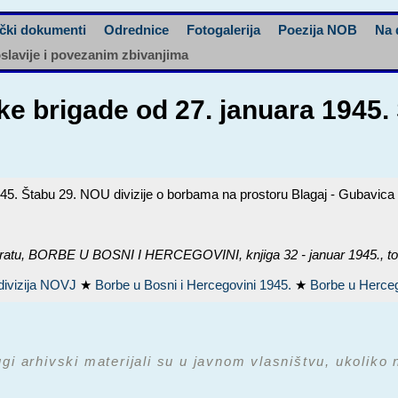
čki dokumenti
Odrednice
Fotogalerija
Poezija NOB
Na 
oslavije i povezanim zbivanjima
ke brigade od 27. januara 1945. 
945. Štabu 29. NOU divizije o borbama na prostoru Blagaj - Gubavica
ratu,
BORBE U BOSNI I HERCEGOVINI, knjiga 32 - januar 1945.
, t
divizija NOVJ
★
Borbe u Bosni i Hercegovini 1945.
★
Borbe u Herce
ugi arhivski materijali su u javnom vlasništvu, ukoliko