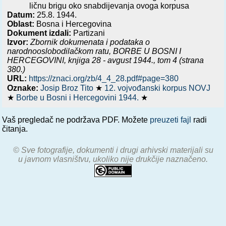
ličnu brigu oko snabdijevanja ovoga korpusa
Datum:
25.8. 1944.
Oblast:
Bosna i Hercegovina
Dokument izdali:
Partizani
Izvor:
Zbornik dokumenata i podataka o
narodnooslobodilačkom ratu,
BORBE U BOSNI I
HERCEGOVINI, knjiga 28 - avgust 1944.
, tom 4 (strana
380.)
URL:
https://znaci.org/zb/4_4_28.pdf#page=380
Oznake:
Josip Broz Tito
★
12. vojvođanski korpus NOVJ
★
Borbe u Bosni i Hercegovini 1944.
★
Vaš pregledač ne podržava PDF. Možete
preuzeti fajl
radi
čitanja.
© Sve fotografije, dokumenti i drugi arhivski materijali su
u javnom vlasništvu, ukoliko nije drukčije naznačeno.