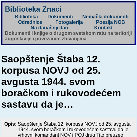
Biblioteka Znaci
Biblioteka
Dokumenti
Nemački dokumenti
Odrednice
Fotogalerija
Poezija NOB
Na današnji dan
Kontakt
Dokumenti i knjige o drugom svetskom ratu na teritoriji
Jugoslavije i povezanim zbivanjima
Saopštenje Štaba 12.
korpusa NOVJ od 25.
avgusta 1944. svom
boračkom i rukovodećem
sastavu da je…
Opis:
Saopštenje Štaba 12. korpusa NOVJ od 25. avgusta
1944. svom boračkom i rukovodećem sastavu da je
vrhovni komandant NOV i POJ drug Tito preuzeo