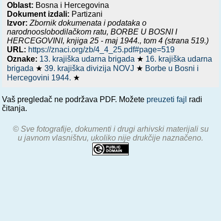
Oblast:
Bosna i Hercegovina
Dokument izdali:
Partizani
Izvor:
Zbornik dokumenata i podataka o
narodnooslobodilačkom ratu,
BORBE U BOSNI I
HERCEGOVINI, knjiga 25 - maj 1944.
, tom 4 (strana 519.)
URL:
https://znaci.org/zb/4_4_25.pdf#page=519
Oznake:
13. krajiška udarna brigada
★
16. krajiška udarna
brigada
★
39. krajiška divizija NOVJ
★
Borbe u Bosni i
Hercegovini 1944.
★
Vaš pregledač ne podržava PDF. Možete
preuzeti fajl
radi
čitanja.
© Sve fotografije, dokumenti i drugi arhivski materijali su
u javnom vlasništvu, ukoliko nije drukčije naznačeno.