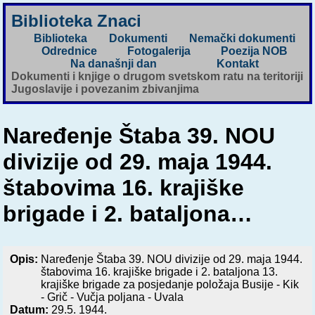
Biblioteka Znaci
Biblioteka
Dokumenti
Nemački dokumenti
Odrednice
Fotogalerija
Poezija NOB
Na današnji dan
Kontakt
Dokumenti i knjige o drugom svetskom ratu na teritoriji
Jugoslavije i povezanim zbivanjima
Naređenje Štaba 39. NOU
divizije od 29. maja 1944.
štabovima 16. krajiške
brigade i 2. bataljona…
Opis:
Naređenje Štaba 39. NOU divizije od 29. maja 1944.
štabovima 16. krajiške brigade i 2. bataljona 13.
krajiške brigade za posjedanje položaja Busije - Kik
- Grič - Vučja poljana - Uvala
Datum:
29.5. 1944.